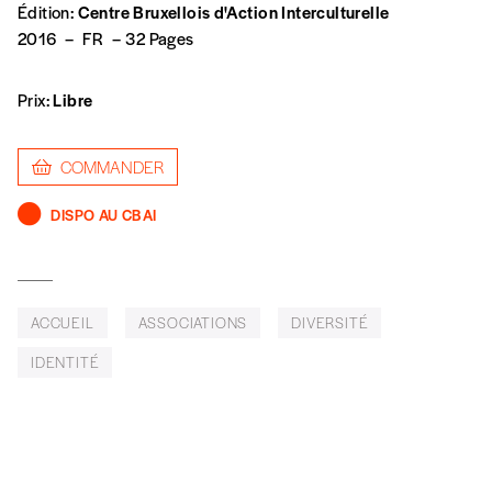
Édition:
Centre Bruxellois d'Action Interculturelle
TVA
2016
–
FR
–
32 Pages
Prix:
Libre
Téléphone
COMMANDER
E-mail
*
DISPO AU CBAI
Rue
ACCUEIL
ASSOCIATIONS
DIVERSITÉ
IDENTITÉ
Code postal
Pays