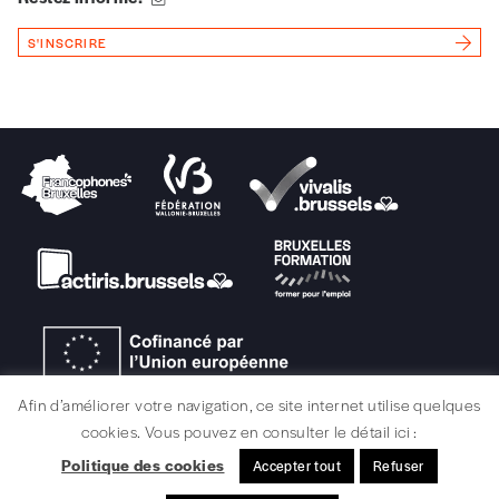
Ajouter un message (facultatif)
S'INSCRIRE
Afin d’améliorer votre navigation, ce site internet utilise quelques
cookies. Vous pouvez en consulter le détail ici :
Politique des cookies
Accepter tout
Refuser
MENTIONS LÉGALES / CRÉDITS