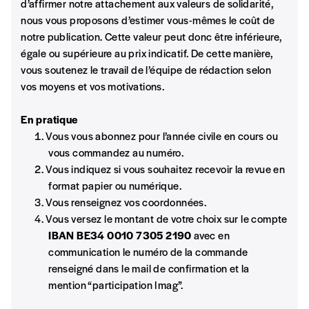
d’affirmer notre attachement aux valeurs de solidarité,
communautés d’immigration partageant les mêmes
Format numérique
nous vous proposons d’estimer vous-mêmes le coût de
conditions et difficultés.
notre publication. Cette valeur peut donc être inférieure,
égale ou supérieure au prix indicatif. De cette manière,
Nouveaux venus, vieux combats ?
Je commande au numéro
vous soutenez le travail de l’équipe de rédaction selon
Pietro Lunetto
vos moyens et vos motivations.
Qui sont les “nouveaux Italiens” de Belgique, quels sont leurs
Édition papier (livraison en Belgique
problématiques? Résultats d’une enquête exploratoire
uniquement)
En pratique
menée par La Comune del Belgio.
Vous vous abonnez pour l’année civile en cours ou
vous commandez au numéro.
La face cachée de l’immigration italienne
Vous indiquez si vous souhaitez recevoir la revue en
Quantité
Carlo Caldarini
format papier ou numérique.
Entre 2008 et 2015, 730 Italiens se sont vus délivrer un
Vous renseignez vos coordonnées.
ordre de quitter le territoire.
Vous versez le montant de votre choix sur le compte
IBAN BE34 0010 7305 2190
avec en
L’italianité marchande en Belgique
communication le numéro de la commande
AJOUTER
Marco De Biase
renseigné dans le mail de confirmation et la
Enquête sur les relations entre entrepreneurs, restaurateurs,
mention “participation Imag”.
Édition numérique
importateurs et
brokers
italiens et sur des d’acteurs