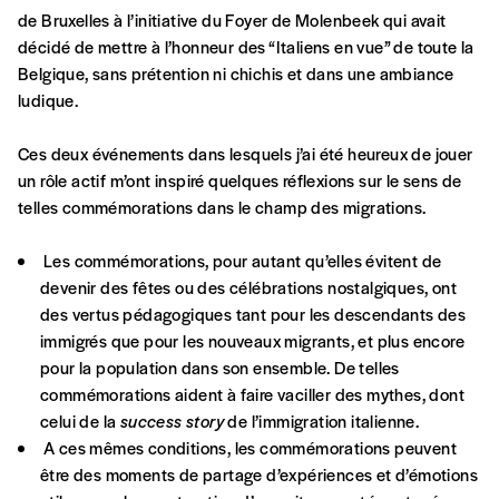
activités et publications accessibles, et
Mot de passe oublié?
de Bruxelles à l’initiative du Foyer de Molenbeek qui avait
d’affirmer notre attachement aux valeurs de
décidé de mettre à l’honneur des “Italiens en vue” de toute la
solidarité, nous vous proposons d’estimer
Belgique, sans prétention ni chichis et dans une ambiance
vous-mêmes le coût de notre publication.
ludique.
Cette valeur peut donc être inférieure, égale
Créer un
ou supérieure au prix indicatif. De cette
Ces deux événements dans lesquels j’ai été heureux de jouer
manière, vous soutenez le travail de l’équipe
compte
un rôle actif m’ont inspiré quelques réflexions sur le sens de
de rédaction selon vos moyens et vos
telles commémorations dans le champ des migrations.
motivations.
Les commémorations, pour autant qu’elles évitent de
En pratique
devenir des fêtes ou des célébrations nostalgiques, ont
Vous vous abonnez pour l’année civile en
des vertus pédagogiques tant pour les descendants des
cours ou vous commandez au numéro.
immigrés que pour les nouveaux migrants, et plus encore
Vous indiquez si vous souhaitez recevoir la
pour la population dans son ensemble. De telles
revue en format papier ou numérique.
commémorations aident à faire vaciller des mythes, dont
Vous renseignez vos coordonnées.
celui de la
success story
de l’immigration italienne.
Vous versez le montant de votre choix sur le
A ces mêmes conditions, les commémorations peuvent
compte
IBAN BE34 0010 7305
être des moments de partage d’expériences et d’émotions
2190
avec en communication le numéro de