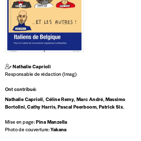
J’offre un abonnement (5
numéros)
J’offre le(s) numéro(s)
Vos coordonnées
Nathalie Caprioli
Prénom
*
Responsable de rédaction (Imag)
Ont contribué:
Nom
*
Nathalie Caprioli
,
Céline Remy
,
Marc André
,
Massimo
Bortolini
,
Cathy Harris
,
Pascal Peerboom
,
Patrick Six
.
Organisation
Mise en page:
Pina Manzella
Photo de couverture:
Yakana