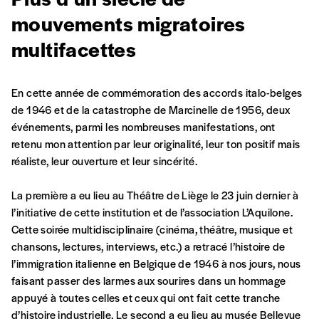
mouvements migratoires
multifacettes
En cette année de commémoration des accords italo-belges
de 1946 et de la catastrophe de Marcinelle de 1956, deux
événements, parmi les nombreuses manifestations, ont
Formulaire de
Se connecter
retenu mon attention par leur originalité, leur ton positif mais
réaliste, leur ouverture et leur sincérité.
commande
La première a eu lieu au Théâtre de Liège le 23 juin dernier à
l’initiative de cette institution et de l’association L’Aquilone.
A partir de 2021,
Imag, le magazine de
Cette soirée multidisciplinaire (cinéma, théâtre, musique et
l’interculturel,
vous est proposé à
PRIX LIBRE
.
chansons, lectures, interviews, etc.) a retracé l’histoire de
Le prix libre est un mode de fixation du prix
l’immigration italienne en Belgique de 1946 à nos jours, nous
par l’acheteur d’un bien ou d’un service, qui
faisant passer des larmes aux sourires dans un hommage
peut être une manière pour lui de payer le prix
CONNEXION
appuyé à toutes celles et ceux qui ont fait cette tranche
qu’il estime juste. Dans l’objectif de rendre nos
d’histoire industrielle. Le second a eu lieu au musée Bellevue