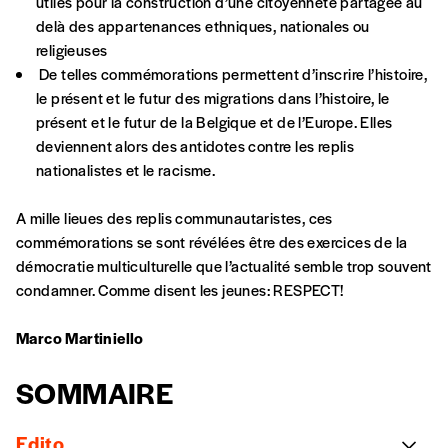
utiles pour la construction d’une citoyenneté partagée au
la commande renseigné dans le mail de
delà des appartenances ethniques, nationales ou
confirmation et la mention “participation
religieuses
Imag”.
De telles commémorations permettent d’inscrire l’histoire,
le présent et le futur des migrations dans l’histoire, le
présent et le futur de la Belgique et de l’Europe. Elles
NB
: Vous pouvez choisir de participer
deviennent alors des antidotes contre les replis
financièrement à tout moment, même après
nationalistes et le racisme.
avoir reçu plusieurs numéros. Ce paiement
n’est pas indispensable. Il marque votre
A mille lieues des replis communautaristes, ces
volonté de soutenir nos activités.
commémorations se sont révélées être des exercices de la
démocratie multiculturelle que l’actualité semble trop souvent
condamner. Comme disent les jeunes: RESPECT!
NOS
Marco Martiniello
FORMULES
SOMMAIRE
Les mots de passe ne correspondent pas
Edito