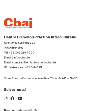
n°
Centre Bruxellois d’Action Interculturelle
Avenue de Stalingrad 24
Localité
1000 Bruxelles
Tel. +32 (0)2 289 70 50
E-mail :
info@cbai.be
E-mail comptabilité :
facturation@cbai.be
Je souhaite recevoir une facture
N° d’entreprise : 421.019.095
Ouvert du lundi au vendredi de 9h à 13h et de 14h à 17h30.
J’ai lu et j’accepte votre politique
de confidentialité
*
Suivez-nous!
Lire notre
politique de protection des données
personnelles (RGPD)
Restez informé!