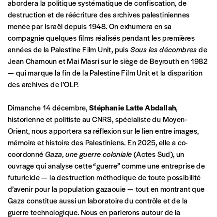
compte
abordera la politique systématique de confiscation, de
de rédaction selon vos moyens et vos
destruction et de réécriture des archives palestiniennes
motivations.
menée par Israël depuis 1948. On exhumera en sa
compagnie quelques films réalisés pendant les premières
En pratique
années de la Palestine Film Unit, puis
Sous les décombres
de
Vous vous abonnez pour l’année civile en
Jean Chamoun et Mai Masri sur le siège de Beyrouth en 1982
cours ou vous commandez au numéro.
— qui marque la fin de la Palestine Film Unit et la disparition
Vous indiquez si vous souhaitez recevoir la
des archives de l’OLP.
revue en format papier ou numérique.
Vous renseignez vos coordonnées.
Dimanche 14 décembre,
Stéphanie Latte Abdallah
,
Vous versez le montant de votre choix sur le
historienne et politiste au CNRS, spécialiste du Moyen-
compte
IBAN BE34 0010 7305
Orient, nous apportera sa réflexion sur le lien entre images,
2190
avec en communication le numéro de
mémoire et histoire des Palestiniens. En 2025, elle a co-
la commande renseigné dans le mail de
coordonné
Gaza, une guerre coloniale
(Actes Sud), un
confirmation et la mention “participation
ouvrage qui analyse cette “guerre” comme une entreprise de
Imag”.
futuricide — la destruction méthodique de toute possibilité
d’avenir pour la population gazaouie — tout en montrant que
Gaza constitue aussi un laboratoire du contrôle et de la
NB
: Vous pouvez choisir de participer
guerre technologique. Nous en parlerons autour de la