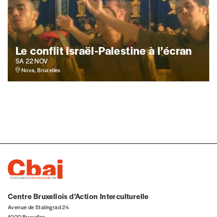
uniquement)
Le conflit Israël-Palestine à l’écran
Quantité
SA 22 NOV
Nova, Bruxelles
AJOUTER
Édition numérique
AJOUTER
Centre Bruxellois d’Action Interculturelle
Avenue de Stalingrad 24
1000 Bruxelles