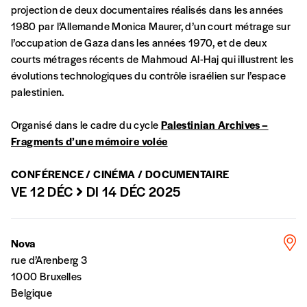
financièrement à tout moment, même après
projection de deux documentaires réalisés dans les années
avoir reçu plusieurs numéros. Ce paiement
1980 par l’Allemande Monica Maurer, d’un court métrage sur
n’est pas indispensable. Il marque votre
l’occupation de Gaza dans les années 1970, et de deux
volonté de soutenir nos activités.
courts métrages récents de Mahmoud Al-Haj qui illustrent les
évolutions technologiques du contrôle israélien sur l’espace
palestinien.
NOS
Organisé dans le cadre du cycle
Palestinian Archives –
FORMULES
Fragments d’une mémoire volée
CONFÉRENCE / CINÉMA / DOCUMENTAIRE
Les mots de passe ne correspondent pas
VE 12 DÉC
DI 14 DÉC 2025
Abonnement
INSCRIPTION
1 an = 5 numéros
Nova
20€*
/an
*champs obligatoires
rue d’Arenberg 3
1000 Bruxelles
Belgique
*Prix indicatif, frais de port inclus