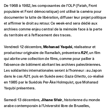
De 1968 à 1982, les composantes de l’OLP (Fatah, Front
Formulaire de
Se connecter
populaire et Front démocratique) ont utilisé la caméra pour
documenter la lutte de libération, diffuser leur projet politique
commande
et affirmer le droit au retour. Ce week-end sera dédié aux
archives comme enjeu central de la mémoire face à la perte
du territoire et à l’effacement des traces.
A partir de 2021,
Imag, le magazine de
l’interculturel,
vous est proposé à
PRIX LIBRE
.
Vendredi 12 décembre,
Mohanad Yaqubi
, réalisateur et
Le prix libre est un mode de fixation du prix
producteur originaire de Ramallah, présentera
R21
, un film
par l’acheteur d’un bien ou d’un service, qui
qui abrite une collection de films, comme pour pallier à
peut être une manière pour lui de payer le prix
CONNEXION
l’absence de bâtiment abritant les archives palestiniennes.
qu’il estime juste. Dans l’objectif de rendre nos
Les solidarités internationales seront à l’honneur : au Japon
activités et publications accessibles, et
Mot de passe oublié?
dans le cas
R21,
puis en Suède avec
Gaza Ghetto
, co-réalisé
d’affirmer notre attachement aux valeurs de
en 1985 par le Suédois Per-Åke Holmquist, que Mohanad
solidarité, nous vous proposons d’estimer
Yaqubi présentera.
vous-mêmes le coût de notre publication.
Cette valeur peut donc être inférieure, égale
Créer un
Samedi 13 décembre,
Jihane Sfeir
, historienne du monde
ou supérieure au prix indicatif. De cette
arabe contemporain à l’Université libre de Bruxelles,
manière, vous soutenez le travail de l’équipe