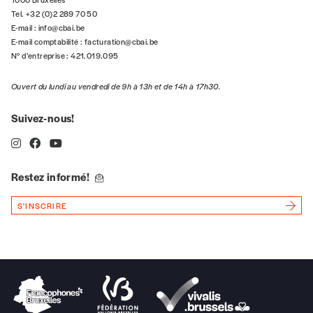
Offre découverte
Tel. +32 (0)2 289 70 50
Vous souhaitez découvrir
Imag
? Nous vous
E-mail :
info@cbai.be
offrons les deux derniers numéros publiés.
E-mail comptabilité :
facturation@cbai.be
N° d’entreprise : 421.019.095
Je souhaite bénéficier de l’offre
découverte
Ouvert du lundi au vendredi de 9h à 13h et de 14h à 17h30.
Suivez-nous!
Cadeau
Faites découvrir l'
Imag
à un·e ami·e et offrez-
Restez informé!
lui un abonnement ou numéro au choix.
S'INSCRIRE
J’offre un abonnement (5
numéros)
J’offre le(s) numéro(s)