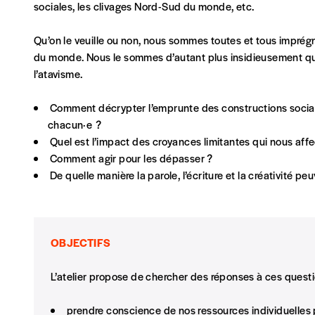
NOS FORMULES
sociales, les clivages Nord-Sud du monde, etc.
Qu’on le veuille ou non, nous sommes toutes et tous imprég
du monde. Nous le sommes d’autant plus insidieusement que
Abonnement
l’atavisme.
1 an = 5 numéros
20€*
/an
Comment décrypter l’emprunte des constructions sociales 
chacun·e ?
Quel est l’impact des croyances limitantes qui nous aff
*Prix indicatif, frais de port inclus
Comment agir pour les dépasser ?
De quelle manière la parole, l’écriture et la créativité 
Je m'abonne à l'Imag
Format papier (livraison uniquement en Belgi
OBJECTIFS
Format numérique
L’atelier propose de chercher des réponses à ces quest
Je commande au numéro
prendre conscience de nos ressources individuelles p