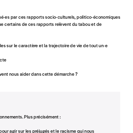
né·es par ces rapports socio-culturels, politico-économiques
 certains de ces rapports relèvent du tabou et de
Par numéro
5€*
sur le caractère et la trajectoire de vie de tout un·e
ecte
Les mots de passe ne corre
*Prix indicatif, frais de port inclus
peuvent nous aider dans cette démarche ?
INSCRIPTION
*champs obligatoires
que)
ionnements. Plus précisément :
our agir sur les préjugés et le racisme qui nous