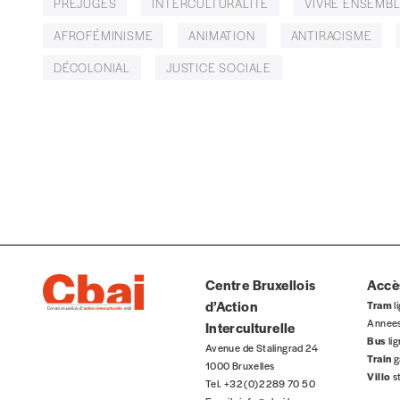
PRÉJUGÉS
INTERCULTURALITÉ
VIVRE ENSEMB
Je souhaite bénéficier de l’offre découverte
AFROFÉMINISME
ANIMATION
ANTIRACISME
DÉCOLONIAL
JUSTICE SOCIALE
Cadeau
Faites découvrir l'
Imag
à un·e ami·e et offrez-lui un abo
J’offre un abonnement (5 numéros)
J’offre le(s) numéro(s)
Vos coordonnées
Centre Bruxellois
Accès
d’Action
Prénom
*
Tram
li
Annee
Interculturelle
Bus
li
Avenue de Stalingrad 24
Train
g
1000 Bruxelles
Villo
s
Organisation
Tel. +32 (0)2 289 70 50