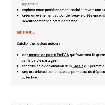
impactent ;
Édition papier (livraison en Belgique uniquemen
explorer notre positionnement social à travers une e
créer un événement autour de l’oeuvre créée ensemb
l’aboutissement de notre démarche.
MÉTHODE
AJOUTER
L’atelier s’articulera autour :
Édition numérique
des
cercles de parole ProDAS
qui favorisent l’expres
par la parole partagée ;
l’écriture et la déclamation d’un
Kasàlà
qui permet de 
une
expérience esthétique
qui permettra de déposer
AJOUTER
collective.
Offre découverte
Vous souhaitez découvrir
Imag
? Nous vous offrons les d