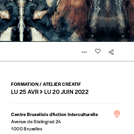
er le prix qu’il estime juste. Dans l’objectif de rendre
’estimer vous-mêmes le coût de notre publication. Cette
e de rédaction selon vos moyens et vos motivations.
la commande renseigné dans le mail de confirmation et
FORMATION / ATELIER CRÉATIF
LU 25 AVR
LU 20 JUIN 2022
t n’est pas indispensable. Il marque votre volonté de
Centre Bruxellois d'Action Interculturelle
Avenue de Stalingrad 24
1000 Bruxelles