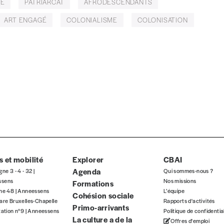
LE
PATRIARCAT
AFRODESCENDANTS
ART ENGAGÉ
COLONIALISME
COLONISATION
nnement ou numéro au choix.
 et mobilité
Explorer
CBAI
Agenda
Nom
*
gne 3 - 4 - 32 |
Qui sommes-nous ?
ssens
Nos missions
Formations
gne 48 | Anneessens
L’équipe
Cohésion sociale
are Bruxelles-Chapelle
Rapports d'activités
Primo-arrivants
tation n°9 | Anneessens
Politique de confidentia
TVA
La culture a de la
Offres d'emploi