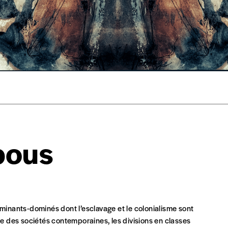
s est proposé à
PRIX LIBRE
.
r d’un bien ou d’un service, qui peut être une manière pour lui de pay
 notre attachement aux valeurs de solidarité, nous vous proposons d
rix indicatif. De cette manière, vous soutenez le travail de l’équip
ous commandez au numéro.
format papier ou numérique.
BAN BE34 0010 7305 2190
avec en communication le numéro de 
bous
 tout moment, même après avoir reçu plusieurs numéros. Ce paiemen
ominants-dominés dont l’esclavage et le colonialisme sont
ale des sociétés contemporaines, les divisions en classes