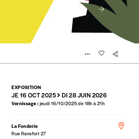
er le prix qu’il estime juste. Dans l’objectif de rendre
’estimer vous-mêmes le coût de notre publication. Cette
e de rédaction selon vos moyens et vos motivations.
la commande renseigné dans le mail de confirmation et
EXPOSITION
JE 16 OCT 2025
DI 28 JUIN 2026
t n’est pas indispensable. Il marque votre volonté de
Vernissage :
jeudi 16/10/2025 de 18h à 21h
La Fonderie
Rue Ransfort 27