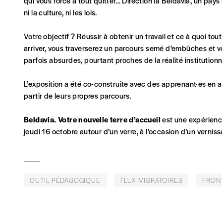
qui vous force à tout quitter… Direction la Beldavia, un pays
ni la culture, ni les lois.
Abonnement
Votre objectif ? Réussir à obtenir un travail et ce à quoi tou
1 an = 5 numéros
arriver, vous traverserez un parcours semé d’embûches et v
20€*
/an
parfois absurdes, pourtant proches de la réalité institutionn
L’exposition a été co-construite avec des apprenant·es en a
*Prix indicatif, frais de port inclus
partir de leurs propres parcours.
Je m'abonne à l'Imag
Beldavia.
Votre nouvelle terre d’accueil
est une expérience
jeudi 16 octobre autour d’un verre, à l’occasion d’un vernis
Format papier (livraison uniquement en Belgi
Format numérique
OUTIL PÉDAGOGIQUE
FLUX MIGRATOIRES
FRON
Je commande au numéro
Édition papier (livraison en Belgique uniquemen