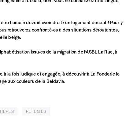
 imaginaire et décalé, dont vous ne connaissez ni la langue,
Par numéro
t être humain devrait avoir droit : un logement décent ! Pour y
5€*
ous retrouverez confronté·es à des situations déroutantes,
elle belge.
Les mots de passe ne corre
lphabétisation issu·es de la migration de l’ASBL La Rue, à
*Prix indicatif, frais de port inclus
INSCRIPTION
 à la fois ludique et engagée, à découvrir à La Fonderie le
sage aux couleurs de la Beldavia.
*champs obligatoires
que)
TIÈRES
RÉFUGIÉS
t)