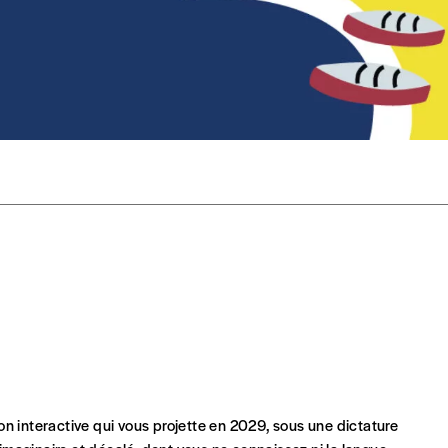
r d’un bien ou d’un service, qui peut être une manière pour lui de pay
 notre attachement aux valeurs de solidarité, nous vous proposons d
rix indicatif. De cette manière, vous soutenez le travail de l’équip
ous commandez au numéro.
format papier ou numérique.
BAN BE34 0010 7305 2190
avec en communication le numéro de 
 tout moment, même après avoir reçu plusieurs numéros. Ce paiemen
n interactive qui vous projette en 2029, sous une dictature