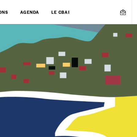
ONS
AGENDA
LE CBAI
mmande
Créer un
s est proposé à
PRIX LIBRE
.