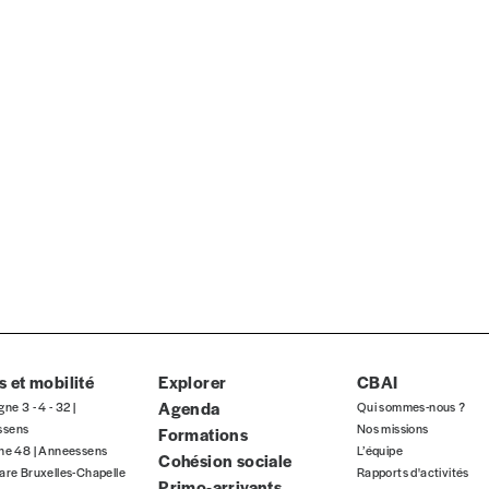
 et mobilité
Explorer
CBAI
Agenda
gne 3 - 4 - 32 |
Qui sommes-nous ?
eux derniers numéros publiés.
ssens
Nos missions
Formations
gne 48 | Anneessens
L’équipe
Cohésion sociale
are Bruxelles-Chapelle
Rapports d'activités
Primo-arrivants