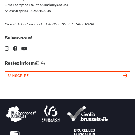
5€*
E-mail comptabilité :
facturation@cbai.be
N° d’entreprise : 421.019.095
*Prix indicatif, frais de port inclus
Ouvert du lundi au vendredi de 9h à 13h et de 14h à 17h30.
Je m'abonne à l'Imag
Suivez-nous!
Format papier (livraison uniquement
en Belgique)
Restez informé!
Format numérique
S'INSCRIRE
Je commande au numéro
Édition papier (livraison en Belgique
uniquement)