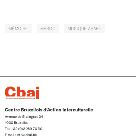
NOS
MÉMOIRE
MAROC
MUSIQUE ARABE
FORMULES
Les mots de passe ne correspondent pas
Abonnement
INSCRIPTION
1 an = 5 numéros
20€*
/an
*champs obligatoires
*Prix indicatif, frais de port inclus
Centre Bruxellois d’Action Interculturelle
Avenue de Stalingrad 24
Par numéro
1000 Bruxelles
Tel. +32 (0)2 289 70 50
E-mail :
info@cbai.be