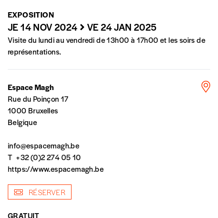
En pratique
EXPOSITION
Vous vous abonnez pour l’année civile en
JE 14 NOV 2024
VE 24 JAN 2025
cours ou vous commandez au numéro.
Vous indiquez si vous souhaitez recevoir la
Visite du lundi au vendredi de 13h00 à 17h00 et les soirs de
revue en format papier ou numérique.
représentations.
Vous renseignez vos coordonnées.
Vous versez le montant de votre choix sur le
compte
IBAN BE34 0010 7305
Espace Magh
2190
avec en communication le numéro de
Rue du Poinçon 17
la commande renseigné dans le mail de
1000 Bruxelles
confirmation et la mention “participation
Belgique
Imag”.
info@espacemagh.be
T
+32 (0)2 274 05 10
NB
: Vous pouvez choisir de participer
https://www.espacemagh.be
financièrement à tout moment, même après
avoir reçu plusieurs numéros. Ce paiement
RÉSERVER
n’est pas indispensable. Il marque votre
volonté de soutenir nos activités.
GRATUIT