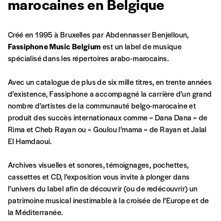
commande
marocaines en Belgique
A partir de 2021,
Imag, le magazine de
Créé en 1995 à Bruxelles par Abdennasser Benjelloun,
l’interculturel,
vous est proposé à
PRIX LIBRE
.
Fassiphone Music Belgium
est un label de musique
Le prix libre est un mode de fixation du prix
spécialisé dans les répertoires arabo-marocains.
par l’acheteur d’un bien ou d’un service, qui
peut être une manière pour lui de payer le prix
CONNEXION
Avec un catalogue de plus de six mille titres, en trente années
qu’il estime juste. Dans l’objectif de rendre nos
d’existence, Fassiphone a accompagné la carrière d’un grand
activités et publications accessibles, et
Mot de passe oublié?
nombre d’artistes de la communauté belgo-marocaine et
d’affirmer notre attachement aux valeurs de
produit des succès internationaux comme « Dana Dana » de
solidarité, nous vous proposons d’estimer
Rima et Cheb Rayan ou « Goulou l’mama » de Rayan et Jalal
vous-mêmes le coût de notre publication.
El Hamdaoui.
Cette valeur peut donc être inférieure, égale
Créer un
ou supérieure au prix indicatif. De cette
Archives visuelles et sonores, témoignages, pochettes,
manière, vous soutenez le travail de l’équipe
cassettes et CD, l’exposition vous invite à plonger dans
compte
de rédaction selon vos moyens et vos
l’univers du label afin de découvrir (ou de redécouvrir) un
motivations.
patrimoine musical inestimable à la croisée de l’Europe et de
la Méditerranée.