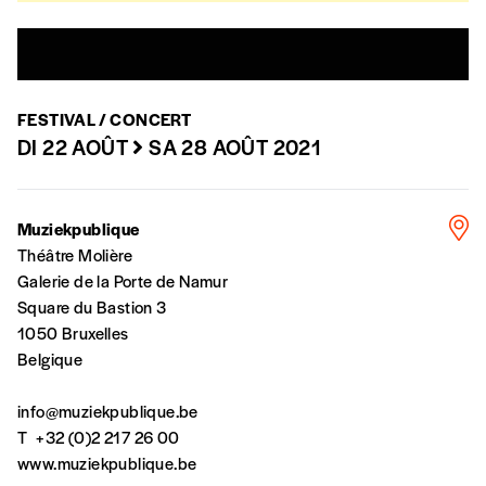
n’est pas indispensable. Il marque votre
Ancienne école vétérinaire
volonté de soutenir nos activités.
En savoir plus
Rue des Vétérinaires 47, 1070 Anderlecht
NOS
En savoir plus
FESTIVAL / CONCERT
DI 22 AOÛT
SA 28 AOÛT 2021
FORMULES
Les mots de passe ne correspondent pas
Muziekpublique
Théâtre Molière
Galerie de la Porte de Namur
Abonnement
INSCRIPTION
Square du Bastion 3
1 an = 5 numéros
1050 Bruxelles
20€*
/an
*champs obligatoires
Belgique
info@muziekpublique.be
*Prix indicatif, frais de port inclus
T
+32 (0)2 217 26 00
www.muziekpublique.be