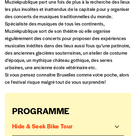
Se connecter
Muziekpublique part une fois de plus à la recherche des lieux
commande
les plus insolites et inattendus de la capitale pour y organiser
des concerts de musiques traditionnelles du monde.
Spécialiste des musiques de tous les continents,
Muziekpublique sort de son théâtre où elle organise
A partir de 2021,
Imag, le magazine de
régulièrement des concerts pour proposer des expériences
l’interculturel,
vous est proposé à
PRIX LIBRE
.
musicales inédites dans des lieux aussi fous qu’une patinoire,
Le prix libre est un mode de fixation du prix
des anciennes glacières souterraines, un atelier de costume
par l’acheteur d’un bien ou d’un service, qui
d’époque, un mythique château gothique, des serres
peut être une manière pour lui de payer le prix
CONNEXION
urbaines, une ancienne école vétérinaire etc.
qu’il estime juste. Dans l’objectif de rendre nos
Si vous pensez connaître Bruxelles comme votre poche, alors
activités et publications accessibles, et
Mot de passe oublié?
ce festival risque malgré tout de vous surprendre!
d’affirmer notre attachement aux valeurs de
solidarité, nous vous proposons d’estimer
vous-mêmes le coût de notre publication.
Cette valeur peut donc être inférieure, égale
PROGRAMME
Créer un
ou supérieure au prix indicatif. De cette
manière, vous soutenez le travail de l’équipe
compte
Hide & Seek Bike Tour
de rédaction selon vos moyens et vos
motivations.