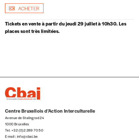
Par numéro
5€*
ACHETER
Tickets en vente à partir du jeudi 29 juillet à 10h30. Les
*Prix indicatif, frais de port inclus
places sont très limitées.
Je m'abonne à l'Imag
Format papier (livraison uniquement
en Belgique)
Format numérique
Je commande au numéro
Centre Bruxellois d’Action Interculturelle
Avenue de Stalingrad 24
Édition papier (livraison en Belgique
1000 Bruxelles
uniquement)
Tel. +32 (0)2 289 70 50
E-mail :
info@cbai.be