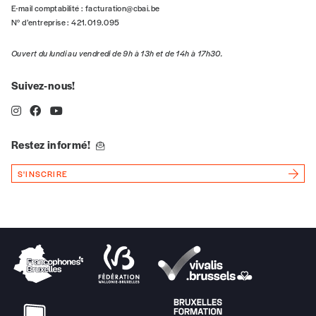
E-mail comptabilité :
facturation@cbai.be
N° d’entreprise : 421.019.095
Quantité
Ouvert du lundi au vendredi de 9h à 13h et de 14h à 17h30.
Suivez-nous!
AJOUTER
Restez informé!
Édition numérique
S'INSCRIRE
AJOUTER
Offre découverte
Vous souhaitez découvrir
Imag
? Nous vous