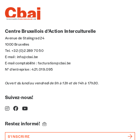
Rue
Code postal
Centre Bruxellois d’Action Interculturelle
Avenue de Stalingrad 24
1000 Bruxelles
Tel. +32 (0)2 289 70 50
Pays
E-mail :
info@cbai.be
E-mail comptabilité :
facturation@cbai.be
N° d’entreprise : 421.019.095
Ouvert du lundi au vendredi de 9h à 13h et de 14h à 17h30.
n°
Suivez-nous!
Localité
Restez informé!
S'INSCRIRE