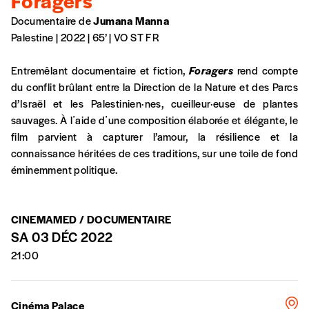
Foragers
Documentaire de
Jumana Manna
Palestine | 2022 | 65’ | VO ST FR
Entremêlant documentaire et fiction,
Foragers
rend compte
du conflit brûlant entre la Direction de la Nature et des Parcs
Formulaire de co
Se connecter
d’Israël et les Palestinien·nes, cueilleur·euse de plantes
sauvages. À lʼaide dʼune composition élaborée et élégante, le
film parvient à capturer l’amour, la résilience et la
A partir de 2021,
Imag, le magazine de l’interculturel,
vou
connaissance héritées de ces traditions, sur une toile de fond
Le prix libre est un mode de fixation du prix par l’achete
éminemment politique.
pour lui de payer le prix qu’il estime juste. Dans l’objecti
d’affirmer notre attachement aux valeurs de solidarité,
notre publication. Cette valeur peut donc être inférieure,
CINEMAMED / DOCUMENTAIRE
vous soutenez le travail de l’équipe de rédaction selon v
SA 03 DÉC 2022
CONNEXION
21:00
En pratique
Mot de passe oublié?
Vous vous abonnez pour l’année civile en cours ou v
Vous indiquez si vous souhaitez recevoir la revue en 
Cinéma Palace