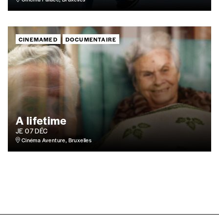
Nom
*
CINEMAMED
DOCUMENTAIRE
Organisation
TVA
A lifetime
JE 07 DÉC
Téléphone
Cinéma Aventure, Bruxelles
E-mail
*