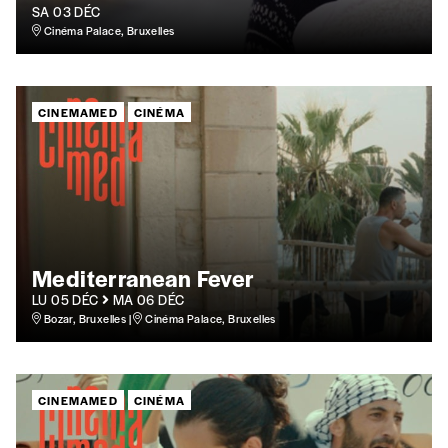
SA 03 DÉC
Cinéma Palace, Bruxelles
Quantité
CINEMAMED
CINÉMA
AJOUTER
Édition numérique
Mediterranean Fever
LU 05 DÉC
MA 06 DÉC
Bozar, Bruxelles |
Cinéma Palace, Bruxelles
AJOUTER
CINEMAMED
CINÉMA
Offre découverte