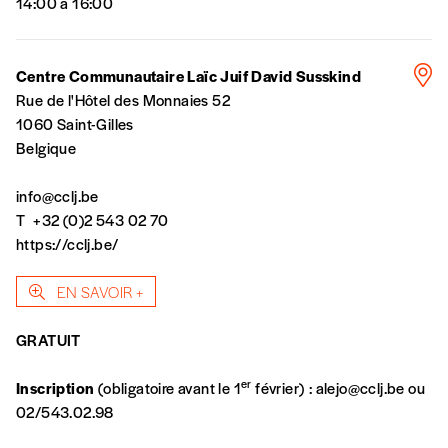
14:00 à 16:00
NB
: Vous pouvez choisir de participer
Centre Communautaire Laïc Juif David Susskind
financièrement à tout moment, même après
Rue de l'Hôtel des Monnaies 52
avoir reçu plusieurs numéros. Ce paiement
1060 Saint-Gilles
n’est pas indispensable. Il marque votre
Belgique
volonté de soutenir nos activités.
info@cclj.be
T
+32 (0)2 543 02 70
NOS
https://cclj.be/
FORMULES
EN SAVOIR +
Les mots de passe ne correspondent pas
GRATUIT
Abonnement
er
Inscription
(obligatoire avant le 1
février) :
alejo@cclj.be
ou
INSCRIPTION
02/543.02.98
1 an = 5 numéros
*champs obligatoires