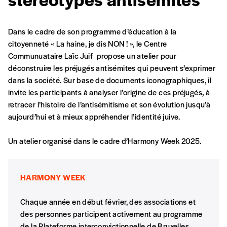
Dans le cadre de son programme d’éducation à la
citoyenneté « La haine, je dis NON ! », le Centre
Formulaire de
Se connecter
Communuataire Laïc Juif propose un atelier pour
déconstruire les préjugés antisémites qui peuvent s’exprimer
commande
dans la société. Sur base de documents iconographiques, il
invite les participants à analyser l’origine de ces préjugés, à
retracer l’histoire de l’antisémitisme et son évolution jusqu’à
A partir de 2021,
Imag, le magazine de
aujourd’hui et à mieux appréhender l’identité juive.
l’interculturel,
vous est proposé à
PRIX LIBRE
.
Le prix libre est un mode de fixation du prix
Un atelier organisé dans le cadre d’Harmony Week 2025.
par l’acheteur d’un bien ou d’un service, qui
peut être une manière pour lui de payer le prix
CONNEXION
qu’il estime juste. Dans l’objectif de rendre nos
HARMONY WEEK
activités et publications accessibles, et
Mot de passe oublié?
d’affirmer notre attachement aux valeurs de
Chaque année en début février, des associations et
solidarité, nous vous proposons d’estimer
des personnes participent activement au programme
vous-mêmes le coût de notre publication.
de la Plateforme interconvictionnelle de Bruxelles,