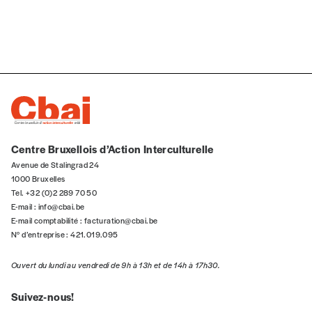
J’offre le(s) numéro(s)
Vos coordonnées
Prénom
*
Nom
*
Centre Bruxellois d’Action Interculturelle
Avenue de Stalingrad 24
1000 Bruxelles
Tel. +32 (0)2 289 70 50
Organisation
E-mail :
info@cbai.be
E-mail comptabilité :
facturation@cbai.be
N° d’entreprise : 421.019.095
TVA
Ouvert du lundi au vendredi de 9h à 13h et de 14h à 17h30.
Suivez-nous!