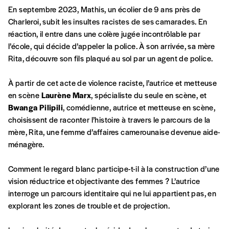
Se connecter
commande
En septembre 2023, Mathis, un écolier de 9 ans près de
Charleroi, subit les insultes racistes de ses camarades. En
réaction, il entre dans une colère jugée incontrôlable par
l’école, qui décide d’appeler la police. À son arrivée, sa mère
A partir de 2021,
Imag, le magazine de
Rita, découvre son fils plaqué au sol par un agent de police.
l’interculturel,
vous est proposé à
PRIX LIBRE
.
Le prix libre est un mode de fixation du prix
À partir de cet acte de violence raciste, l’autrice et metteuse
par l’acheteur d’un bien ou d’un service, qui
en scène
Laurène Marx
, spécialiste du seule en scène, et
peut être une manière pour lui de payer le prix
CONNEXION
Bwanga Pilipili
, comédienne, autrice et metteuse en scène,
qu’il estime juste. Dans l’objectif de rendre nos
choisissent de raconter l’histoire à travers le parcours de la
activités et publications accessibles, et
Mot de passe oublié?
mère, Rita, une femme d’affaires camerounaise devenue aide-
d’affirmer notre attachement aux valeurs de
ménagère.
solidarité, nous vous proposons d’estimer
vous-mêmes le coût de notre publication.
Comment le regard blanc participe-t-il à la construction d’une
Cette valeur peut donc être inférieure, égale
Créer un
vision réductrice et objectivante des femmes ? L’autrice
ou supérieure au prix indicatif. De cette
interroge un parcours identitaire qui ne lui appartient pas, en
manière, vous soutenez le travail de l’équipe
compte
explorant les zones de trouble et de projection.
de rédaction selon vos moyens et vos
motivations.