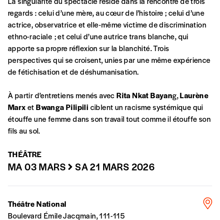
La singularité du spectacle réside dans la rencontre de trois
regards : celui d’une mère, au cœur de l’histoire ; celui d’une
En pratique
actrice, observatrice et elle-même victime de discrimination
Vous vous abonnez pour l’année civile en
ethno-raciale ; et celui d’une autrice trans blanche, qui
cours ou vous commandez au numéro.
apporte sa propre réflexion sur la blanchité. Trois
Vous indiquez si vous souhaitez recevoir la
perspectives qui se croisent, unies par une même expérience
revue en format papier ou numérique.
de fétichisation et de déshumanisation.
Vous renseignez vos coordonnées.
Vous versez le montant de votre choix sur le
À partir d’entretiens menés avec
Rita Nkat Bayan
g,
Laurène
compte
IBAN BE34 0010 7305
Marx
et
Bwanga Pilipili
ciblent un racisme systémique qui
2190
avec en communication le numéro de
étouffe une femme dans son travail tout comme il étouffe son
la commande renseigné dans le mail de
fils au sol.
confirmation et la mention “participation
Imag”.
THÉÂTRE
MA 03 MARS
SA 21 MARS 2026
NB
: Vous pouvez choisir de participer
financièrement à tout moment, même après
Théâtre National
avoir reçu plusieurs numéros. Ce paiement
Boulevard Émile Jacqmain, 111-115