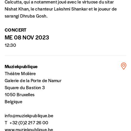
Calcutta, qui a notamment joué avec le virtuose du sitar
En pratique
Nishat Khan, le chanteur Lakshmi Shankar et le joueur de
Vous vous abonnez pour l’année civile en
sarangi Dhruba Gosh.
cours ou vous commandez au numéro.
Vous indiquez si vous souhaitez recevoir la
CONCERT
revue en format papier ou numérique.
ME 08 NOV 2023
Vous renseignez vos coordonnées.
12:30
Vous versez le montant de votre choix sur le
compte
IBAN BE34 0010 7305
2190
avec en communication le numéro de
Muziekpublique
la commande renseigné dans le mail de
Théâtre Molière
confirmation et la mention “participation
Galerie de la Porte de Namur
Imag”.
Square du Bastion 3
1050 Bruxelles
Belgique
NB
: Vous pouvez choisir de participer
financièrement à tout moment, même après
info@muziekpublique.be
avoir reçu plusieurs numéros. Ce paiement
T
+32 (0)2 217 26 00
n’est pas indispensable. Il marque votre
www.muziekpublique.be