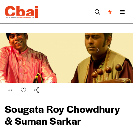
fr
Sougata Roy Chowdhury
Formulaire de
& Suman Sarkar
Se connecter