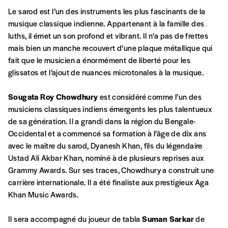
commande
Le sarod est l’un des instruments les plus fascinants de la
musique classique indienne. Appartenant à la famille des
A partir de 2021,
Imag, le magazine de
luths, il émet un son profond et vibrant. Il n’a pas de frettes
l’interculturel,
vous est proposé à
PRIX LIBRE
.
mais bien un manche recouvert d’une plaque métallique qui
Le prix libre est un mode de fixation du prix
fait que le musicien a énormément de liberté pour les
par l’acheteur d’un bien ou d’un service, qui
glissatos et l’ajout de nuances microtonales à la musique.
peut être une manière pour lui de payer le prix
CONNEXION
qu’il estime juste. Dans l’objectif de rendre nos
Sougata Roy Chowdhury
est considéré comme l’un des
activités et publications accessibles, et
Mot de passe oublié?
musiciens classiques indiens émergents les plus talentueux
d’affirmer notre attachement aux valeurs de
de sa génération. Il a grandi dans la région du Bengale-
solidarité, nous vous proposons d’estimer
Occidental et a commencé sa formation à l’âge de dix ans
vous-mêmes le coût de notre publication.
avec le maître du sarod, Dyanesh Khan, fils du légendaire
Cette valeur peut donc être inférieure, égale
Ustad Ali Akbar Khan, nominé à de plusieurs reprises aux
Créer un
ou supérieure au prix indicatif. De cette
Grammy Awards. Sur ses traces, Chowdhury a construit une
manière, vous soutenez le travail de l’équipe
carrière internationale. Il a été finaliste aux prestigieux Aga
compte
de rédaction selon vos moyens et vos
Khan Music Awards.
motivations.
Il sera accompagné du joueur de tabla
Suman Sarkar
de