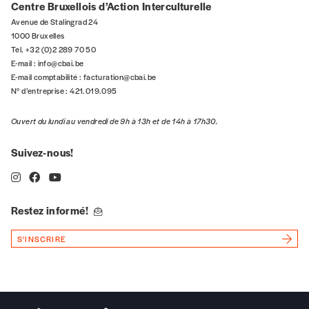
5€*
Centre Bruxellois d’Action Interculturelle
Avenue de Stalingrad 24
1000 Bruxelles
*Prix indicatif, frais de port inclus
Tel. +32 (0)2 289 70 50
E-mail :
info@cbai.be
E-mail comptabilité :
facturation@cbai.be
Je m'abonne à l'Imag
N° d’entreprise : 421.019.095
Ouvert du lundi au vendredi de 9h à 13h et de 14h à 17h30.
Format papier (livraison uniquement
en Belgique)
Suivez-nous!
Format numérique
Je commande au numéro
Restez informé!
S'INSCRIRE
Édition papier (livraison en Belgique
uniquement)