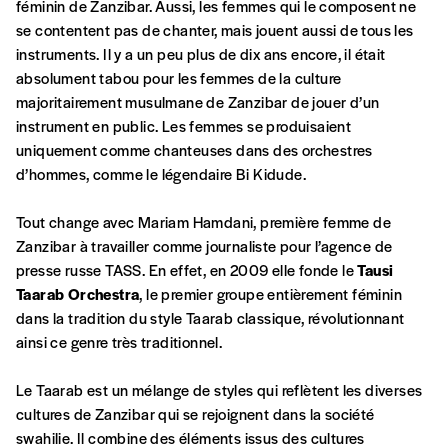
féminin de Zanzibar. Aussi, les femmes qui le composent ne
commande
se contentent pas de chanter, mais jouent aussi de tous les
instruments. Il y a un peu plus de dix ans encore, il était
absolument tabou pour les femmes de la culture
A partir de 2021,
Imag, le magazine de
majoritairement musulmane de Zanzibar de jouer d’un
l’interculturel,
vous est proposé à
PRIX LIBRE
.
instrument en public. Les femmes se produisaient
Le prix libre est un mode de fixation du prix
uniquement comme chanteuses dans des orchestres
par l’acheteur d’un bien ou d’un service, qui
d’hommes, comme le légendaire Bi Kidude.
peut être une manière pour lui de payer le prix
CONNEXION
qu’il estime juste. Dans l’objectif de rendre nos
Tout change avec Mariam Hamdani, première femme de
activités et publications accessibles, et
Mot de passe oublié?
Zanzibar à travailler comme journaliste pour l’agence de
d’affirmer notre attachement aux valeurs de
presse russe TASS. En effet, en 2009 elle fonde le
Tausi
solidarité, nous vous proposons d’estimer
Taarab Orchestra
, le premier groupe entièrement féminin
vous-mêmes le coût de notre publication.
dans la tradition du style Taarab classique, révolutionnant
Cette valeur peut donc être inférieure, égale
ainsi ce genre très traditionnel.
Créer un
ou supérieure au prix indicatif. De cette
manière, vous soutenez le travail de l’équipe
Le Taarab est un mélange de styles qui reflètent les diverses
compte
de rédaction selon vos moyens et vos
cultures de Zanzibar qui se rejoignent dans la société
motivations.
swahilie. Il combine des éléments issus des cultures