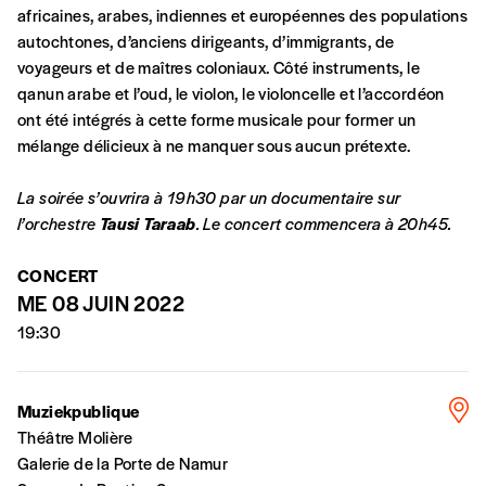
africaines, arabes, indiennes et européennes des populations
autochtones, d’anciens dirigeants, d’immigrants, de
En pratique
voyageurs et de maîtres coloniaux. Côté instruments, le
Vous vous abonnez pour l’année civile en
qanun arabe et l’oud, le violon, le violoncelle et l’accordéon
cours ou vous commandez au numéro.
ont été intégrés à cette forme musicale pour former un
Vous indiquez si vous souhaitez recevoir la
mélange délicieux à ne manquer sous aucun prétexte.
revue en format papier ou numérique.
Vous renseignez vos coordonnées.
La soirée s’ouvrira à 19h30 par un documentaire sur
Vous versez le montant de votre choix sur le
l’orchestre
Tausi Taraab
. Le concert commencera à 20h45.
compte
IBAN BE34 0010 7305
2190
avec en communication le numéro de
CONCERT
la commande renseigné dans le mail de
ME 08 JUIN 2022
confirmation et la mention “participation
Imag”.
19:30
NB
: Vous pouvez choisir de participer
Muziekpublique
financièrement à tout moment, même après
Théâtre Molière
avoir reçu plusieurs numéros. Ce paiement
Galerie de la Porte de Namur