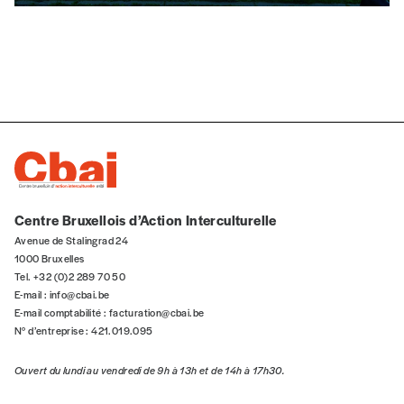
Édition numérique
AJOUTER
Offre découverte
Vous souhaitez découvrir
Imag
? Nous vous offrons les d
Centre Bruxellois d’Action Interculturelle
Je souhaite bénéficier de l’offre découverte
Avenue de Stalingrad 24
1000 Bruxelles
Tel. +32 (0)2 289 70 50
E-mail :
info@cbai.be
E-mail comptabilité :
facturation@cbai.be
Cadeau
N° d’entreprise : 421.019.095
Faites découvrir l'
Imag
à un·e ami·e et offrez-lui un abo
Ouvert du lundi au vendredi de 9h à 13h et de 14h à 17h30.
J’offre un abonnement (5 numéros)