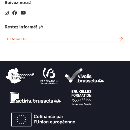
Suivez-nous!
J’offre le(s) numéro(s)
Restez informé!
Vos coordonnées
S'INSCRIRE
Prénom
*
Nom
*
Organisation
TVA