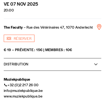
NOS FORMULES
VE 07 NOV 2025
20:00
Abonnement
The Faculty
– Rue des Vétérinaires 47, 1070 Anderlecht
1 an = 5 numéros
20€*
/an
RÉSERVER
€ 19 – PRÉVENTE : 15€ | MEMBRES : 10€
*Prix indicatif, frais de port inclus
DISTRIBUTION
Par numéro
5€*
Joaquin Guzman Shultz
percussion, tres cubano, voix
Nedjelka Candina
clavier, cajon, percussions, voix
Muziekpublique
Gonzalo Muñoz
guitare, voix
📞+32 (0)2 217 26 00
*Prix indicatif, frais de port inclus
Giuliano Caffiero
guitare, voix
info@muziekpublique.be
www.muziekpublique.be
Je m'abonne à l'Imag