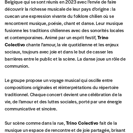
Belgique qui se sont réunis en 2023 avec l’envie de faire
découvrir la richesse musicale de leur pays d’origine : la
cuecan une expression vivante du folklore chilien où se
rencontrent musique, poésie, chant et danse. Leur musique
fusionne les traditions chiliennes avec des sonorités locales
et contemporaines. Animé par un esprit festif,
Trino
Colectivo
chante l’amour, la vie quotidienne et les enjeux
sociaux, toujours avec joie et dans le but de casser les
barrières entre le public et la scène. La danse joue un rôle de
communion.
Le groupe propose un voyage musical qui oscille entre
compositions originales et réinterprétations du répertoire
traditionnel. Chaque concert devient une célébration de la
Formulaire de co
vie, de l’amour et des luttes sociales, porté par une énergie
Se connecter
communicative et sincère.
Sur scène comme dans la rue,
Trino Colectivo
fait de la
A partir de 2021,
Imag, le magazine de l’interculturel,
vou
musique un espace de rencontre et de joie partagée, brisant
Le prix libre est un mode de fixation du prix par l’achete