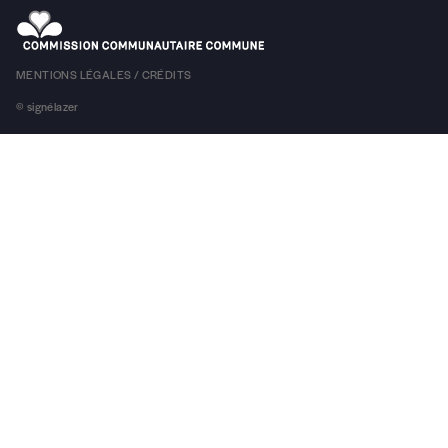
Téléphone
MENTIONS LÉGALES / CRÉDITS
© signélazer
E-mail
*
Rue
Code postal
Pays