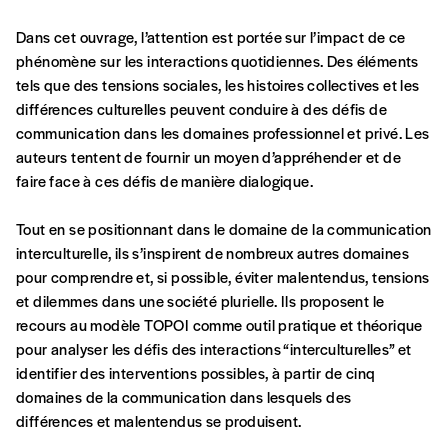
commande
Dans cet ouvrage, l’attention est portée sur l’impact de ce
phénomène sur les interactions quotidiennes. Des éléments
tels que des tensions sociales, les histoires collectives et les
A partir de 2021,
Imag, le magazine de
différences culturelles peuvent conduire à des défis de
l’interculturel,
vous est proposé à
PRIX LIBRE
.
communication dans les domaines professionnel et privé. Les
Le prix libre est un mode de fixation du prix
auteurs tentent de fournir un moyen d’appréhender et de
par l’acheteur d’un bien ou d’un service, qui
faire face à ces défis de manière dialogique.
peut être une manière pour lui de payer le prix
CONNEXION
qu’il estime juste. Dans l’objectif de rendre nos
Tout en se positionnant dans le domaine de la communication
activités et publications accessibles, et
Mot de passe oublié?
interculturelle, ils s’inspirent de nombreux autres domaines
d’affirmer notre attachement aux valeurs de
pour comprendre et, si possible, éviter malentendus, tensions
solidarité, nous vous proposons d’estimer
et dilemmes dans une société plurielle. Ils proposent le
vous-mêmes le coût de notre publication.
recours au modèle TOPOI comme outil pratique et théorique
Cette valeur peut donc être inférieure, égale
Créer un
pour analyser les défis des interactions “interculturelles” et
ou supérieure au prix indicatif. De cette
identifier des interventions possibles, à partir de cinq
manière, vous soutenez le travail de l’équipe
compte
domaines de la communication dans lesquels des
de rédaction selon vos moyens et vos
différences et malentendus se produisent.
motivations.