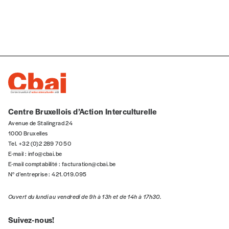
5€*
*Prix indicatif, frais de port inclus
Je m'abonne à l'Imag
Format papier (livraison uniquement
Centre Bruxellois d’Action Interculturelle
en Belgique)
Avenue de Stalingrad 24
Format numérique
1000 Bruxelles
Tel. +32 (0)2 289 70 50
E-mail :
info@cbai.be
Je commande au numéro
E-mail comptabilité :
facturation@cbai.be
N° d’entreprise : 421.019.095
Édition papier (livraison en Belgique
Ouvert du lundi au vendredi de 9h à 13h et de 14h à 17h30.
uniquement)
Suivez-nous!