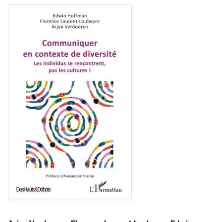
En pratique
Vous vous abonnez pour l’année civile en
cours ou vous commandez au numéro.
Vous indiquez si vous souhaitez recevoir la
revue en format papier ou numérique.
Vous renseignez vos coordonnées.
Vous versez le montant de votre choix sur le
compte
IBAN BE34 0010 7305
2190
avec en communication le numéro de
la commande renseigné dans le mail de
confirmation et la mention “participation
Imag”.
NB
: Vous pouvez choisir de participer
financièrement à tout moment, même après
avoir reçu plusieurs numéros. Ce paiement
n’est pas indispensable. Il marque votre