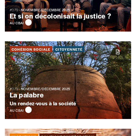
#379
- NOVEMBRE/DÉCEMBRE 2025
Et si on décolonisait la justice ?
TVA
AU CBAI
Téléphone
COHÉSION SOCIALE
CITOYENNETÉ
E-mail
*
#379
- NOVEMBRE/DÉCEMBRE 2025
La palabre
Rue
Un rendez-vous à la société
AU CBAI
Code postal