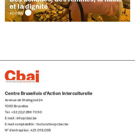
Lire notre
politique de protection des données
et la dignité
personnelles (RGPD)
AU CBAI
Ajouter un message (facultatif)
Centre Bruxellois d’Action Interculturelle
Avenue de Stalingrad 24
1000 Bruxelles
Tel. +32 (0)2 289 70 50
E-mail :
info@cbai.be
E-mail comptabilité :
facturation@cbai.be
N° d’entreprise : 421.019.095