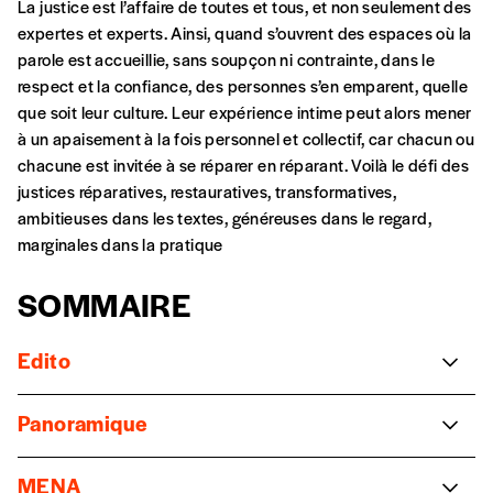
La justice est l’affaire de toutes et tous, et non seulement des
peut être une manière pour lui de payer le prix
CONNEXION
expertes et experts. Ainsi, quand s’ouvrent des espaces où la
qu’il estime juste. Dans l’objectif de rendre nos
parole est accueillie, sans soupçon ni contrainte, dans le
activités et publications accessibles, et
Mot de passe oublié?
respect et la confiance, des personnes s’en emparent, quelle
d’affirmer notre attachement aux valeurs de
que soit leur culture. Leur expérience intime peut alors mener
solidarité, nous vous proposons d’estimer
à un apaisement à la fois personnel et collectif, car chacun ou
vous-mêmes le coût de notre publication.
chacune est invitée à se réparer en réparant. Voilà le défi des
Cette valeur peut donc être inférieure, égale
Créer un
justices réparatives, restauratives, transformatives,
ou supérieure au prix indicatif. De cette
ambitieuses dans les textes, généreuses dans le regard,
manière, vous soutenez le travail de l’équipe
compte
marginales dans la pratique
de rédaction selon vos moyens et vos
motivations.
SOMMAIRE
En pratique
Edito
Vous vous abonnez pour l’année civile en
Edito
cours ou vous commandez au numéro.
Panoramique
Vous indiquez si vous souhaitez recevoir la
Valeria LUCERA
, Coordinatrice du CRAcs
revue en format papier ou numérique.
La justice les yeux dans les yeux
Vous renseignez vos coordonnées.
MENA
Céline REMY