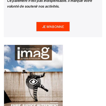
Ce paiement n’est pas indispensable. Il marque votre
vie et une opportunité
de se confronter
à
diff
érentes visions,
volonté de soutenir nos activités.
Format papier (livraison uniquement
au-delà de nos biais, croyances et idéologies.
en Belgique)
La palabre : un rendez-vous à la société
Format numérique
JE M'ABONNE
Jean Godefroy BIDIMA
La palabre est anamnèse; l’oc‡casion de rappeler les récits
Je commande au numéro
constitutifs, les alliances et contre-alliances, les trahisons et
les dettes antérieures. Ce rappel constitue à la fois une
Édition papier (livraison en Belgique
mémoire pour tous et une mémoire vécue différemment par
uniquement)
chacun.
Quantité
AJOUTER