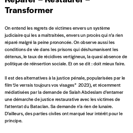
Transformer
On entend les regrets de victimes envers un système
judiciaire qui les a maltraitées, envers un procès qui n’a rien
réparé malgré la peine prononcée. On observe aussi les
conditions de vie dans les prisons qui déshumanisent les
détenus, le taux de récidives vertigineux, la quasi absence de
politique de réinsertion sociale. Et on se dit : doit mieux faire.
Formulaire de
Se connecter
Il est des alternatives à la justice pénale, popularisées par le
film “Je verrais toujours vos visages” 2023), et récemment
commande
médiatisées par la demande de Salah Abdeslam d’entamer
une démarche de justice restaurative avec les victimes de
l’attentat du Bataclan. Sa demande n’a rien de lunaire.
A partir de 2021,
Imag, le magazine de
D’ailleurs, des parties civiles ont marqué leur intérêt pour le
l’interculturel,
vous est proposé à
PRIX LIBRE
.
principe.
Le prix libre est un mode de fixation du prix
par l’acheteur d’un bien ou d’un service, qui