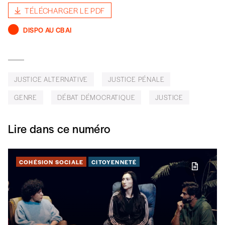
Faites découvrir l'
Imag
à un·e ami·e et offrez-
TÉLÉCHARGER LE PDF
lui un abonnement ou numéro au choix.
DISPO AU CBAI
J’offre un abonnement (5
numéros)
J’offre le(s) numéro(s)
JUSTICE ALTERNATIVE
JUSTICE PÉNALE
GENRE
DÉBAT DÉMOCRATIQUE
JUSTICE
Vos coordonnées
Lire dans ce numéro
Prénom
*
COHÉSION SOCIALE
CITOYENNETÉ
Nom
*
Organisation