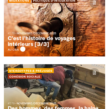
MIGRATIONS
POLITIQUE D’INTÉGRATION
Pays
#379
- NOVEMBRE/DÉCEMBRE 2025
C’est l’histoire de voyages
n°
intérieurs [3/3]
AU CBAI
Localité
STÉRÉOTYPES & PRÉJUGÉS
COHÉSION SOCIALE
Je souhaite recevoir une facture
J’ai lu et j’accepte votre politique
de confidentialité
*
#379
- NOVEMBRE/DÉCEMBRE 2025
Des hommes, des femmes, la haine