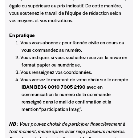
égale ou supérieure au prix indicatif. De cette manière,
Juliette LEONARD
Les mots de passe ne correspondent pas
vous soutenez le travail de l’équipe de rédaction selon
Dans une actualité où les narratifs de droite et d’extrême-
vos moyens et vos motivations.
droite se banalisent et imposent la responsabilisation
Abonnement
INSCRIPTION
individuelle et la punition comme maîtres-mots, la justice
1 an = 5 numéros
En pratique
transformative se veut une boussole non punitive.
20€*
/an
*champs obligatoires
Vous vous abonnez pour l’année civile en cours ou
vous commandez au numéro.
Et si on décolonisait la justice ?
Vous indiquez si vous souhaitez recevoir la revue en
Sophie HUSTINX
*Prix indicatif, frais de port inclus
format papier ou numérique.
Décoloniser la justice, cela veut dire : remettre en cause les
Vous renseignez vos coordonnées.
fondements coloniaux de nos institutions judiciaires tout en
Vous versez le montant de votre choix sur le compte
reconnaissant la valeur des autres formes de justice, des
Par numéro
IBAN BE34 0010 7305 2190
avec en
pratiques communautaires et autochtones longtemps
5€*
communication le numéro de la commande
marginalisé
es.
renseigné dans le mail de confirmation et la
mention “participation Imag”.
Comprendre collectivement d’où vient la
*Prix indicatif, frais de port inclus
violence
NB
: Vous pouvez choisir de participer financièrement à
Entretien avec
Sophie HUSTINX
Je m'abonne à l'Imag
tout moment, même après avoir reçu plusieurs numéros.
Kabane Collective appréhende le conflit comme une leçon de