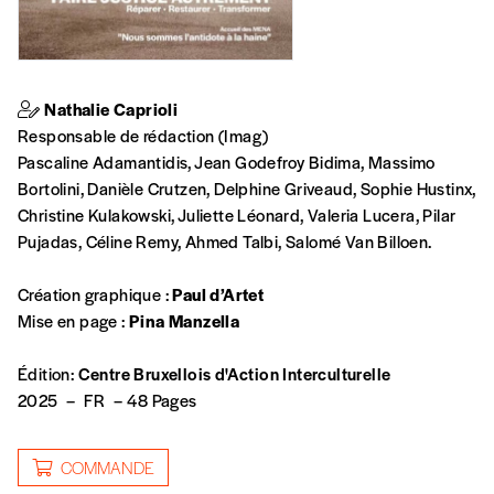
Édition numérique
Nathalie Caprioli
Responsable de rédaction (Imag)
Pascaline Adamantidis, Jean Godefroy Bidima, Massimo
AJOUTER
Bortolini, Danièle Crutzen, Delphine Griveaud, Sophie Hustinx,
Christine Kulakowski, Juliette Léonard, Valeria Lucera, Pilar
Offre découverte
Pujadas, Céline Remy, Ahmed Talbi, Salomé Van Billoen.
Vous souhaitez découvrir
Imag
? Nous vous
Création graphique :
Paul d’Artet
offrons les deux derniers numéros publiés.
Mise en page :
Pina Manzella
Je souhaite bénéficier de l’offre
découverte
Édition:
Centre Bruxellois d'Action Interculturelle
2025
–
FR
–
48 Pages
Cadeau
COMMANDE