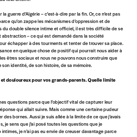
 guerre d’Algérie – c’est-à-dire par la fin. Or, ce n’est pas
 parce qu’on zappe les mécanismes d’oppression et de
Nom
*
 double silence intime et officiel, il est très difficile de se
ait abstraction – ce qui est demandé dans la société
 pour échapper à des tourments et tenter de trouver sa place.
ance en quelque chose de positif qui pourrait nous aider à
TVA
 des êtres sociaux et nous ne pouvons nous construire que
 son identité, de son histoire, de sa mémoire.
E-mail
*
 et douloureux pour vos grands-parents. Quelle limite
s questions parce que l’objectif vital de capturer leur
n°
 réponse qui allait suivre. Mais comme une certaine pudeur
 des bornes. Aussi je suis allée à la limite de ce que j’avais
je sens que j’ai posé toutes les questions que je
Localité
 intimes, je n’ai pas eu envie de creuser davantage parce