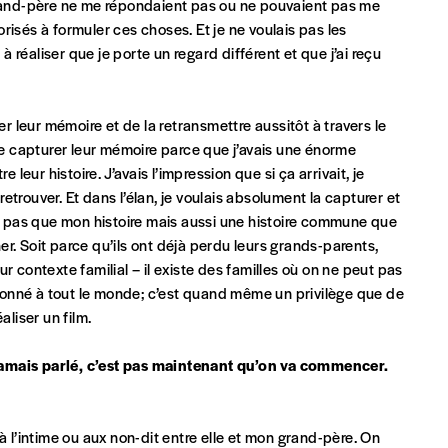
and-père ne me répondaient pas ou ne pouvaient pas me
risés à formuler ces choses. Et je ne voulais pas les
 à réaliser que je porte un regard différent et que j’ai reçu
er leur mémoire et de la retransmettre aussitôt à travers le
 de capturer leur mémoire parce que j’avais une énorme
 leur histoire. J’avais l’impression que si ça arrivait, je
trouver. Et dans l’élan, je voulais absolument la capturer et
entialité
*
it pas que mon histoire mais aussi une histoire commune que
her. Soit parce qu’ils ont déjà perdu leurs grands-parents,
lles (RGPD)
r contexte familial – il existe des familles où on ne peut pas
s donné à tout le monde; c’est quand même un privilège que de
aliser un film.
jamais parlé, c’est pas maintenant qu’on va commencer.
l’intime ou aux non-dit entre elle et mon grand-père. On