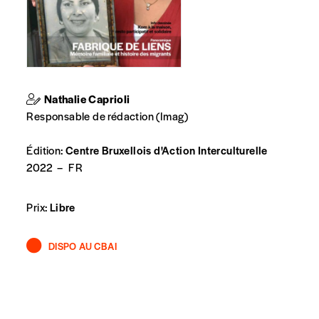
t n’est pas indispensable. Il marque votre volonté de
Nathalie Caprioli
Responsable de rédaction (Imag)
Édition:
Centre Bruxellois d'Action Interculturelle
2022
–
FR
Prix:
Libre
DISPO AU CBAI
spondent pas