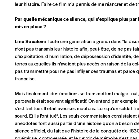
leur histoire. Faire ce film m’a permis de me réancrer et de
Par quelle mécanique ce silence, qui s’explique plus par l’
AJOUTER
mis en place ?
Offre découverte
Lina Soualem:
Toute une génération a grandi dans “la discré
n’ont pas transmis leur histoire afin, peut-être, de ne pas fai
Vous souhaitez découvrir
Imag
? Nous vous offrons les d
d’exploitation, d’humiliation, de dépossession d’identité,
terres auxquelles ils n’avaient plus accès en raison de la co
Je souhaite bénéficier de l’offre découverte
pas transmettre pour ne pas infliger ces traumas et parce qu’i
française.
Cadeau
Mais finalement, des émotions se transmettent malgré tout, 
percevais était souvent significatif. On entend par exemple
Faites découvrir l'
Imag
à un·e ami·e et offrez-lui un abo
s’est fait tuer. Il était avec ses moutons. Lorsqu’un soldat fra
sourd. Et ils l’ont tué”. Les seuls commentaires consistaient
J’offre un abonnement (5 numéros)
anecdotes font aussi partie d’une histoire qu’on a besoin de
J’offre le(s) numéro(s)
silence officiel, du fait que l’histoire de la conquête de 183
polémique, controversée, et le devoir de mémoire n’est pas d