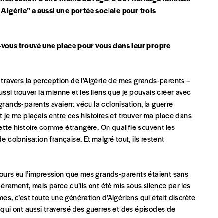
 Algérie” a aussi une portée sociale pour trois
 tout moment, même après avoir reçu plusieurs numéros. Ce paiemen
z-vous trouvé une place pour vous dans leur propre
à travers la perception de l’Algérie de mes grands-parents –
 aussi trouver la mienne et les liens que je pouvais créer avec
grands-parents avaient vécu la colonisation, la guerre
je me plaçais entre ces histoires et trouver ma place dans
 cette histoire comme étrangère. On qualifie souvent les
e colonisation française. Et malgré tout, ils restent
Par numéro
5€*
oujours eu l’impression que mes grands-parents étaient sans
mpérament, mais parce qu’ils ont été mis sous silence par les
Les mots de passe ne corre
mes, c’est toute une génération d’Algériens qui était discrète
*Prix indicatif, frais de port inclus
s qui ont aussi traversé des guerres et des épisodes de