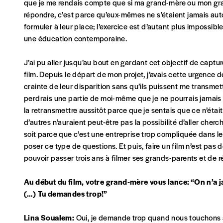
que je me rendais compte que si ma grand-mère ou mon gr
répondre, c’est parce qu’eux-mêmes ne s’étaient jamais auto
formuler à leur place; l’exercice est d’autant plus impossible
Pays
une éducation contemporaine.
J’ai pu aller jusqu’au bout en gardant cet objectif de captur
film. Depuis le départ de mon projet, j’avais cette urgence
Je souhaite recevoir une facture
crainte de leur disparition sans qu’ils puissent me transmettre
perdrais une partie de moi-même que je ne pourrais jamais re
J’ai lu et j’accepte votre politique de confid
la retransmettre aussitôt parce que je sentais que ce n’éta
d’autres n’auraient peut-être pas la possibilité d’aller cherc
Lire notre
politique de protection des données personne
soit parce que c’est une entreprise trop compliquée dans leu
poser ce type de questions. Et puis, faire un film n’est pa
Ajouter un message (facultatif)
pouvoir passer trois ans à filmer ses grands-parents et de ré
Au début du film, votre grand-mère vous lance: “On n’a 
(…) Tu demandes trop!”
Lina Soualem:
Oui, je demande trop quand nous touchons à 