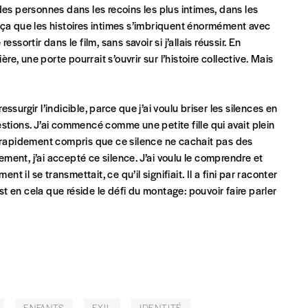
des personnes dans les recoins les plus intimes, dans les
en ça que les histoires intimes s’imbriquent énormément avec
essortir dans le film, sans savoir si j’allais réussir. En
re, une porte pourrait s’ouvrir sur l’histoire collective. Mais
essurgir l’indicible, parce que j’ai voulu briser les silences en
stions. J’ai commencé comme une petite fille qui avait plein
i rapidement compris que ce silence ne cachait pas des
lement, j’ai accepté ce silence. J’ai voulu le comprendre et
t il se transmettait, ce qu’il signifiait. Il a fini par raconter
 en cela que réside le défi du montage: pouvoir faire parler
ENFANTS
EXIL
IDENTITÉ