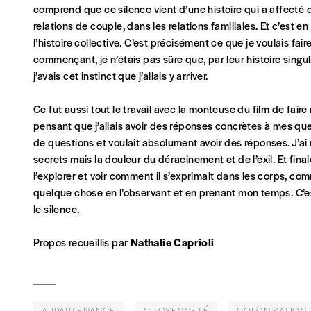
comprend que ce silence vient d’une histoire qui a affecté 
relations de couple, dans les relations familiales. Et c’est 
l’histoire collective. C’est précisément ce que je voulais faire r
commençant, je n’étais pas sûre que, par leur histoire singuliè
j’avais cet instinct que j’allais y arriver.
Ce fut aussi tout le travail avec la monteuse du film de faire r
pensant que j’allais avoir des réponses concrètes à mes que
de questions et voulait absolument avoir des réponses. J’a
secrets mais la douleur du déracinement et de l’exil. Et fina
l’explorer et voir comment il s’exprimait dans les corps, commen
quelque chose en l’observant et en prenant mon temps. C’est
le silence.
Propos recueillis par
Nathalie Caprioli
APPARTENANCE
CITOYENNETÉ
COLONISATION