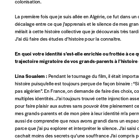
colonisation.
Je m'abonne à l'Imag
La première fois que je suis allée en Algérie, ce fut dans un ca
Format papier (livraison uniquement en Belgi
décalage entre ce que j’apprenais et le silence de mes grand
mêlait à cette histoire collective que je découvrais très tar
Format numérique
J’ai dû faire des études d’histoire pour la connaître.
Je commande au numéro
En quoi votre identité s’est-elle enrichie ou frottée à ce 
trajectoire migratoire de vos grands-parents à l’histoire
Édition papier (livraison en Belgique uniquemen
Lina Soualem :
Pendant le tournage du film, il était import
histoire puisqu’elle est toujours perçue de façon binaire : “Si
pas algérien”. En France, on demande de faire des choix, c
multiples identités. J’ai toujours trouvé cette injonction ass
pour faire plaisir aux autres sans pouvoir être pleinement ce 
AJOUTER
mes grands-parents et de mon père à leur identité m’a perm
aussi de comprendre que nous avons grandi dans un espace 
Édition numérique
parce que j’ai pu explorer et interpréter le silence. J’ai sai
cachait moins des secrets qu’une souffrance J’ai compris pou