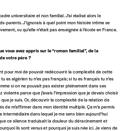
INSCRIPTION
*champs obligatoires
dre universitaire et non familial. J’ai réalisé alors le
que)
s-parents. J’ignorais à quel point mon histoire intime se
divement, vu qu’elle n’était pas enseignée à l’école en France.
que vous avez appris sur le “roman familial”, de la
 de votre père ?
t)
ant pour moi de pouvoir redécouvrir la complexité de cette
 tu es algérien tu n’es pas français; si tu es français tu n’es
omme si on ne pouvait pas exister pleinement dans ses
ez violente parce que j’avais l’impression que je devais choisir
que je suis. Or, découvrir la complexité de la relation de
is de m’affirmer dans mon identité multiple. Ça m’a permis
intermédiaire dans lequel je me sens bien aujourd’hui
si que ce silence traduisait la douleur du déracinement et
rquoi ils sont venus et pourquoi je suis née ici. Je viens de