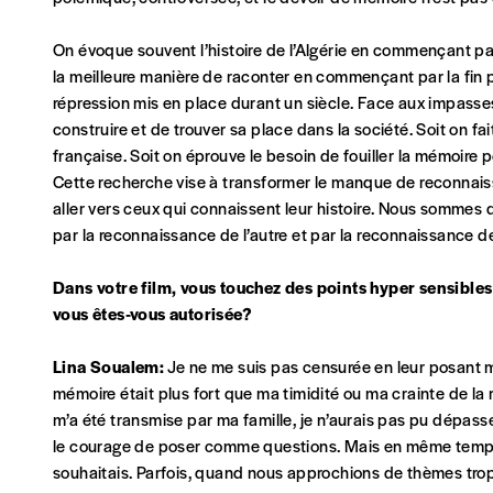
Vos coordonnées
On évoque souvent l’histoire de l’Algérie en commençant par la
la meilleure manière de raconter en commençant par la fin
Prénom
*
répression mis en place durant un siècle. Face aux impasses du
construire et de trouver sa place dans la société. Soit on f
française. Soit on éprouve le besoin de fouiller la mémoire
Cette recherche vise à transformer le manque de reconnaiss
Organisation
aller vers ceux qui connaissent leur histoire. Nous sommes
par la reconnaissance de l’autre et par la reconnaissance de
Téléphone
Dans votre film, vous touchez des points hyper sensibles
vous êtes-vous autorisée?
Lina Soualem:
Je ne me suis pas censurée en leur posant me
Rue
mémoire était plus fort que ma timidité ou ma crainte de la
m’a été transmise par ma famille, je n’aurais pas pu dépasser
le courage de poser comme questions. Mais en même temps, 
Code postal
souhaitais. Parfois, quand nous approchions de thèmes trop