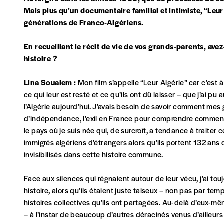
la mention “participation Imag”.
Mais plus qu’un documentaire familial et intimiste, “Leur
générations de Franco-Algériens.
NB
: Vous pouvez choisir de participer financièrement à
En recueillant le récit de vie de vos grands-parents, ave
soutenir nos activités.
histoire ?
Lina Soualem :
Mon film s’appelle “Leur Algérie” car c’est 
NOS FORMULES
ce qui leur est resté et ce qu’ils ont dû laisser – que j’ai pu
l’Algérie aujourd’hui. J’avais besoin de savoir comment mes 
d’indépendance, l’exil en France pour comprendre comment 
le pays où je suis née qui, de surcroît, a tendance à traiter
immigrés algériens d’étrangers alors qu’ils portent 132 ans d
Abonnement
invisibilisés dans cette histoire commune.
1 an = 5 numéros
20€*
/an
Face aux silences qui régnaient autour de leur vécu, j’ai t
histoire, alors qu’ils étaient juste taiseux – non pas par te
histoires collectives qu’ils ont partagées. Au-delà d’eux-mê
*Prix indicatif, frais de port inclus
– à l’instar de beaucoup d’autres déracinés venus d’ailleur