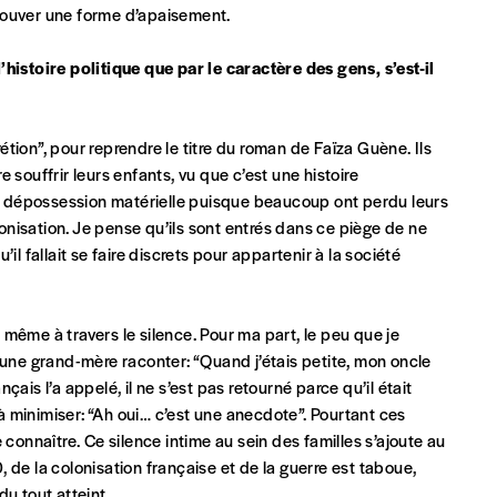
 trouver une forme d’apaisement.
histoire politique que par le caractère des gens, s’est-il
tion”, pour reprendre le titre du roman de Faïza Guène. Ils
re souffrir leurs enfants, vu que c’est une histoire
eux derniers numéros publiés.
 de dépossession matérielle puisque beaucoup ont perdu leurs
lonisation. Je pense qu’ils sont entrés dans ce piège de ne
l fallait se faire discrets pour appartenir à la société
même à travers le silence. Pour ma part, le peu que je
 une grand-mère raconter: “Quand j’étais petite, mon oncle
nnement ou numéro au choix.
nçais l’a appelé, il ne s’est pas retourné parce qu’il était
 à minimiser: “Ah oui… c’est une anecdote”. Pourtant ces
 connaître. Ce silence intime au sein des familles s’ajoute au
0, de la colonisation française et de la guerre est taboue,
u tout atteint.