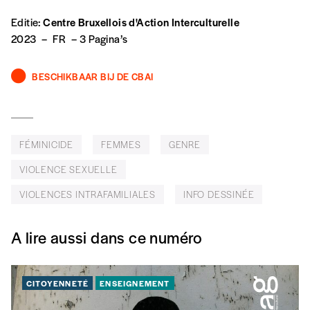
Édition numérique
Editie:
Centre Bruxellois d'Action Interculturelle
2023
–
FR
–
3 Pagina’s
BESCHIKBAAR BIJ DE CBAI
AJOUTER
Offre découverte
FÉMINICIDE
FEMMES
GENRE
Vous souhaitez découvrir
Imag
? Nous vous
VIOLENCE SEXUELLE
offrons les deux derniers numéros publiés.
VIOLENCES INTRAFAMILIALES
INFO DESSINÉE
Je souhaite bénéficier de l’offre
découverte
A lire aussi dans ce numéro
CITOYENNETÉ
ENSEIGNEMENT
Cadeau