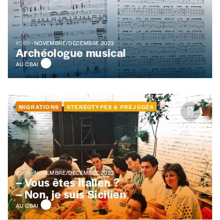
Pays
#369
- NOVEMBRE/DÉCEMBRE 2023
Archéologue musical
AU CBAI
n°
MIGRATIONS
STÉRÉOTYPES & PRÉJUGÉS
Localité
Je souhaite recevoir une facture
#369
- NOVEMBRE/DÉCEMBRE 2023
– Vous êtes Italien ?
J’ai lu et j’accepte votre politique
– Non, je suis Sicilien
de confidentialité
*
AU CBAI