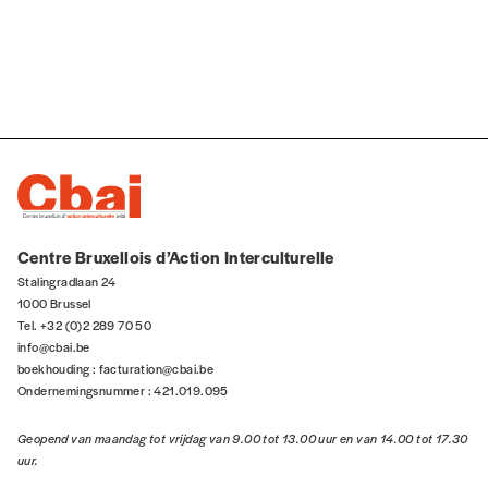
Lire notre
politique de protection des données
personnelles (RGPD)
Ajouter un message (facultatif)
Centre Bruxellois d’Action Interculturelle
Stalingradlaan 24
1000 Brussel
Tel. +32 (0)2 289 70 50
info@cbai.be
boekhouding :
facturation@cbai.be
Ondernemingsnummer : 421.019.095
Geopend van maandag tot vrijdag van 9.00 tot 13.00 uur en van 14.00 tot 17.30
uur.