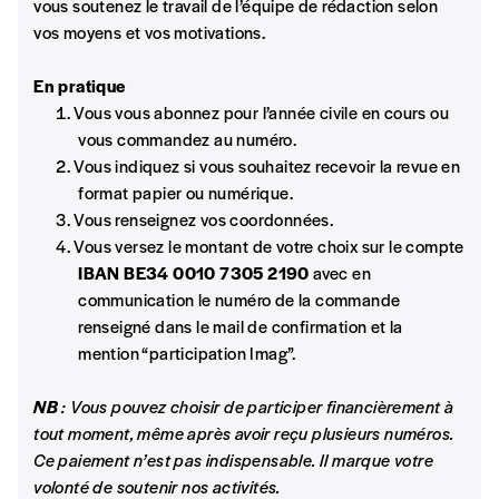
vous soutenez le travail de l’équipe de rédaction selon
Vous versez le montant de votre choix sur le
vos moyens et vos motivations.
compte
IBAN BE34 0010 7305
2190
avec en communication le numéro de
En pratique
la commande renseigné dans le mail de
Vous vous abonnez pour l’année civile en cours ou
confirmation et la mention “participation
vous commandez au numéro.
Imag”.
Vous indiquez si vous souhaitez recevoir la revue en
format papier ou numérique.
Vous renseignez vos coordonnées.
NB
: Vous pouvez choisir de participer
Vous versez le montant de votre choix sur le compte
financièrement à tout moment, même après
IBAN BE34 0010 7305 2190
avec en
avoir reçu plusieurs numéros. Ce paiement
communication le numéro de la commande
n’est pas indispensable. Il marque votre
renseigné dans le mail de confirmation et la
volonté de soutenir nos activités.
mention “participation Imag”.
NOS
NB
: Vous pouvez choisir de participer financièrement à
tout moment, même après avoir reçu plusieurs numéros.
FORMULES
Ce paiement n’est pas indispensable. Il marque votre
volonté de soutenir nos activités.