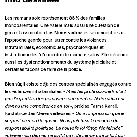
Les mamans solo représentent 86 % des familles
monoparentales. Une galère mais aussi une question de
genre. L’association Les Mères veilleuses se concentre sur
l’approche genrée pour lutter contre les violences
intrafamiliales, économiques, psychologiques et
institutionnelles à l’encontre de mamans solos. Elle dénonce
aussi les dysfonctionnements du système judiciaire et
certaines façons de faire de la police.
Formulaire de
Inloggen
Bien sûr, il existe déjà des centres spécialisés engagés contre
commande
les violences intrafamiliales.
« Mais les professionnels n’ont
pas l’expertise des personnes concernées. Notre vécu est
devenu une compétence en soi »
, précise Fatma Karali,
A partir de 2021,
Imag, le magazine de
fondatrice des Mères veilleuses.
« On a l’impression que le
l’interculturel,
vous est proposé à
PRIX LIBRE
.
serpent se mord la queue. Nous pointons le manque de
Le prix libre est un mode de fixation du prix
responsabilité politique. La nouvelle loi “Stop féminicide”
par l’acheteur d’un bien ou d’un service, qui
votée en juin dernier ne suffit pas, de même que la loi Lizin