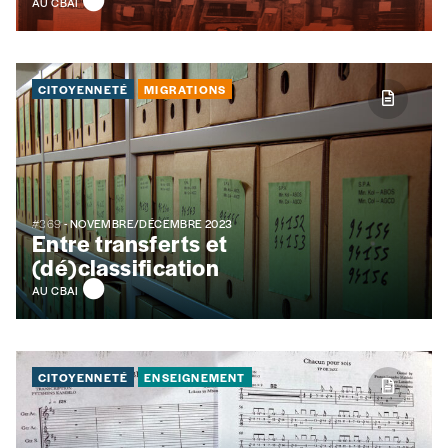
AU CBAI
TVA
CITOYENNETÉ
MIGRATIONS
Téléphone
#369
- NOVEMBRE/DÉCEMBRE 2023
Entre transferts et
E-mail
*
(dé)classification
AU CBAI
Rue
CITOYENNETÉ
ENSEIGNEMENT
Code postal