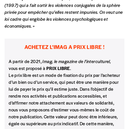
peut être une manière pour lui de payer le prix
INLOGGEN
(1997) qui a fait sortir les violences conjugales de la sphère
qu’il estime juste. Dans l’objectif de rendre nos
privée pour empêcher qu’elles restent impunies. On veut une
activités et publications accessibles, et
Wachtwoord vergeten?
loi cadre qui englobe les violences psychologiques et
d’affirmer notre attachement aux valeurs de
économiques. »
solidarité, nous vous proposons d’estimer
vous-mêmes le coût de notre publication.
Cette valeur peut donc être inférieure, égale
ACHETEZ L’IMAG A PRIX LIBRE !
Account
ou supérieure au prix indicatif. De cette
manière, vous soutenez le travail de l’équipe
A partir de 2021,
Imag, le magazine de l’interculturel,
maken
de rédaction selon vos moyens et vos
vous est proposé à
PRIX LIBRE
.
motivations.
Le prix libre est un mode de fixation du prix par l’acheteur
d’un bien ou d’un service, qui peut être une manière pour
lui de payer le prix qu’il estime juste. Dans l’objectif de
En pratique
rendre nos activités et publications accessibles, et
Vous vous abonnez pour l’année civile en
d’affirmer notre attachement aux valeurs de solidarité,
cours ou vous commandez au numéro.
nous vous proposons d’estimer vous-mêmes le coût de
Vous indiquez si vous souhaitez recevoir la
notre publication. Cette valeur peut donc être inférieure,
revue en format papier ou numérique.
égale ou supérieure au prix indicatif. De cette manière,
Vous renseignez vos coordonnées.