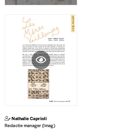
Format papier (livraison uniquement
en Belgique)
Format numérique
Je commande au numéro
Édition papier (livraison en Belgique
uniquement)
Quantité
Nathalie Caprioli
AJOUTER
Redactie manager (Imag)