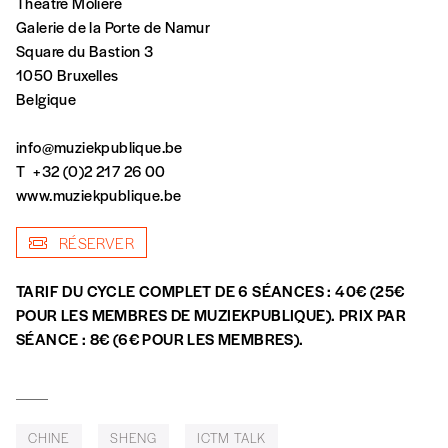
Théâtre Molière
Édition papier (livraison en Belgique
Galerie de la Porte de Namur
uniquement)
Square du Bastion 3
1050 Bruxelles
Belgique
Quantité
info@muziekpublique.be
T
+32 (0)2 217 26 00
www.muziekpublique.be
RÉSERVER
AJOUTER
TARIF DU CYCLE COMPLET DE 6 SÉANCES : 40€ (25€
Édition numérique
POUR LES MEMBRES DE MUZIEKPUBLIQUE). PRIX ​​PAR
SÉANCE : 8€ (6€ POUR LES MEMBRES).
AJOUTER
CHINE
SHENG
ICTM TALK