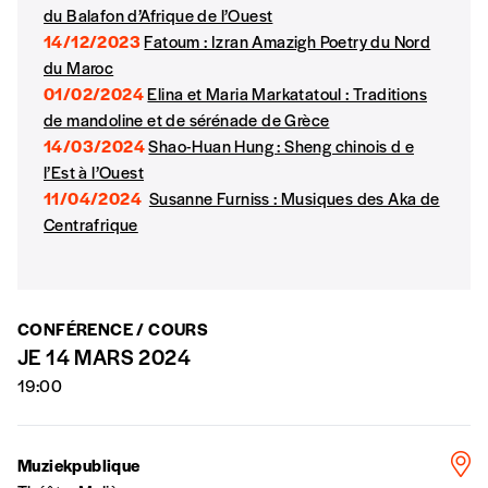
du Balafon d’Afrique de l’Ouest
*Prix indicatif, frais de port inclus
14/12/2023
Fatoum : Izran Amazigh Poetry du Nord
du Maroc
Par numéro
01/02/2024
Elina et Maria Markatatoul : Traditions
5€*
de mandoline et de sérénade de Grèce
14/03/2024
Shao-Huan Hung : Sheng chinois d e
l’Est à l’Ouest
*Prix indicatif, frais de port inclus
11/04/2024
Susanne Furniss : Musiques des Aka de
Centrafrique
Je m'abonne à l'Imag
Format papier (livraison uniquement
CONFÉRENCE / COURS
en Belgique)
JE 14 MARS 2024
Format numérique
19:00
Je commande au numéro
Muziekpublique