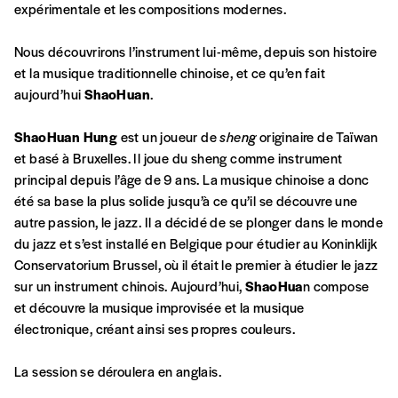
Créer un
ou supérieure au prix indicatif. De cette
expérimentale et les compositions modernes.
manière, vous soutenez le travail de l’équipe
compte
de rédaction selon vos moyens et vos
Nous découvrirons l’instrument lui-même, depuis son histoire
motivations.
et la musique traditionnelle chinoise, et ce qu’en fait
aujourd’hui
ShaoHuan
.
En pratique
ShaoHuan Hung
est un joueur de
sheng
originaire de Taïwan
Vous vous abonnez pour l’année civile en
et basé à Bruxelles. Il joue du sheng comme instrument
cours ou vous commandez au numéro.
principal depuis l’âge de 9 ans. La musique chinoise a donc
Vous indiquez si vous souhaitez recevoir la
été sa base la plus solide jusqu’à ce qu’il se découvre une
revue en format papier ou numérique.
autre passion, le jazz. Il a décidé de se plonger dans le monde
Vous renseignez vos coordonnées.
du jazz et s’est installé en Belgique pour étudier au Koninklijk
Vous versez le montant de votre choix sur le
Conservatorium Brussel, où il était le premier à étudier le jazz
compte
IBAN BE34 0010 7305
sur un instrument chinois. Aujourd’hui,
ShaoHua
n compose
2190
avec en communication le numéro de
et découvre la musique improvisée et la musique
la commande renseigné dans le mail de
électronique, créant ainsi ses propres couleurs.
confirmation et la mention “participation
Imag”.
La session se déroulera en anglais.