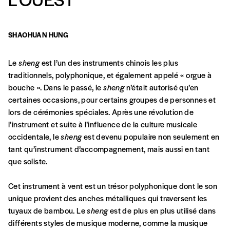
Formulaire de
SHAOHUAN HUNG
Se connecter
commande
Le
sheng
est l’un des instruments chinois les plus
traditionnels, polyphonique, et également appelé « orgue à
bouche ». Dans le passé, le
sheng
n’était autorisé qu’en
A partir de 2021,
Imag, le magazine de
certaines occasions, pour certains groupes de personnes et
l’interculturel,
vous est proposé à
PRIX LIBRE
.
lors de cérémonies spéciales. Après une révolution de
Le prix libre est un mode de fixation du prix
l’instrument et suite à l’influence de la culture musicale
par l’acheteur d’un bien ou d’un service, qui
occidentale, le
sheng
est devenu populaire non seulement en
peut être une manière pour lui de payer le prix
CONNEXION
tant qu’instrument d’accompagnement, mais aussi en tant
qu’il estime juste. Dans l’objectif de rendre nos
que soliste.
activités et publications accessibles, et
Mot de passe oublié?
d’affirmer notre attachement aux valeurs de
Cet instrument à vent est un trésor polyphonique dont le son
solidarité, nous vous proposons d’estimer
unique provient des anches métalliques qui traversent les
vous-mêmes le coût de notre publication.
tuyaux de bambou. Le
sheng
est de plus en plus utilisé dans
Cette valeur peut donc être inférieure, égale
différents styles de musique moderne, comme la musique