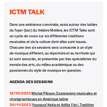
NB
: Vous pouvez choisir de participer
ICTM TALK
financièrement à tout moment, même après
avoir reçu plusieurs numéros. Ce paiement
n’est pas indispensable. Il marque votre
Dans une ambiance conviviale, assis autour des tables
volonté de soutenir nos activités.
du foyer (bar) du théâtre Molière, les ICTM Talks sont
un cycle de cours sur six différentes traditions
musicales et de la culture dont elles sont issues.
NOS
Chacune des six sessions sera consacrée à un style
de musique différent, au répertoire et au territoire qui
FORMULES
lui sont associés, et présentée par des spécialistes du
monde des arts, du milieu académique ou des
Les mots de passe ne correspondent pas
passionnés du style de musique en question.
AGENDA DES SESSIONS
Abonnement
INSCRIPTION
1 an = 5 numéros
12/10/2023
Michel Plisson: Expressions musicales et
20€*
/an
*champs obligatoires
chorégraphiques en Amérique latine
30/11/2023
Youssouf Keita et Adilia Yipl : Tradition