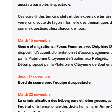
Je commande au numéro
aussi au bar après le spectacle.
Édition papier (livraison en Belgique uniquemen
Ces soirs-là des témoins clefs et des experts de terrain
verre, on discute de façon informelle des thématiques 
comme questions chez chacun de nous.
Mardi 15 novembre
AJOUTER
Genre et migrations : Focus Femmes
avec
Delphine 
dispositif d’accueil, d’orientation et d’accompagnement
Édition numérique
par la Plateforme Citoyenne de Soutien aux Réfugiés.
Débat proposé par la Plateforme Citoyenne de Soutien 
Jeudi 17 novembre
Bord de scène avec l’équipe du spectacle
AJOUTER
Mardi 22 novembre
Offre découverte
La criminalisation des hébergeurs et hébergeuses
, a
Fédération internationale des droits humains, et
Anne-C
Vous souhaitez découvrir
Imag
? Nous vous offrons les d