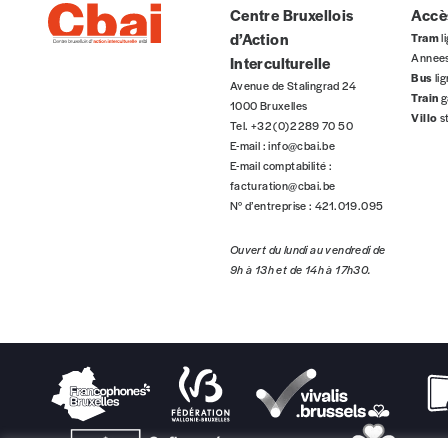
Centre Bruxellois
Accès
d’Action
Tram
li
Annee
Interculturelle
Téléphone
Bus
li
Avenue de Stalingrad 24
Train
g
1000 Bruxelles
Villo
s
Tel. +32 (0)2 289 70 50
E-mail :
info@cbai.be
Rue
E-mail comptabilité :
facturation@cbai.be
N° d’entreprise : 421.019.095
Code postal
Ouvert du lundi au vendredi de
9h à 13h et de 14h à 17h30.
Pays
Je souhaite recevoir une facture