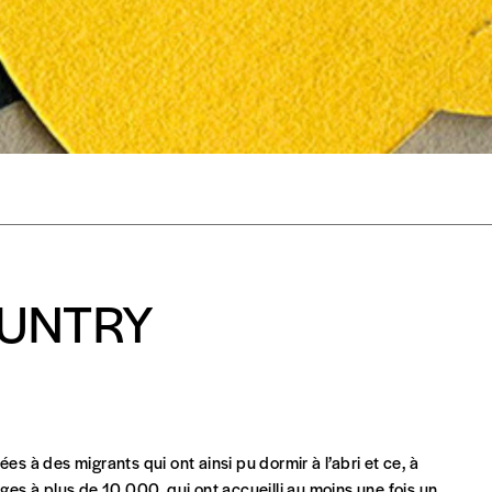
s est proposé à
PRIX LIBRE
.
r d’un bien ou d’un service, qui peut être une manière pour lui de pay
 notre attachement aux valeurs de solidarité, nous vous proposons d
rix indicatif. De cette manière, vous soutenez le travail de l’équip
ous commandez au numéro.
format papier ou numérique.
BAN BE34 0010 7305 2190
avec en communication le numéro de 
OUNTRY
 tout moment, même après avoir reçu plusieurs numéros. Ce paiemen
 à des migrants qui ont ainsi pu dormir à l’abri et ce, à
lges à plus de 10.000, qui ont accueilli au moins une fois un