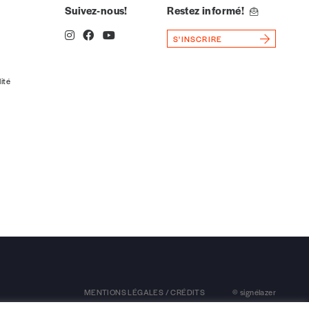
Suivez-nous!
Restez informé!
S'INSCRIRE
lité
MENTIONS LÉGALES / CRÉDITS
© signélazer