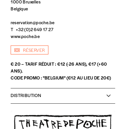
1000 Bruxelles
Belgique
reservation@poche.be
T
+32 (0)2 649 17 27
www.poche.be
RÉSERVER
spondent pas
€ 20 – TARIF RÉDUIT : €12 (-26 ANS), €17 (+60
ANS).
CODE PROMO : "BELGIUM" (€12 AU LIEU DE 20€)
DISTRIBUTION
De
Edgar Szoc
Mise en scène:
Julie Annen
Avec
Arnaud Botman, Marie Cavalier-Bazan,
Nathalie Mellinger, Ninon Perez et Baptiste Sornin