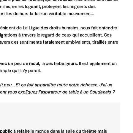
amilles, en les logeant, protègent les migrants des
familles de hors-la-loi : un véritable mouvement…
résident de La Ligue des droits humains, nous fait entendre
Par numéro
migrations à travers le regard de ceux qui accueillent. Ces
5€*
avers des sentiments fatalement ambivalents, tiraillés entre
vec un peu de recul, à ces hébergeurs. Il est également un
Les mots de passe ne corre
*Prix indicatif, frais de port inclus
mple qu’il n’y parait.
 peu… Et ça fait apparaître toute notre richesse. J’ai un
INSCRIPTION
ent vous expliquez l’aspirateur de table à un Soudanais ?
*champs obligatoires
que)
 public à refaire le monde dans la salle du théâtre mais