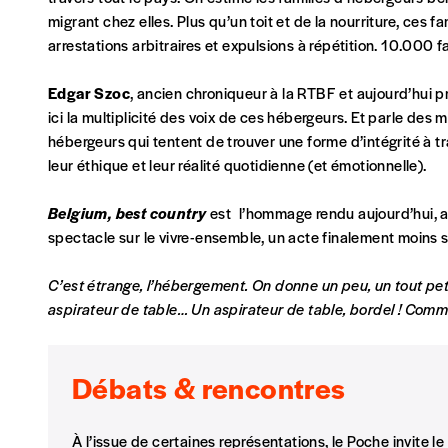
NOS FORMULES
migrant chez elles. Plus qu’un toit et de la nourriture, ces f
arrestations arbitraires et expulsions à répétition. 10.000 
Edgar Szoc
, ancien chroniqueur à la RTBF et aujourd’hui p
Abonnement
ici la multiplicité des voix de ces hébergeurs. Et parle des 
hébergeurs qui tentent de trouver une forme d’intégrité à tr
1 an = 5 numéros
20€*
/an
leur éthique et leur réalité quotidienne (et émotionnelle).
Belgium, best country
est l’hommage rendu aujourd’hui, a
*Prix indicatif, frais de port inclus
spectacle sur le vivre-ensemble, un acte finalement moins si
C’est étrange, l’hébergement. On donne un peu, un tout petit
Je m'abonne à l'Imag
aspirateur de table… Un aspirateur de table, bordel ! Comm
Format papier (livraison uniquement en Belgi
Débats & rencontres
Format numérique
À l’issue de certaines représentations, le Poche invite le