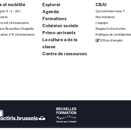
 et mobilité
Explorer
CBAI
Agenda
gne 3 - 4 - 32 |
Qui sommes-nous ?
ssens
Nos missions
Formations
E-mail
*
gne 48 | Anneessens
L’équipe
Cohésion sociale
are Bruxelles-Chapelle
Rapports d'activités
Primo-arrivants
tation n°9 | Anneessens
Politique de confidentia
La culture a de la
Offres d'emploi
classe
n°
Centre de ressources
Localité