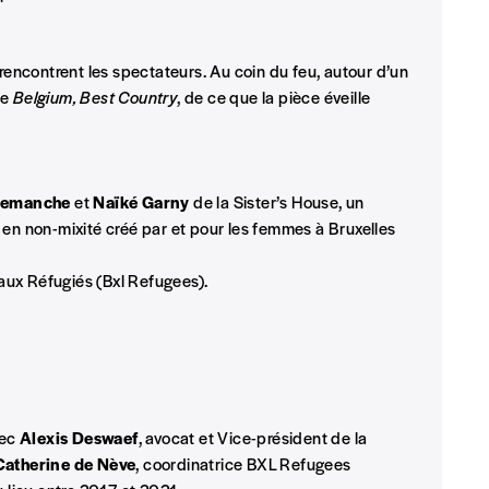
t)
 rencontrent les spectateurs. Au coin du feu, autour d’un
de
Belgium, Best Country
, de ce que la pièce éveille
Demanche
et
Naïké Garny
de la Sister’s House, un
 en non-mixité créé par et pour les femmes à Bruxelles
aux Réfugiés (Bxl Refugees).
vec
Alexis Deswaef
, avocat et Vice-président de la
atherine de Nève
, coordinatrice BXL Refugees
eux derniers numéros publiés.