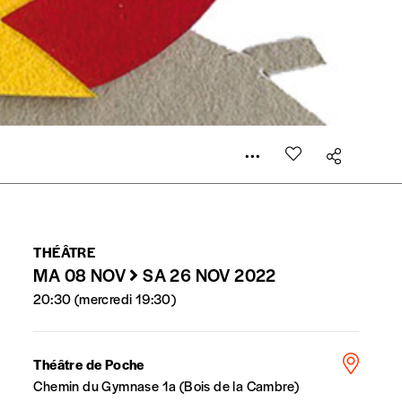
er le prix qu’il estime juste. Dans l’objectif de rendre
’estimer vous-mêmes le coût de notre publication. Cette
e de rédaction selon vos moyens et vos motivations.
la commande renseigné dans le mail de confirmation et
THÉÂTRE
MA 08 NOV
SA 26 NOV 2022
20:30 (mercredi 19:30)
t n’est pas indispensable. Il marque votre volonté de
Théâtre de Poche
Chemin du Gymnase 1a (Bois de la Cambre)