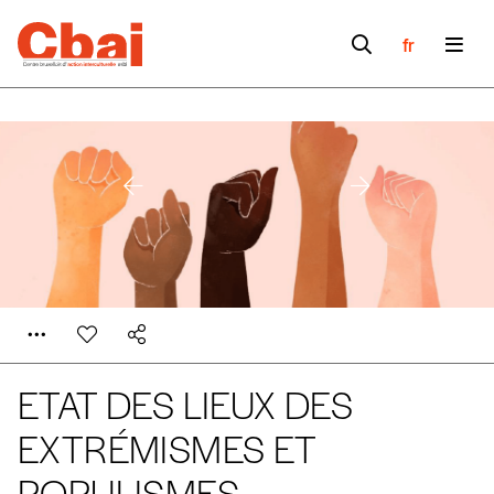
fr
Formulaire de
Se connecter
ETAT DES LIEUX DES
commande
EXTRÉMISMES ET
POPULISMES