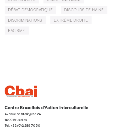
cours ou vous commandez au numéro.
DÉBAT DÉMOCRATIQUE
DISCOURS DE HAINE
Vous indiquez si vous souhaitez recevoir la
revue en format papier ou numérique.
DISCRIMINATIONS
EXTRÊME DROITE
Vous renseignez vos coordonnées.
RACISME
Vous versez le montant de votre choix sur le
compte
IBAN BE34 0010 7305
2190
avec en communication le numéro de
la commande renseigné dans le mail de
confirmation et la mention “participation
Imag”.
NB
: Vous pouvez choisir de participer
financièrement à tout moment, même après
avoir reçu plusieurs numéros. Ce paiement
n’est pas indispensable. Il marque votre
Centre Bruxellois d’Action Interculturelle
volonté de soutenir nos activités.
Avenue de Stalingrad 24
1000 Bruxelles
Tel. +32 (0)2 289 70 50