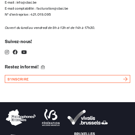
E-mail :
info@cbai.be
NOS
E-mail comptabilité :
facturation@cbai.be
N° d’entreprise : 421.019.095
FORMULES
Ouvert du lundi au vendredi de 9h à 13h et de 14h à 17h30.
Les mots de passe ne correspondent pas
Suivez-nous!
Abonnement
INSCRIPTION
1 an = 5 numéros
Restez informé!
20€*
/an
*champs obligatoires
S'INSCRIRE
*Prix indicatif, frais de port inclus
Par numéro
5€*