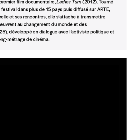
n premier film documentaire,
Ladies Turn
(2012). Tourné
INSCRIPTION
 festival dans plus de 15 pays puis diffusé sur ARTE,
*champs obligatoires
elle et ses rencontres, elle s’attache à transmettre
que)
et œuvrent au changement du monde et des
25), développé en dialogue avec l’activiste politique et
long-métrage de cinéma.
t)