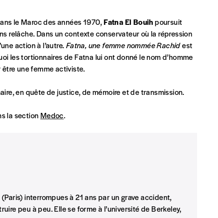
e dans le Maroc des années 1970,
Fatna El Bouih
poursuit
s relâche. Dans un contexte conservateur où la répression
 tout moment, même après avoir reçu plusieurs numéros. Ce paiemen
une action à l’autre
. Fatna, une femme nommée Rachid
est
uoi les tortionnaires de Fatna lui ont donné le nom d’homme
r être une femme activiste.
re, en quête de justice, de mémoire et de transmission.
s la section
Medoc
.
Par numéro
5€*
Les mots de passe ne corre
(Paris) interrompues à 21 ans par un grave accident,
*Prix indicatif, frais de port inclus
uire peu à peu. Elle se forme à l’université de Berkeley,