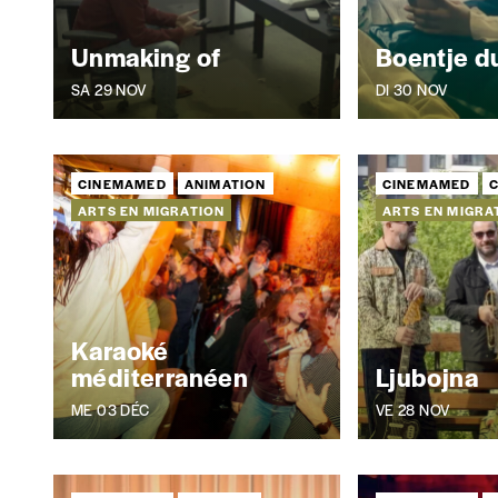
Unmaking of
Boentje d
SA 29 NOV
DI 30 NOV
CINEMAMED
ANIMATION
CINEMAMED
ARTS EN MIGRATION
ARTS EN MIGRA
Karaoké
méditerranéen
Ljubojna
ME 03 DÉC
VE 28 NOV