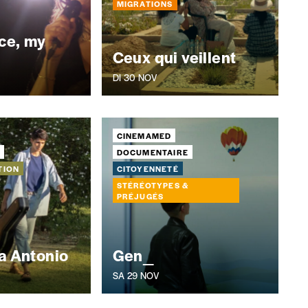
MIGRATIONS
ce, my
Ceux qui veillent
Nom
*
DI 30 NOV
TVA
CINEMAMED
E
DOCUMENTAIRE
TION
CITOYENNETÉ
E-mail
*
STÉRÉOTYPES &
PRÉJUGÉS
n°
ra Antonio
Gen_
SA 29 NOV
Localité