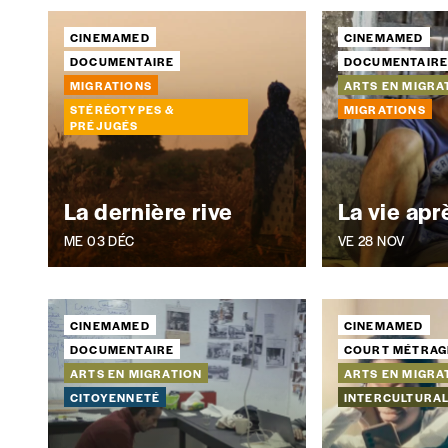
CINEMAMED
CINEMAMED
Pays
DOCUMENTAIRE
DOCUMENTAIR
MIGRATIONS
ARTS EN MIGRA
STÉRÉOTYPES &
MIGRATIONS
PRÉJUGÉS
Je souhaite recevoir une facture
La dernière rive
La vie ap
J’ai lu et j’accepte votre politique de confid
ME 03 DÉC
VE 28 NOV
Lire notre
politique de protection des données personne
Ajouter un message (facultatif)
CINEMAMED
CINEMAMED
DOCUMENTAIRE
COURT MÉTRAG
ARTS EN MIGRATION
ARTS EN MIGRA
CITOYENNETÉ
INTERCULTURAL