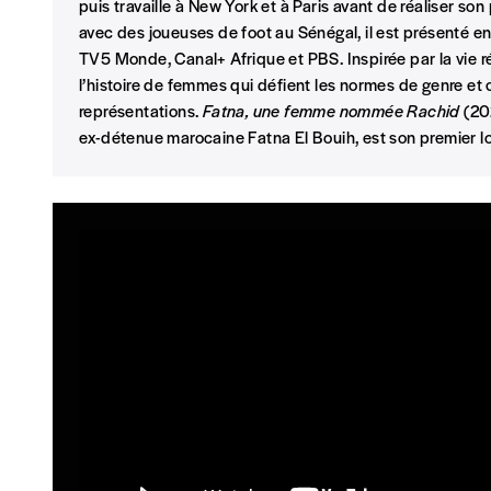
puis travaille à New York et à Paris avant de réaliser so
Je m'abonne à l'Imag
avec des joueuses de foot au Sénégal, il est présenté en
TV5 Monde, Canal+ Afrique et PBS. Inspirée par la vie ré
Format papier (livraison uniquement en Belgi
l’histoire de femmes qui défient les normes de genre 
représentations.
Fatna, une femme nommée Rachid
(20
Format numérique
ex-détenue marocaine Fatna El Bouih, est son premier 
Je commande au numéro
Édition papier (livraison en Belgique uniquemen
AJOUTER
Édition numérique