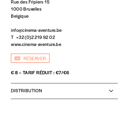
Rue des Fripiers 15
1000 Bruxelles
Belgique
t n’est pas indispensable. Il marque votre volonté de
info@cinema-aventure.be
T
+32 (0)2 219 92 02
www.cinema-aventure.be
RÉSERVER
€ 8 – TARIF RÉDUIT : €7/€6
DISTRIBUTION
Réalisation et scénario :
Hélène Harder
Photographie :
Sarah Blum
Musique :
Charlotte Maison
spondent pas
Montage :
Laurence Manheimer
Protagoniste :
Fatna El Bouih