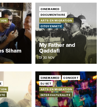
CINEMAMED
E
DOCUMENTAIRE
TION
ARTS EN MIGRATION
CITOYENNETÉ
My Father and
rès Siham
Qaddafi
entialité
*
DI 30 NOV
lles (RGPD)
CINEMAMED
CONCERT
E
DJ SET
TION
ARTS EN MIGRATION
ITÉ
INTERCULTURALITÉ