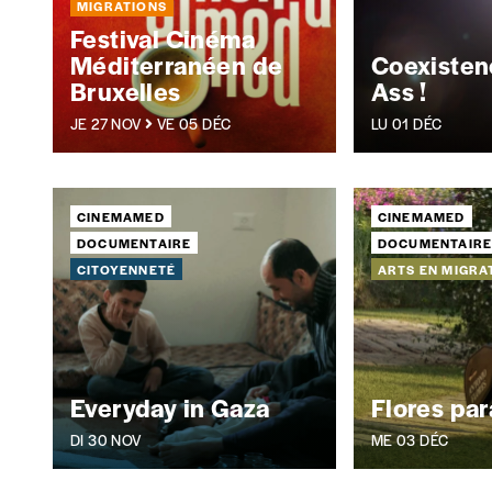
MIGRATIONS
Vos coordonnées
Festival Cinéma
Méditerranéen de
Coexisten
Bruxelles
Ass !
Prénom
*
JE 27 NOV
VE 05 DÉC
LU 01 DÉC
Organisation
CINEMAMED
CINEMAMED
DOCUMENTAIRE
DOCUMENTAIR
CITOYENNETÉ
ARTS EN MIGRA
Téléphone
Rue
Everyday in Gaza
Flores pa
DI 30 NOV
ME 03 DÉC
Code postal