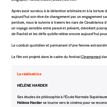
la mention “participation Imag”.
Après avoir survécu à la détention arbitraire et à la tortur
aujourd’hui son rêve de changement par un engagement san
NB
: Vous pouvez choisir de participer financièrement à
perdure, nous la suivons à travers les rues de Casablanca d’
soutenir nos activités.
un voyage sensible entre passé et présent, dévoilant pourq
de Rachid et les défis qu’elle relève encore aujourd’hui pou
NOS FORMULES
Le combat quotidien et permanent d’une femme extraordinai
Le film est projeté dans le cadre du festival
Cinemamed
dan
Abonnement
La réalisatrice
1 an = 5 numéros
20€*
/an
HÉLÈNE HARDER
Ses études de philosophie à l’École Normale Supérieure 
*Prix indicatif, frais de port inclus
Hélène Harder
se tourne vers le cinéma pour se reconstr