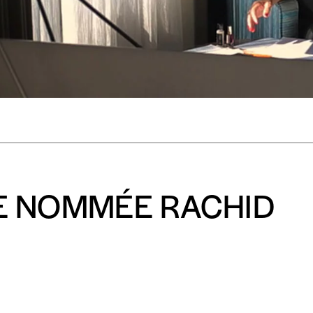
mmande
Créer un
s est proposé à
PRIX LIBRE
.
r d’un bien ou d’un service, qui peut être une manière pour lui de pay
 notre attachement aux valeurs de solidarité, nous vous proposons d
E NOMMÉE RACHID
rix indicatif. De cette manière, vous soutenez le travail de l’équip
ous commandez au numéro.
format papier ou numérique.
BAN BE34 0010 7305 2190
avec en communication le numéro de 