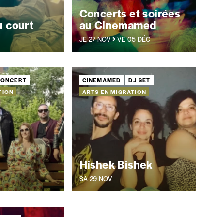
Concerts et soirées
u court
au Cinemamed
JE 27 NOV
VE 05 DÉC
CONCERT
CINEMAMED
DJ SET
TION
ARTS EN MIGRATION
Hishek Bishek
SA 29 NOV