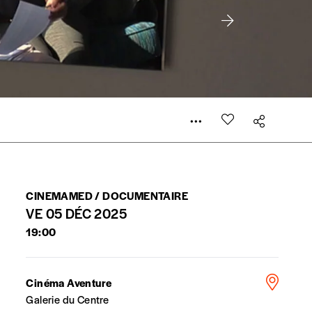
 compte
er le prix qu’il estime juste. Dans l’objectif de rendre
’estimer vous-mêmes le coût de notre publication. Cette
CINEMAMED / DOCUMENTAIRE
e de rédaction selon vos moyens et vos motivations.
VE 05 DÉC 2025
19:00
Cinéma Aventure
Galerie du Centre
la commande renseigné dans le mail de confirmation et