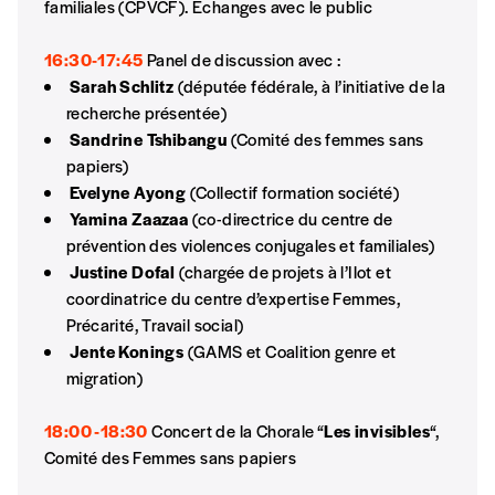
familiales (CPVCF). Échanges avec le public
NB
: Vous pouvez choisir de participer
financièrement à tout moment, même après
16:30-17:45
Panel de discussion avec :
avoir reçu plusieurs numéros. Ce paiement
Sarah Schlitz
(députée fédérale, à l’initiative de la
n’est pas indispensable. Il marque votre
recherche présentée)
volonté de soutenir nos activités.
Sandrine Tshibangu
(Comité des femmes sans
papiers)
NOS
Evelyne Ayong
(Collectif formation société)
Yamina Zaazaa
(co-directrice du centre de
FORMULES
prévention des violences conjugales et familiales)
Justine Dofal
(chargée de projets à l’Ilot et
coordinatrice du centre d’expertise Femmes,
Les mots de passe ne correspondent pas
Précarité, Travail social)
Jente Konings
(GAMS et Coalition genre et
Abonnement
migration)
INSCRIPTION
1 an = 5 numéros
20€*
/an
*champs obligatoires
18:00 -18:30
Concert de la Chorale “
Les invisibles
“,
Comité des Femmes sans papiers
*Prix indicatif, frais de port inclus