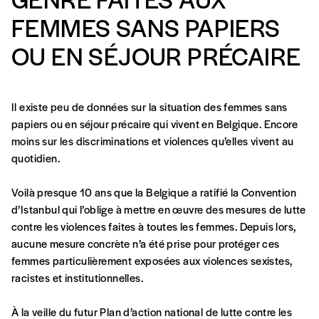
FEMMES SANS PAPIERS
Formulaire de
Se connecter
OU EN SÉJOUR PRÉCAIRE
commande
Il existe peu de données sur la situation des femmes sans
A partir de 2021,
Imag, le magazine de
papiers ou en séjour précaire qui vivent en Belgique. Encore
l’interculturel,
vous est proposé à
PRIX LIBRE
.
moins sur les discriminations et violences qu’elles vivent au
Le prix libre est un mode de fixation du prix
quotidien.
par l’acheteur d’un bien ou d’un service, qui
peut être une manière pour lui de payer le prix
Voilà presque 10 ans que la Belgique a ratifié la Convention
CONNEXION
qu’il estime juste. Dans l’objectif de rendre nos
d’Istanbul qui l’oblige à mettre en œuvre des mesures de lutte
activités et publications accessibles, et
Mot de passe oublié?
contre les violences faites à toutes les femmes. Depuis lors,
d’affirmer notre attachement aux valeurs de
aucune mesure concrète n’a été prise pour protéger ces
solidarité, nous vous proposons d’estimer
femmes particulièrement exposées aux violences sexistes,
vous-mêmes le coût de notre publication.
racistes et institutionnelles.
Cette valeur peut donc être inférieure, égale
Créer un
ou supérieure au prix indicatif. De cette
À la veille du futur Plan d’action national de lutte contre les