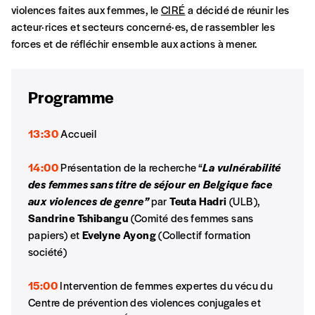
manière, vous soutenez le travail de l’équipe
violences faites aux femmes, le
CIRÉ
a décidé de réunir les
compte
de rédaction selon vos moyens et vos
acteur·rices et secteurs concerné·es, de rassembler les
motivations.
forces et de réfléchir ensemble aux actions à mener.
En pratique
Programme
Vous vous abonnez pour l’année civile en
cours ou vous commandez au numéro.
13:30
Accueil
Vous indiquez si vous souhaitez recevoir la
revue en format papier ou numérique.
14:00
Présentation de la recherche “
La vulnérabilité
Vous renseignez vos coordonnées.
des femmes sans titre de séjour en Belgique face
Vous versez le montant de votre choix sur le
aux violences de genre”
par
Teuta
Hadri
(ULB),
compte
IBAN BE34 0010 7305
Sandrine Tshibangu
(Comité des femmes sans
2190
avec en communication le numéro de
papiers) et
Evelyne Ayong
(Collectif formation
la commande renseigné dans le mail de
société)
confirmation et la mention “participation
Imag”.
15:00
Intervention de femmes expertes du vécu du
Centre de prévention des violences conjugales et