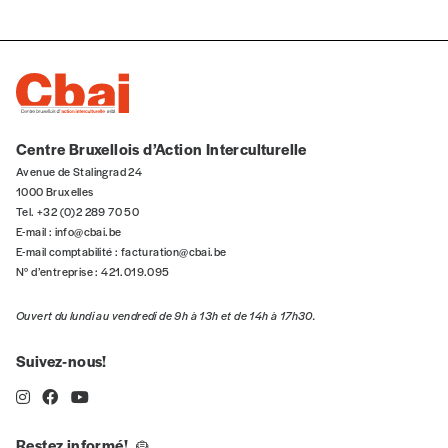
Offre découverte
Vous souhaitez découvrir
Imag
? Nous vous
offrons les deux derniers numéros publiés.
Je souhaite bénéficier de l’offre
découverte
Centre Bruxellois d’Action Interculturelle
Avenue de Stalingrad 24
1000 Bruxelles
Tel. +32 (0)2 289 70 50
Cadeau
E-mail :
info@cbai.be
E-mail comptabilité :
facturation@cbai.be
Faites découvrir l'
Imag
à un·e ami·e et offrez-
N° d’entreprise : 421.019.095
lui un abonnement ou numéro au choix.
Ouvert du lundi au vendredi de 9h à 13h et de 14h à 17h30.
J’offre un abonnement (5
numéros)
Suivez-nous!
J’offre le(s) numéro(s)
Restez informé!