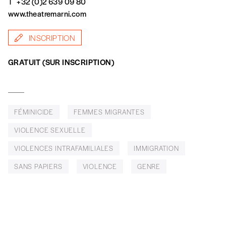
T
+32 (0)2 639 09 80
Édition papier (livraison en Belgique
www.theatremarni.com
uniquement)
INSCRIPTION
Quantité
GRATUIT (SUR INSCRIPTION)
FÉMINICIDE
FEMMES MIGRANTES
AJOUTER
VIOLENCE SEXUELLE
Édition numérique
VIOLENCES INTRAFAMILIALES
IMMIGRATION
SANS PAPIERS
VIOLENCE
GENRE
AJOUTER