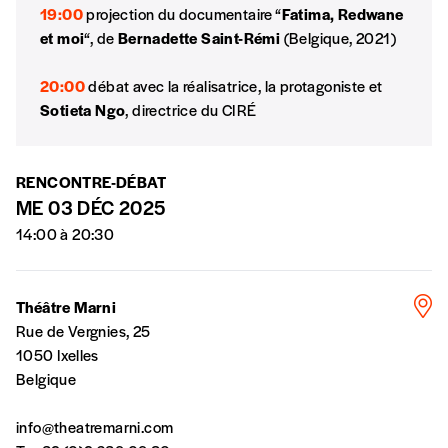
19:00
projection du documentaire “
Fatima, Redwane
et moi
“, de
Bernadette Saint-Rémi
(Belgique, 2021)
Par numéro
20:00
débat avec la réalisatrice, la protagoniste et
5€*
Sotieta Ngo
, directrice du CIRÉ
*Prix indicatif, frais de port inclus
RENCONTRE-DÉBAT
ME 03 DÉC 2025
Je m'abonne à l'Imag
14:00 à 20:30
Format papier (livraison uniquement
en Belgique)
Théâtre Marni
Rue de Vergnies, 25
Format numérique
1050 Ixelles
Belgique
Je commande au numéro
info@theatremarni.com