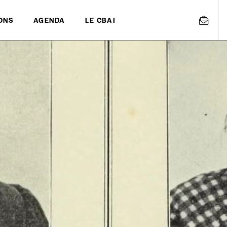
ONS
AGENDA
LE CBAI
mmande
Créer un
s est proposé à
PRIX LIBRE
.