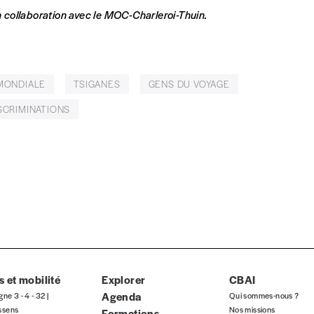
t)
 collaboration avec le MOC-Charleroi-Thuin.
MONDIALE
TSIGANES
GENS DU VOYAGE
SCRIMINATIONS
eux derniers numéros publiés.
 et mobilité
Explorer
CBAI
Agenda
gne 3 - 4 - 32 |
Qui sommes-nous ?
ssens
Nos missions
Formations