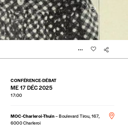
er le prix qu’il estime juste. Dans l’objectif de rendre
’estimer vous-mêmes le coût de notre publication. Cette
e de rédaction selon vos moyens et vos motivations.
la commande renseigné dans le mail de confirmation et
CONFÉRENCE-DÉBAT
ME 17 DÉC 2025
t n’est pas indispensable. Il marque votre volonté de
17:00
MOC-Charleroi-Thuin
– Boulevard Tirou, 167,
6000 Charleroi