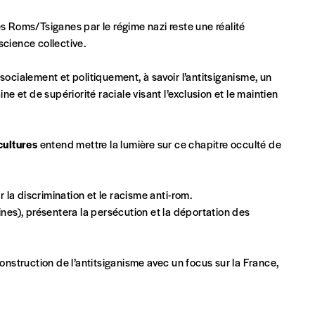
 Roms/Tsiganes par le régime nazi reste une réalité
science collective.
Par numéro
5€*
socialement et politiquement, à savoir l’antitsiganisme, un
 et de supériorité raciale visant l’exclusion et le maintien
Les mots de passe ne corre
*Prix indicatif, frais de port inclus
ultures
entend mettre la lumière sur ce chapitre occulté de
INSCRIPTION
*champs obligatoires
la discrimination et le racisme anti-rom.
que)
ines), présentera la persécution et la déportation des
struction de l’antitsiganisme avec un focus sur la France,