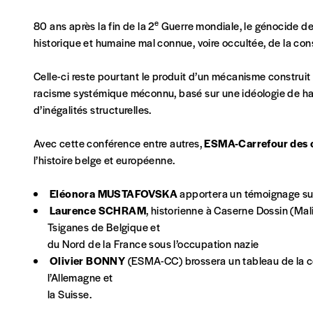
e
80 ans après la fin de la 2
Guerre mondiale, le génocide des
historique et humaine mal connue, voire occultée, de la con
Abonnement
1 an = 5 numéros
Celle-ci reste pourtant le produit d’un mécanisme construit 
20€*
/an
racisme systémique méconnu, basé sur une idéologie de haine
d’inégalités structurelles.
*Prix indicatif, frais de port inclus
Avec cette conférence entre autres,
ESMA-Carrefour des c
l’histoire belge et européenne.
Je m'abonne à l'Imag
Eléonora MUSTAFOVSKA
apportera un témoignage sur 
Format papier (livraison uniquement en Belgi
Laurence SCHRAM
, historienne à Caserne Dossin (Mal
Tsiganes de Belgique et
Format numérique
du Nord de la France sous l’occupation nazie
Olivier BONNY
(ESMA-CC) brossera un tableau de la con
Je commande au numéro
l’Allemagne et
la Suisse.