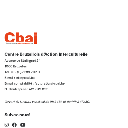
Quantité
Centre Bruxellois d’Action Interculturelle
AJOUTER
Avenue de Stalingrad 24
1000 Bruxelles
Édition numérique
Tel. +32 (0)2 289 70 50
E-mail :
info@cbai.be
E-mail comptabilité :
facturation@cbai.be
N° d’entreprise : 421.019.095
Ouvert du lundi au vendredi de 9h à 13h et de 14h à 17h30.
AJOUTER
Suivez-nous!
Offre découverte