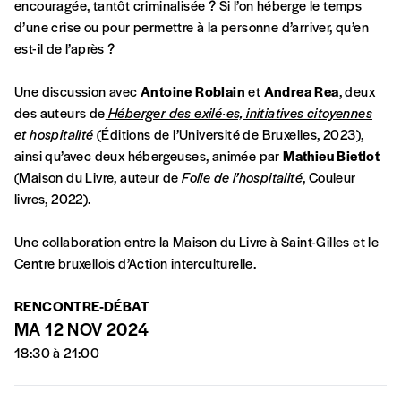
compte
encouragée, tantôt criminalisée ? Si l’on héberge le temps
motivations.
d’une crise ou pour permettre à la personne d’arriver, qu’en
est-il de l’après ?
En pratique
Une discussion avec
Antoine Roblain
et
Andrea Rea
, deux
Vous vous abonnez pour l’année civile en
des auteurs de
Héberger des exilé·es, initiatives citoyennes
cours ou vous commandez au numéro.
et hospitalité
(Éditions de l’Université de Bruxelles, 2023),
Vous indiquez si vous souhaitez recevoir la
ainsi qu’avec deux hébergeuses, animée par
Mathieu Bietlot
revue en format papier ou numérique.
(Maison du Livre, auteur de
Folie de l’hospitalité
, Couleur
Vous renseignez vos coordonnées.
livres, 2022).
Vous versez le montant de votre choix sur le
compte
IBAN BE34 0010 7305
Une collaboration entre la Maison du Livre à Saint-Gilles et le
2190
avec en communication le numéro de
Centre bruxellois d’Action interculturelle.
la commande renseigné dans le mail de
confirmation et la mention “participation
RENCONTRE-DÉBAT
Imag”.
MA 12 NOV 2024
18:30 à 21:00
NB
: Vous pouvez choisir de participer
financièrement à tout moment, même après