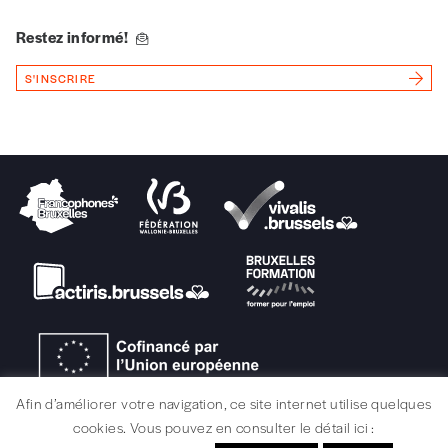
Vous souhaitez découvrir
Imag
? Nous vous
offrons les deux derniers numéros publiés.
Restez informé!
Je souhaite bénéficier de l’offre
S'INSCRIRE
découverte
Cadeau
Faites découvrir l'
Imag
à un·e ami·e et offrez-
lui un abonnement ou numéro au choix.
J’offre un abonnement (5
numéros)
J’offre le(s) numéro(s)
Afin d’améliorer votre navigation, ce site internet utilise quelques
cookies. Vous pouvez en consulter le détail ici :
Vos coordonnées