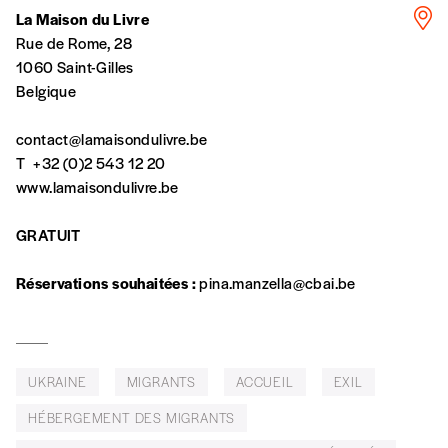
avoir reçu plusieurs numéros. Ce paiement
La Maison du Livre
n’est pas indispensable. Il marque votre
Rue de Rome, 28
volonté de soutenir nos activités.
1060 Saint-Gilles
Belgique
NOS
contact@lamaisondulivre.be
T
+32 (0)2 543 12 20
FORMULES
www.lamaisondulivre.be
GRATUIT
Les mots de passe ne correspondent pas
Réservations souhaitées :
pina.manzella@cbai.be
Abonnement
INSCRIPTION
1 an = 5 numéros
20€*
/an
*champs obligatoires
UKRAINE
MIGRANTS
ACCUEIL
EXIL
*Prix indicatif, frais de port inclus
HÉBERGEMENT DES MIGRANTS