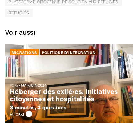
PLATEFORME CITOYENNE DE SOUTIEN AUX RÉFUGIÉS
Par numéro
RÉFUGIÉS
5€*
Voir aussi
*Prix indicatif, frais de port inclus
MIGRATIONS
POLITIQUE D’INTÉGRATION
Je m'abonne à l'Imag
Format papier (livraison uniquement
en Belgique)
#372
- MAI/JUIN 2024
Héberger des exilé·es. Initiatives
Format numérique
citoyennes et hospitalités
3 minutes, 3 questions
Je commande au numéro
AU CBAI
Édition papier (livraison en Belgique
uniquement)