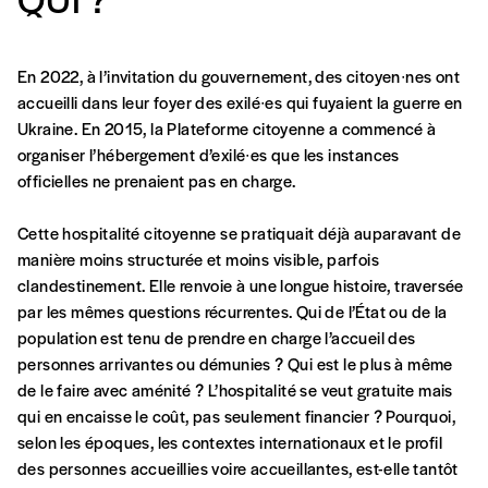
Formulaire de
Se connecter
commande
En 2022, à l’invitation du gouvernement, des citoyen∙nes ont
accueilli dans leur foyer des exilé∙es qui fuyaient la guerre en
Ukraine. En 2015, la Plateforme citoyenne a commencé à
A partir de 2021,
Imag, le magazine de
organiser l’hébergement d’exilé∙es que les instances
l’interculturel,
vous est proposé à
PRIX LIBRE
.
officielles ne prenaient pas en charge.
Le prix libre est un mode de fixation du prix
par l’acheteur d’un bien ou d’un service, qui
Cette hospitalité citoyenne se pratiquait déjà auparavant de
peut être une manière pour lui de payer le prix
CONNEXION
manière moins structurée et moins visible, parfois
qu’il estime juste. Dans l’objectif de rendre nos
clandestinement. Elle renvoie à une longue histoire, traversée
activités et publications accessibles, et
Mot de passe oublié?
par les mêmes questions récurrentes. Qui de l’État ou de la
d’affirmer notre attachement aux valeurs de
population est tenu de prendre en charge l’accueil des
solidarité, nous vous proposons d’estimer
personnes arrivantes ou démunies ? Qui est le plus à même
vous-mêmes le coût de notre publication.
de le faire avec aménité ? L’hospitalité se veut gratuite mais
Cette valeur peut donc être inférieure, égale
qui en encaisse le coût, pas seulement financier ? Pourquoi,
Créer un
ou supérieure au prix indicatif. De cette
selon les époques, les contextes internationaux et le profil
manière, vous soutenez le travail de l’équipe
des personnes accueillies voire accueillantes, est-elle tantôt
de rédaction selon vos moyens et vos