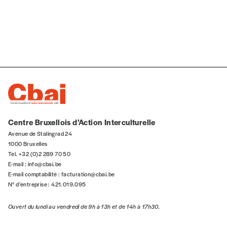
NOS
FORMULES
Les mots de passe ne correspondent pas
Abonnement
INSCRIPTION
1 an = 5 numéros
Centre Bruxellois d’Action Interculturelle
20€*
/an
*champs obligatoires
Avenue de Stalingrad 24
1000 Bruxelles
Tel. +32 (0)2 289 70 50
*Prix indicatif, frais de port inclus
E-mail :
info@cbai.be
E-mail comptabilité :
facturation@cbai.be
N° d’entreprise : 421.019.095
Par numéro
Ouvert du lundi au vendredi de 9h à 13h et de 14h à 17h30.
5€*