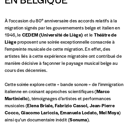
A partir de 2021,
Imag, le magazine de
e
À l’occasion du 80
anniversaire des accords relatifs à la
l’interculturel,
vous est proposé à
PRIX LIBRE
.
migration signés par les gouvernements belge et italien en
Le prix libre est un mode de fixation du prix
1946, le
CEDEM (Université de Liège)
et le
Théâtre de
par l’acheteur d’un bien ou d’un service, qui
Liège
proposent une soirée exceptionnelle consacrée à
peut être une manière pour lui de payer le prix
CONNEXION
l’empreinte musicale de cette migration. En effet, des
qu’il estime juste. Dans l’objectif de rendre nos
artistes liés à cette expérience migratoire ont contribué de
activités et publications accessibles, et
Mot de passe oublié?
manière décisive à façonner le paysage musical belge au
d’affirmer notre attachement aux valeurs de
cours des décennies.
solidarité, nous vous proposons d’estimer
vous-mêmes le coût de notre publication.
Cette soirée explore cette « bande sonore » de l’immigration
Cette valeur peut donc être inférieure, égale
Créer un
italienne en croisant approches scientifiques (
Marco
ou supérieure au prix indicatif. De cette
Martiniello
), témoignages d’artistes et performances
manière, vous soutenez le travail de l’équipe
compte
musicales (
Elena Briale,
Fabrizio Cassol,
Jean-Pierre
de rédaction selon vos moyens et vos
Cocco, Giacomo Lariccia, Emanuela Lodato, Mel Moya
)
motivations.
ainsi qu’un documentaire inédit (
Sonuma
).
En pratique