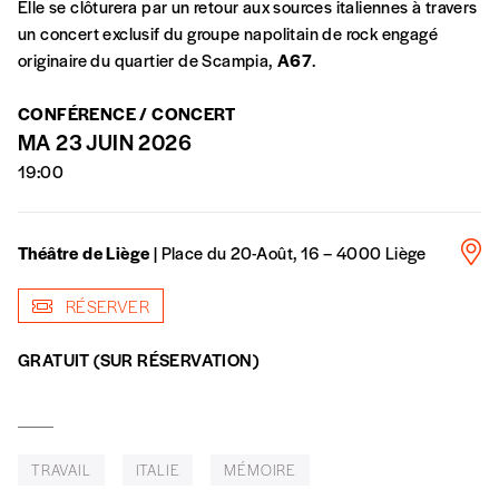
Elle se clôturera par un retour aux sources italiennes à travers
Vous vous abonnez pour l’année civile en
un concert exclusif du groupe napolitain de rock engagé
cours ou vous commandez au numéro.
originaire du quartier de Scampia,
A67
.
Vous indiquez si vous souhaitez recevoir la
revue en format papier ou numérique.
CONFÉRENCE / CONCERT
Vous renseignez vos coordonnées.
MA 23 JUIN 2026
Vous versez le montant de votre choix sur le
19:00
compte
IBAN BE34 0010 7305
2190
avec en communication le numéro de
la commande renseigné dans le mail de
Théâtre de Liège
| Place du 20-Août, 16 – 4000 Liège
confirmation et la mention “participation
Imag”.
RÉSERVER
GRATUIT (SUR RÉSERVATION)
NB
: Vous pouvez choisir de participer
financièrement à tout moment, même après
avoir reçu plusieurs numéros. Ce paiement
n’est pas indispensable. Il marque votre
TRAVAIL
ITALIE
MÉMOIRE
volonté de soutenir nos activités.