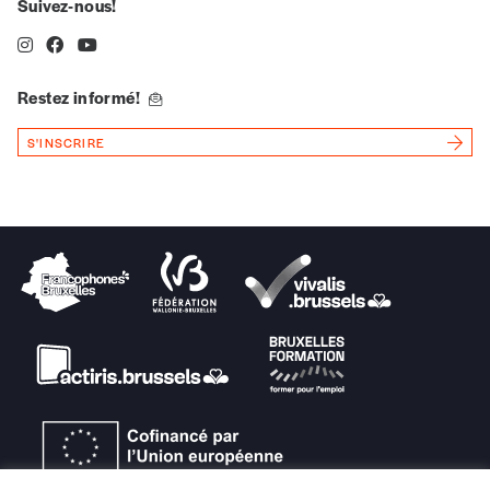
Suivez-nous!
*Prix indicatif, frais de port inclus
Restez informé!
Je m'abonne à l'Imag
S'INSCRIRE
Format papier (livraison uniquement
en Belgique)
Format numérique
Je commande au numéro
Édition papier (livraison en Belgique
uniquement)
Quantité