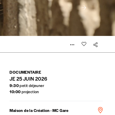
 compte
er le prix qu’il estime juste. Dans l’objectif de rendre
’estimer vous-mêmes le coût de notre publication. Cette
e de rédaction selon vos moyens et vos motivations.
DOCUMENTAIRE
la commande renseigné dans le mail de confirmation et
JE 25 JUIN 2026
9:30
petit déjeuner
10:00
projection
t n’est pas indispensable. Il marque votre volonté de
Maison de la Création - MC Gare