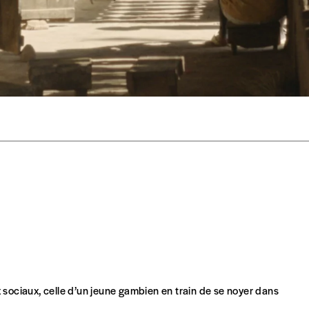
Créer un
s est proposé à
PRIX LIBRE
.
r d’un bien ou d’un service, qui peut être une manière pour lui de pay
 notre attachement aux valeurs de solidarité, nous vous proposons d
rix indicatif. De cette manière, vous soutenez le travail de l’équip
ous commandez au numéro.
format papier ou numérique.
BAN BE34 0010 7305 2190
avec en communication le numéro de 
 tout moment, même après avoir reçu plusieurs numéros. Ce paiemen
x sociaux, celle d’un jeune gambien en train de se noyer dans