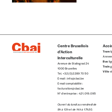
Organisation
Téléphone
Rue
Centre Bruxellois
Accès
d’Action
Tram
li
Annee
Interculturelle
Bus
li
Avenue de Stalingrad 24
Code postal
Train
g
1000 Bruxelles
Villo
s
Tel. +32 (0)2 289 70 50
E-mail :
info@cbai.be
E-mail comptabilité :
Pays
facturation@cbai.be
N° d’entreprise : 421.019.095
Ouvert du lundi au vendredi de
9h à 13h et de 14h à 17h30.