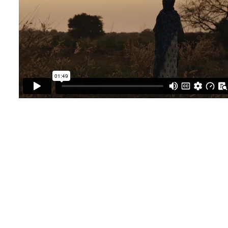
Montage :
Marc Recchia
Production :
Dérives
,
Michigan Films
,
Wallonie
Image Production
,
Sténopé
,
Les Films D’Ici,
Quantité
Shelter Prod