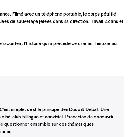
stance. Filmé avec un téléphone portable, le corps pétrifié
uées de sauvetage jetées dans sa direction. Il avait 22 ans et
Par numéro
e racontent l’histoire qui a précédé ce drame, l’histoire au
5€*
Les mots de passe ne corre
*Prix indicatif, frais de port inclus
INSCRIPTION
*champs obligatoires
C’est simple: c’est le principe des Docu & Débat. Une
que)
 ciné-club bilingue et convivial. L’occasion de découvrir
 se questionner ensemble sur des thématiques
ntime.