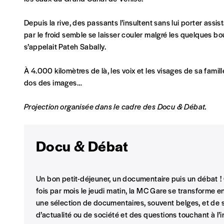
NOS FORMULES
Depuis la rive, des passants l’insultent sans lui porter assi
par le froid semble se laisser couler malgré les quelques bo
s’appelait Pateh Sabally.
Abonnement
À 4.000 kilomètres de là, les voix et les visages de sa famill
1 an = 5 numéros
dos des images…
20€*
/an
Projection organisée dans le cadre des Docu & Débat.
*Prix indicatif, frais de port inclus
Docu & Débat
Je m'abonne à l'Imag
Un bon petit-déjeuner, un documentaire puis un débat ! 
Format papier (livraison uniquement en Belgi
fois par mois le jeudi matin, la MC Gare se transforme en
Format numérique
une sélection de documentaires, souvent belges, et de
d’actualité ou de société et des questions touchant à l’i