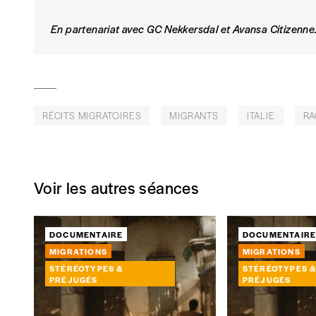
Je commande au numéro
En partenariat avec GC Nekkersdal et Avansa Citizenne
Édition papier (livraison en Belgique uniquemen
RÉCITS MIGRATOIRES
MIGRANTS
ITALIE
RA
AJOUTER
Édition numérique
Voir les autres séances
DOCUMENTAIRE
DOCUMENTAIR
AJOUTER
MIGRATIONS
MIGRATIONS
STÉRÉOTYPES &
STÉRÉOTYPES 
PRÉJUGÉS
PRÉJUGÉS
Offre découverte