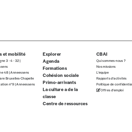
TVA
E-mail
*
n°
 et mobilité
Explorer
CBAI
Agenda
gne 3 - 4 - 32 |
Qui sommes-nous ?
ssens
Nos missions
Formations
gne 48 | Anneessens
L’équipe
Cohésion sociale
Localité
are Bruxelles-Chapelle
Rapports d'activités
Primo-arrivants
tation n°9 | Anneessens
Politique de confidentia
La culture a de la
Offres d'emploi
classe
Centre de ressources