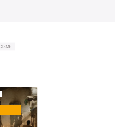
.
t)
CISME
E
&