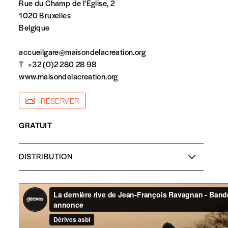
Rue du Champ de l'Eglise, 2
1020 Bruxelles
Belgique
accueilgare@maisondelacreation.org
T
+32 (0)2 280 28 98
www.maisondelacreation.org
RÉSERVER
spondent pas
GRATUIT
DISTRIBUTION
Réalisation et scénario :
Jean-François Ravagnan
Protagonistes :
Jabu Kandeh Sabally
,
Pateh Alhaji
Sabally
,
Yerro Sabally
,
Ibrahima Diallo
Photographie :
Thomas Schira
Musique :
Jean Kapsa