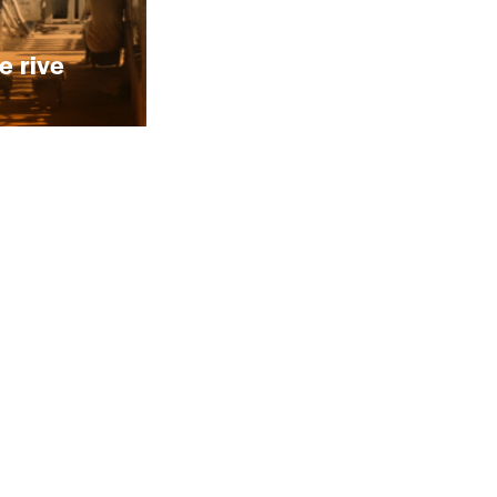
eux derniers numéros publiés.
e rive
nnement ou numéro au choix.
Nom
*