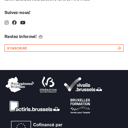
*Prix indicatif, frais de port inclus
Suivez-nous!
Je m'abonne à l'Imag
Restez informé!
Format papier (livraison uniquement
S'INSCRIRE
en Belgique)
Format numérique
Je commande au numéro
Édition papier (livraison en Belgique
uniquement)
Quantité