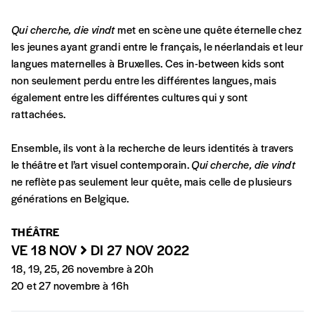
Qui cherche, die vindt
met en scène une quête éternelle chez
A partir de 2021,
Imag, le magazine de
les jeunes ayant grandi entre le français, le néerlandais et leur
l’interculturel,
vous est proposé à
PRIX LIBRE
.
langues maternelles à Bruxelles. Ces in-between kids sont
Le prix libre est un mode de fixation du prix
non seulement perdu entre les différentes langues, mais
par l’acheteur d’un bien ou d’un service, qui
également entre les différentes cultures qui y sont
peut être une manière pour lui de payer le prix
CONNEXION
rattachées.
qu’il estime juste. Dans l’objectif de rendre nos
activités et publications accessibles, et
Mot de passe oublié?
Ensemble, ils vont à la recherche de leurs identités à travers
d’affirmer notre attachement aux valeurs de
le théâtre et l’art visuel contemporain.
Qui cherche, die vindt
solidarité, nous vous proposons d’estimer
ne reflète pas seulement leur quête, mais celle de plusieurs
vous-mêmes le coût de notre publication.
générations en Belgique.
Cette valeur peut donc être inférieure, égale
Créer un
ou supérieure au prix indicatif. De cette
THÉÂTRE
manière, vous soutenez le travail de l’équipe
compte
VE 18 NOV
DI 27 NOV 2022
de rédaction selon vos moyens et vos
18, 19, 25, 26 novembre à 20h
motivations.
20 et 27 novembre à 16h
En pratique