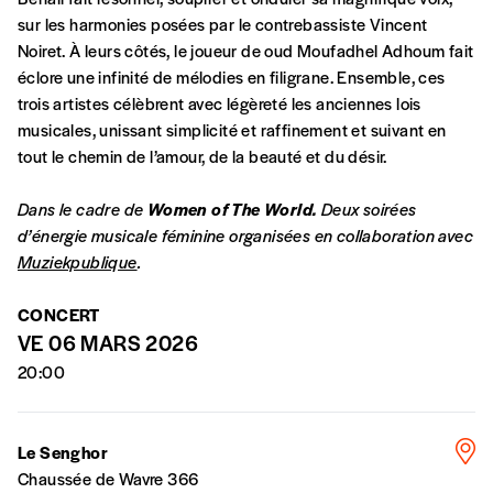
compte
motivations.
sur les harmonies posées par le contrebassiste Vincent
Noiret. À leurs côtés, le joueur de oud Moufadhel Adhoum fait
éclore une infinité de mélodies en filigrane. Ensemble, ces
En pratique
trois artistes célèbrent avec légèreté les anciennes lois
Vous vous abonnez pour l’année civile en
musicales, unissant simplicité et raffinement et suivant en
cours ou vous commandez au numéro.
tout le chemin de l’amour, de la beauté et du désir.
Vous indiquez si vous souhaitez recevoir la
revue en format papier ou numérique.
Dans le cadre de
Women of The World.
Deux soirées
Vous renseignez vos coordonnées.
d’énergie musicale féminine organisées en collaboration avec
Vous versez le montant de votre choix sur le
Muziekpublique
.
compte
IBAN BE34 0010 7305
2190
avec en communication le numéro de
CONCERT
la commande renseigné dans le mail de
VE 06 MARS 2026
confirmation et la mention “participation
20:00
Imag”.
Le Senghor
NB
: Vous pouvez choisir de participer
Chaussée de Wavre 366
financièrement à tout moment, même après