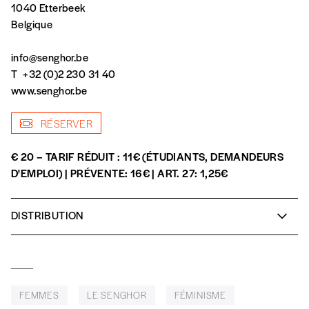
1040 Etterbeek
avoir reçu plusieurs numéros. Ce paiement
Belgique
n’est pas indispensable. Il marque votre
volonté de soutenir nos activités.
info@senghor.be
T
+32 (0)2 230 31 40
NOS
www.senghor.be
FORMULES
RÉSERVER
€ 20 – TARIF RÉDUIT : 11€ (ÉTUDIANTS, DEMANDEURS
Les mots de passe ne correspondent pas
D'EMPLOI) | PRÉVENTE: 16€ | ART. 27: 1,25€
Abonnement
INSCRIPTION
DISTRIBUTION
1 an = 5 numéros
20€*
/an
*champs obligatoires
Ghalia Benali
chant, composition
Moufadhel Adhoum
oud
Vincent Noiret
contrebasse
*Prix indicatif, frais de port inclus
FEMMES
LE SENGHOR
FÉMINISME