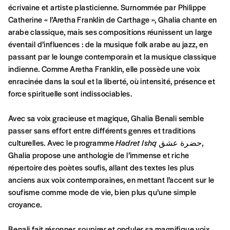
Formulaire de
écrivaine et artiste plasticienne. Surnommée par Philippe
Se connecter
Catherine « l’Aretha Franklin de Carthage », Ghalia chante en
commande
arabe classique, mais ses compositions réunissent un large
éventail d’influences : de la musique folk arabe au jazz, en
passant par le lounge contemporain et la musique classique
A partir de 2021,
Imag, le magazine de
indienne. Comme Aretha Franklin, elle possède une voix
l’interculturel,
vous est proposé à
PRIX LIBRE
.
enracinée dans la soul et la liberté, où intensité, présence et
Le prix libre est un mode de fixation du prix
force spirituelle sont indissociables.
par l’acheteur d’un bien ou d’un service, qui
peut être une manière pour lui de payer le prix
Avec sa voix gracieuse et magique, Ghalia Benali semble
CONNEXION
qu’il estime juste. Dans l’objectif de rendre nos
passer sans effort entre différents genres et traditions
activités et publications accessibles, et
Mot de passe oublié?
culturelles. Avec le programme
Hadret Ishq
حضرة عشق,
d’affirmer notre attachement aux valeurs de
Ghalia propose une anthologie de l’immense et riche
solidarité, nous vous proposons d’estimer
répertoire des poètes soufis, allant des textes les plus
vous-mêmes le coût de notre publication.
anciens aux voix contemporaines, en mettant l’accent sur le
Cette valeur peut donc être inférieure, égale
soufisme comme mode de vie, bien plus qu’une simple
Créer un
ou supérieure au prix indicatif. De cette
croyance.
manière, vous soutenez le travail de l’équipe
de rédaction selon vos moyens et vos
Benali fait résonner, soupirer et onduler sa magnifique voix,