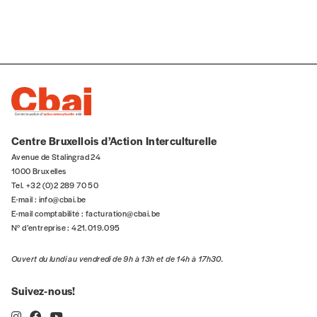
Quantité
AJOUTER
Centre Bruxellois d’Action Interculturelle
Avenue de Stalingrad 24
1000 Bruxelles
Édition numérique
Tel. +32 (0)2 289 70 50
E-mail :
info@cbai.be
E-mail comptabilité :
facturation@cbai.be
N° d’entreprise : 421.019.095
AJOUTER
Ouvert du lundi au vendredi de 9h à 13h et de 14h à 17h30.
Suivez-nous!
Offre découverte