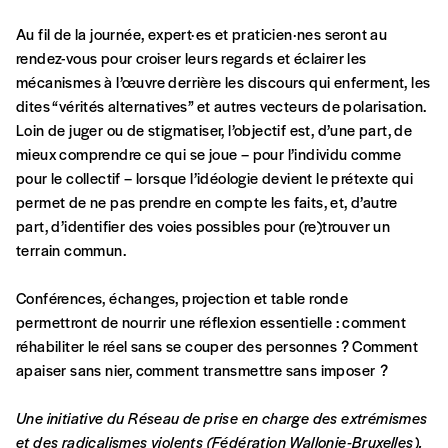
Au fil de la journée, expert·es et praticien·nes seront au
En pratique
rendez-vous pour croiser leurs regards et éclairer les
Vous vous abonnez pour l’année civile en
mécanismes à l’œuvre derrière les discours qui enferment, les
cours ou vous commandez au numéro.
dites “vérités alternatives” et autres vecteurs de polarisation.
Vous indiquez si vous souhaitez recevoir la
Loin de juger ou de stigmatiser, l’objectif est, d’une part, de
revue en format papier ou numérique.
mieux comprendre ce qui se joue – pour l’individu comme
Vous renseignez vos coordonnées.
pour le collectif – lorsque l’idéologie devient le prétexte qui
Vous versez le montant de votre choix sur le
permet de ne pas prendre en compte les faits, et, d’autre
compte
IBAN BE34 0010 7305
part, d’identifier des voies possibles pour (re)trouver un
2190
avec en communication le numéro de
terrain commun.
la commande renseigné dans le mail de
confirmation et la mention “participation
Conférences, échanges, projection et table ronde
Imag”.
permettront de nourrir une réflexion essentielle : comment
réhabiliter le réel sans se couper des personnes ? Comment
apaiser sans nier, comment transmettre sans imposer ?
NB
: Vous pouvez choisir de participer
financièrement à tout moment, même après
Une initiative du Réseau de prise en charge des extrémismes
avoir reçu plusieurs numéros. Ce paiement
et des radicalismes violents (Fédération Wallonie-Bruxelles).