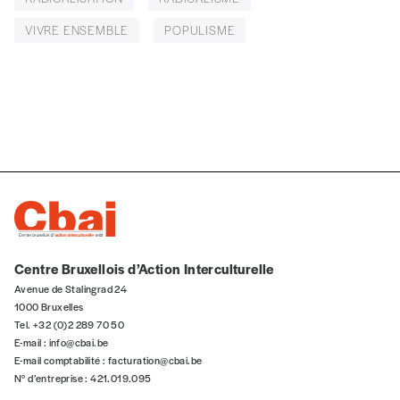
5€*
VIVRE ENSEMBLE
POPULISME
*Prix indicatif, frais de port inclus
Je m'abonne à l'Imag
Format papier (livraison uniquement
en Belgique)
Format numérique
Centre Bruxellois d’Action Interculturelle
Je commande au numéro
Avenue de Stalingrad 24
1000 Bruxelles
Tel. +32 (0)2 289 70 50
Édition papier (livraison en Belgique
E-mail :
info@cbai.be
uniquement)
E-mail comptabilité :
facturation@cbai.be
N° d’entreprise : 421.019.095