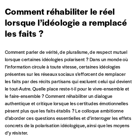
Se connecter
commande
Comment réhabiliter le réel
lorsque l’idéologie a remplacé
A partir de 2021,
Imag, le magazine de
les faits ?
l’interculturel,
vous est proposé à
PRIX LIBRE
.
Le prix libre est un mode de fixation du prix
Comment parler de vérité, de pluralisme, de respect mutuel
par l’acheteur d’un bien ou d’un service, qui
lorsque certaines idéologies polarisent ? Dans un monde où
peut être une manière pour lui de payer le prix
CONNEXION
l’information circule à toute vitesse, certaines idéologies
qu’il estime juste. Dans l’objectif de rendre nos
présentes sur les réseaux sociaux s’efforcent de remplacer
activités et publications accessibles, et
Mot de passe oublié?
les faits par des récits partisans qui excluent celui qui devient
d’affirmer notre attachement aux valeurs de
le tout-Autre. Quelle place reste-t-il pour le vivre-ensemble et
solidarité, nous vous proposons d’estimer
le faire-ensemble ? Comment réhabiliter un dialogue
vous-mêmes le coût de notre publication.
authentique et critique lorsque les certitudes émotionnelles
Cette valeur peut donc être inférieure, égale
Créer un
pèsent plus que les faits établis ? Le colloque ambitionne
ou supérieure au prix indicatif. De cette
d’aborder ces questions essentielles et d’interroger les effets
manière, vous soutenez le travail de l’équipe
compte
concrets de la polarisation idéologique, ainsi que les moyens
de rédaction selon vos moyens et vos
d’y résister.
motivations.