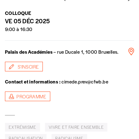
n’est pas indispensable. Il marque votre
volonté de soutenir nos activités.
COLLOQUE
VE 05 DÉC 2025
9:00 à 16:30
NOS
FORMULES
Palais des Académies
–
rue Ducale 1, 1000 Bruxelles.
Les mots de passe ne correspondent pas
S'INSCIRE
Abonnement
Contact et informations :
cimede.prev@cfwb.be
INSCRIPTION
1 an = 5 numéros
20€*
/an
*champs obligatoires
PROGRAMME
*Prix indicatif, frais de port inclus
EXTRÉMISME
VIVRE ET FAIRE ENSEMBLE
Par numéro
RADICALISATION
RADICALISME