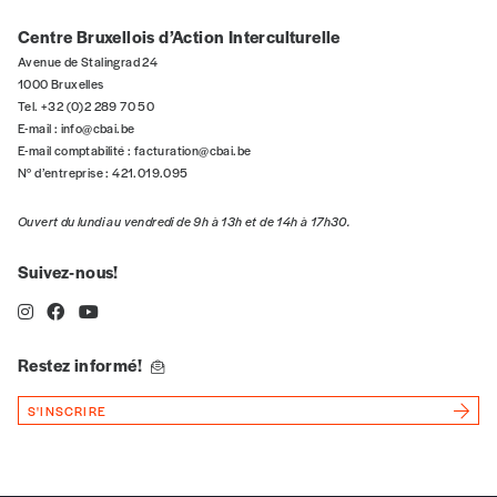
Centre Bruxellois d’Action Interculturelle
Avenue de Stalingrad 24
1000 Bruxelles
n°
Tel. +32 (0)2 289 70 50
E-mail :
info@cbai.be
E-mail comptabilité :
facturation@cbai.be
N° d’entreprise : 421.019.095
Localité
Ouvert du lundi au vendredi de 9h à 13h et de 14h à 17h30.
Suivez-nous!
Je souhaite recevoir une facture
J’ai lu et j’accepte votre politique
de confidentialité
*
Restez informé!
S'INSCRIRE
Lire notre
politique de protection des données
personnelles (RGPD)