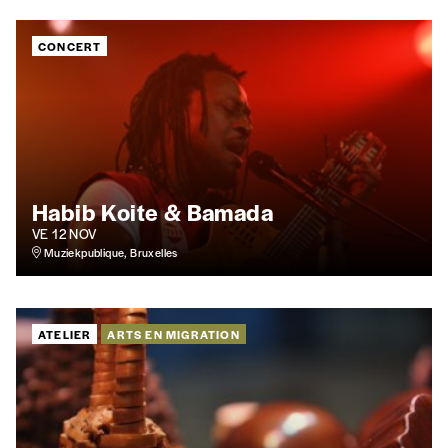
CONCERT
AJOUTER
Offre découverte
Vous souhaitez découvrir
Imag
? Nous vous
offrons les deux derniers numéros publiés.
Habib Koite & Bamada
VE 12 NOV
Je souhaite bénéficier de l’offre
Muziekpublique, Bruxelles
découverte
ATELIER
ARTS EN MIGRATION
Cadeau
Faites découvrir l'
Imag
à un·e ami·e et offrez-
lui un abonnement ou numéro au choix.