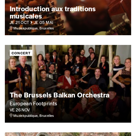
J’offre un abonnement (5
Introduction aux traditions
numéros)
musicales
JE 21 OCT
JE 05 MAI
J’offre le(s) numéro(s)
Muziekpublique, Bruxelles
Vos coordonnées
CONCERT
Prénom
*
Nom
*
The Brussels Balkan Orchestra
European Footprints
VE 26 NOV
Organisation
Muziekpublique, Bruxelles