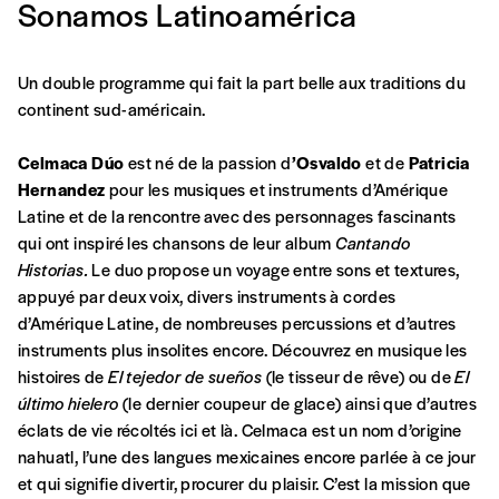
Sonamos Latinoamérica
Un double programme qui fait la part belle aux traditions du
continent sud-américain.
Celmaca Dúo
est né de la passion d
’Osvaldo
et de
Patricia
Formulaire de
Hernandez
pour les musiques et instruments d’Amérique
Se connecter
Latine et de la rencontre avec des personnages fascinants
commande
qui ont inspiré les chansons de leur album
Cantando
Historias.
Le duo propose un voyage entre sons et textures,
appuyé par deux voix, divers instruments à cordes
d’Amérique Latine, de nombreuses percussions et d’autres
A partir de 2021,
Imag, le magazine de
instruments plus insolites encore. Découvrez en musique les
l’interculturel,
vous est proposé à
PRIX LIBRE
.
histoires de
El tejedor de sueños
(le tisseur de rêve) ou de
El
Le prix libre est un mode de fixation du prix
último hielero
(le dernier coupeur de glace) ainsi que d’autres
par l’acheteur d’un bien ou d’un service, qui
éclats de vie récoltés ici et là. Celmaca est un nom d’origine
peut être une manière pour lui de payer le prix
CONNEXION
nahuatl, l’une des langues mexicaines encore parlée à ce jour
qu’il estime juste. Dans l’objectif de rendre nos
et qui signifie divertir, procurer du plaisir. C’est la mission que
activités et publications accessibles, et
Mot de passe oublié?