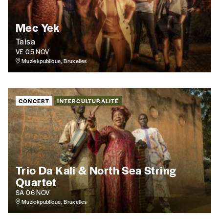
Format numérique
Mec Yek
Je commande au numéro
Taisa
VE 05 NOV
Muziekpublique, Bruxelles
Édition papier (livraison en Belgique
uniquement)
CONCERT
INTERCULTURALITÉ
Quantité
Trio Da Kali & North Sea String
AJOUTER
Quartet
SA 06 NOV
Édition numérique
Muziekpublique, Bruxelles