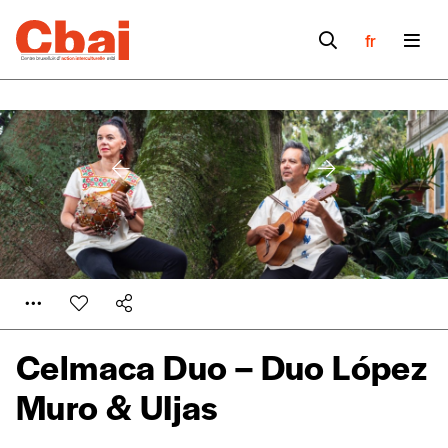
fr
Celmaca Duo – Duo López
Muro & UIjas