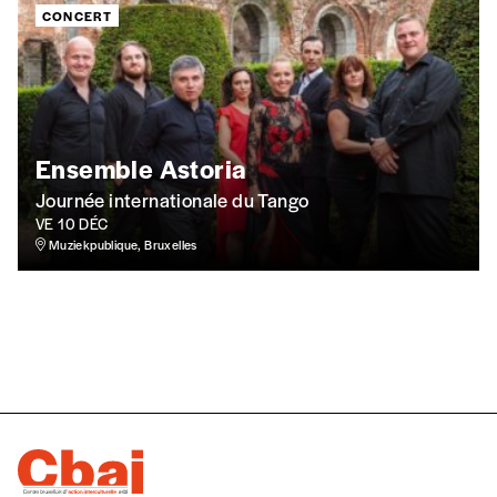
TVA
CONCERT
Téléphone
Ensemble Astoria
E-mail
*
Journée internationale du Tango
VE 10 DÉC
Muziekpublique, Bruxelles
Rue
Code postal
Pays