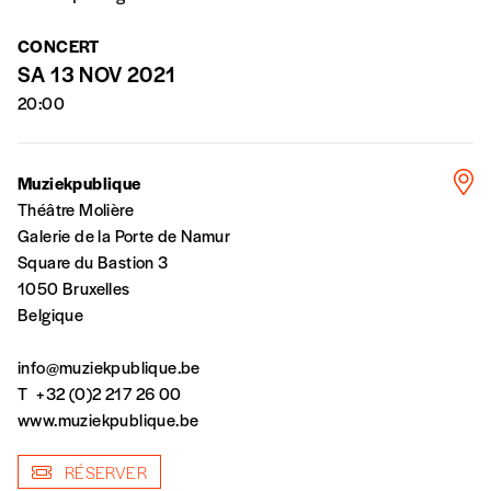
la commande renseigné dans le mail de
confirmation et la mention “participation
CONCERT
Imag”.
SA 13 NOV 2021
20:00
NB
: Vous pouvez choisir de participer
financièrement à tout moment, même après
Muziekpublique
avoir reçu plusieurs numéros. Ce paiement
Théâtre Molière
n’est pas indispensable. Il marque votre
Galerie de la Porte de Namur
volonté de soutenir nos activités.
Square du Bastion 3
1050 Bruxelles
Belgique
NOS
info@muziekpublique.be
FORMULES
T
+32 (0)2 217 26 00
www.muziekpublique.be
Les mots de passe ne correspondent pas
RÉSERVER