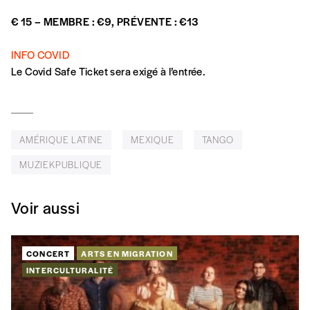
Abonnement
INSCRIPTION
€ 15 – MEMBRE : €9, PRÉVENTE : €13
1 an = 5 numéros
20€*
/an
*champs obligatoires
INFO COVID
Le Covid Safe Ticket sera exigé à l’entrée.
*Prix indicatif, frais de port inclus
Par numéro
AMÉRIQUE LATINE
MEXIQUE
TANGO
5€*
MUZIEKPUBLIQUE
*Prix indicatif, frais de port inclus
Voir aussi
Je m'abonne à l'Imag
CONCERT
ARTS EN MIGRATION
INTERCULTURALITÉ
Format papier (livraison uniquement
en Belgique)