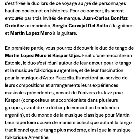
s’est fixée le duo lors de ce voyage au gré de personnages
d’affirmer notre attachement aux valeurs de
haut en couleur et en histoires. Pour ce concert, ils seront
solidarité, nous vous proposons d’estimer
entourés par trois invités de marque:
Juan-Carlos Bonifaz
vous-mêmes le coût de notre publication.
Ordoñez
au marimba,
Sergio Carvajal Del Salto
à la guitare
Cette valeur peut donc être inférieure, égale
Créer un
et
Martin Lopez Muro
à la guitare.
ou supérieure au prix indicatif. De cette
manière, vous soutenez le travail de l’équipe
compte
En première partie, vous pourrez découvrir le duo de tango de
de rédaction selon vos moyens et vos
Martin Lopez Muro & Kaspar Uljas
. Fruit d’une rencontre en
motivations.
Estonie, le duo s’est réuni autour de leur amour pour le tango
et la musique folklorique argentine, et de leur fascination
En pratique
pour la musique d’Astor Piazzolla. Ils mettent au service de
Vous vous abonnez pour l’année civile en
leurs compositions et arrangements leurs expériences
cours ou vous commandez au numéro.
musicales précédentes, venant de l’univers du Jazz pour
Vous indiquez si vous souhaitez recevoir la
Kaspar (compositeur et accordéoniste dans plusieurs
revue en format papier ou numérique.
groupes, avant de se dédier pleinement au bandonéon
Vous renseignez vos coordonnées.
argentin), et du monde de la musique classique pour Martin.
Vous versez le montant de votre choix sur le
Leur répertoire couvre de manière éclectique autant le tango
compte
IBAN BE34 0010 7305
traditionnel que le tango plus moderne, ainsi que la musique
2190
avec en communication le numéro de
folklorique Argentine.