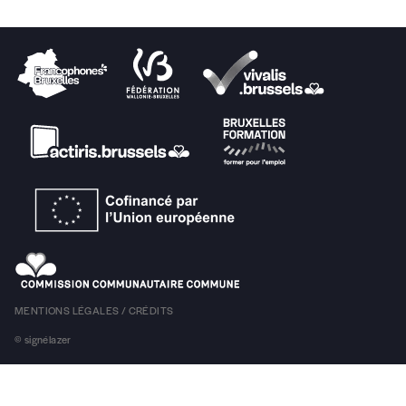
Code postal
Pays
n°
Localité
MENTIONS LÉGALES / CRÉDITS
© signélazer
Je souhaite recevoir une facture
J’ai lu et j’accepte votre politique de confid