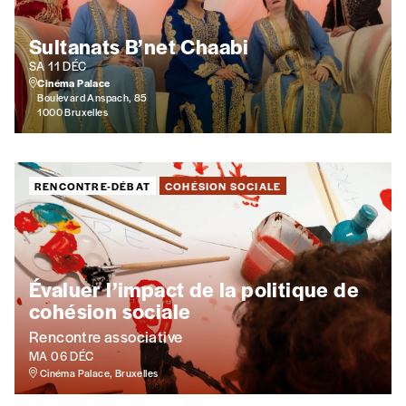
Quantité
Sultanats B’net Chaabi
SA 11 DÉC
Cinéma Palace
Boulevard Anspach, 85
1000 Bruxelles
AJOUTER
Édition numérique
RENCONTRE-DÉBAT
COHÉSION SOCIALE
AJOUTER
Évaluer l’impact de la politique de
cohésion sociale
Offre découverte
Rencontre associative
MA 06 DÉC
Vous souhaitez découvrir
Imag
? Nous vous offrons les d
Cinéma Palace, Bruxelles
Je souhaite bénéficier de l’offre découverte