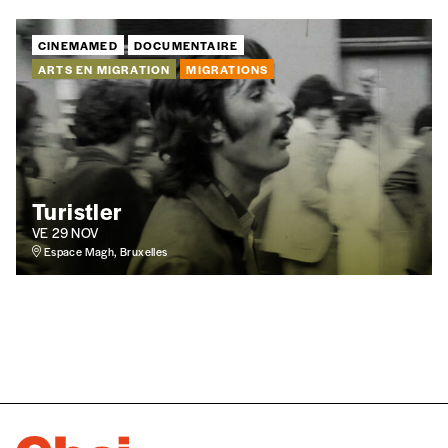
CINEMAMED
DOCUMENTAIRE
ARTS EN MIGRATION
MIGRATIONS
Cadeau
Faites découvrir l'
Imag
à un·e ami·e et offrez-lui un abo
J’offre un abonnement (5 numéros)
Turistler
J’offre le(s) numéro(s)
VE 29 NOV
Espace Magh, Bruxelles
Vos coordonnées
Prénom
*
Nom
*