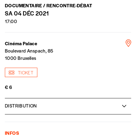
DOCUMENTAIRE / RENCONTRE-DÉBAT
SA 04 DÉC 2021
17:00
Cinéma Palace
Boulevard Anspach, 85
1000 Bruxelles
TICKET
€ 6
DISTRIBUTION
Fadma, même les fourmis ont des ailes
Maroc/Belgique | 2019 | 80’ | VO ST FR
INFOS