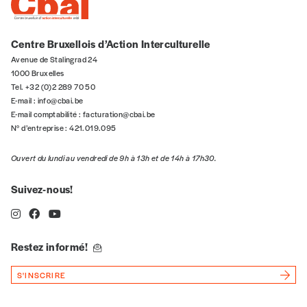
Organisation
Centre Bruxellois d’Action Interculturelle
Avenue de Stalingrad 24
1000 Bruxelles
Tel. +32 (0)2 289 70 50
TVA
E-mail :
info@cbai.be
E-mail comptabilité :
facturation@cbai.be
N° d’entreprise : 421.019.095
Téléphone
Ouvert du lundi au vendredi de 9h à 13h et de 14h à 17h30.
Suivez-nous!
E-mail
*
Restez informé!
Rue
S'INSCRIRE