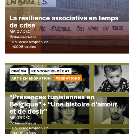
la mention “participation Imag”.
Créer un compte
La résilience associative en temps
NB
: Vous pouvez choisir de participer financièrement à
de crise
soutenir nos activités.
MA 07 DÉC
Cinéma Palace
Boulevard Anspach, 85
1000 Bruxelles
NOS FORMULES
CINÉMA
RENCONTRE-DÉBAT
ARTS EN MIGRATION
MIGRATIONS
Abonnement
1 an = 5 numéros
“Présences tunisiennes en
20€*
/an
Belgique” + “Une histoire d’amour
et de désir”
*Prix indicatif, frais de port inclus
ME 08 DÉC
Cinéma Palace
Boulevard Anspach, 85
1000 Bruxelles