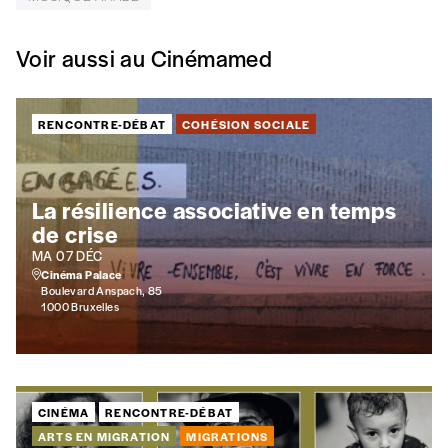
Voir aussi au Cinémamed
NB
: Vous pouvez choisir de participer
financièrement à tout moment, même après
avoir reçu plusieurs numéros. Ce paiement
RENCONTRE-DÉBAT
COHÉSION SOCIALE
n’est pas indispensable. Il marque votre
volonté de soutenir nos activités.
La résilience associative en temps
NOS
de crise
MA 07 DÉC
FORMULES
Cinéma Palace
Boulevard Anspach, 85
1000 Bruxelles
Les mots de passe ne correspondent pas
Abonnement
INSCRIPTION
CINÉMA
RENCONTRE-DÉBAT
1 an = 5 numéros
*champs obligatoires
ARTS EN MIGRATION
MIGRATIONS