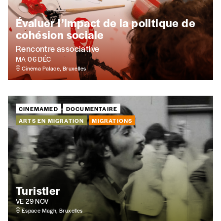
AJOUTER
Évaluer l’impact de la politique de
cohésion sociale
Offre découverte
Rencontre associative
Vous souhaitez découvrir
Imag
? Nous vous
MA 06 DÉC
offrons les deux derniers numéros publiés.
Cinéma Palace, Bruxelles
Je souhaite bénéficier de l’offre
découverte
CINEMAMED
DOCUMENTAIRE
ARTS EN MIGRATION
MIGRATIONS
Cadeau
Faites découvrir l'
Imag
à un·e ami·e et offrez-
lui un abonnement ou numéro au choix.
Turistler
J’offre un abonnement (5
numéros)
VE 29 NOV
Espace Magh, Bruxelles