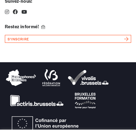
Suivez-nous!
Téléphone
Restez informé!
E-mail
*
S'INSCRIRE
Rue
Code postal
Pays