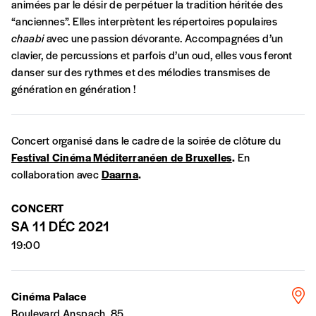
animées par le désir de perpétuer la tradition héritée des
“anciennes”. Elles interprètent les répertoires populaires
chaabi
avec une passion dévorante. Accompagnées d’un
clavier, de percussions et parfois d’un oud, elles vous feront
Formulaire de
danser sur des rythmes et des mélodies transmises de
Se connecter
génération en génération !
commande
Concert organisé dans le cadre de la soirée de clôture du
Festival Cinéma Méditerranéen de Bruxelles
.
En
A partir de 2021,
Imag, le magazine de
collaboration avec
Daarna
.
l’interculturel,
vous est proposé à
PRIX LIBRE
.
Le prix libre est un mode de fixation du prix
CONCERT
par l’acheteur d’un bien ou d’un service, qui
SA 11 DÉC 2021
peut être une manière pour lui de payer le prix
CONNEXION
qu’il estime juste. Dans l’objectif de rendre nos
19:00
activités et publications accessibles, et
Mot de passe oublié?
d’affirmer notre attachement aux valeurs de
solidarité, nous vous proposons d’estimer
Cinéma Palace
vous-mêmes le coût de notre publication.
Boulevard Anspach, 85