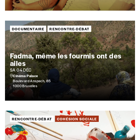
Je commande au numéro
Édition papier (livraison en Belgique
uniquement)
DOCUMENTAIRE
RENCONTRE-DÉBAT
Quantité
Fadma, même les fourmis ont des
ailes
SA 04 DÉC
Cinéma Palace
Boulevard Anspach, 85
1000 Bruxelles
AJOUTER
Édition numérique
RENCONTRE-DÉBAT
COHÉSION SOCIALE