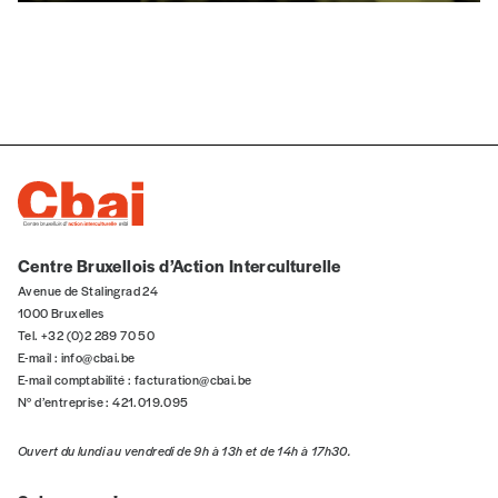
J’offre le(s) numéro(s)
Vos coordonnées
Prénom
*
Nom
*
Centre Bruxellois d’Action Interculturelle
Avenue de Stalingrad 24
1000 Bruxelles
Organisation
Tel. +32 (0)2 289 70 50
E-mail :
info@cbai.be
E-mail comptabilité :
facturation@cbai.be
N° d’entreprise : 421.019.095
TVA
Ouvert du lundi au vendredi de 9h à 13h et de 14h à 17h30.