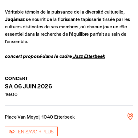
En pratique
Véritable témoin de la puissance de la diversité culturelle,
Vous vous abonnez pour l’année civile en
Jaqâmaz
se nourrit de la florissante tapisserie tissée par les
cours ou vous commandez au numéro.
cultures distinctes de ses membres, où chacun joue un rôle
Vous indiquez si vous souhaitez recevoir la
essentiel dans la recherche de l’équilibre parfait au sein de
revue en format papier ou numérique.
l’ensemble.
Vous renseignez vos coordonnées.
Vous versez le montant de votre choix sur le
concert proposé dans le cadre
Jazz Etterbeek
compte
IBAN BE34 0010 7305
2190
avec en communication le numéro de
la commande renseigné dans le mail de
CONCERT
confirmation et la mention “participation
SA 06 JUIN 2026
Imag”.
16:00
NB
: Vous pouvez choisir de participer
Place Van Meyel, 1040 Etterbeek
financièrement à tout moment, même après
avoir reçu plusieurs numéros. Ce paiement
EN SAVOIR PLUS
n’est pas indispensable. Il marque votre