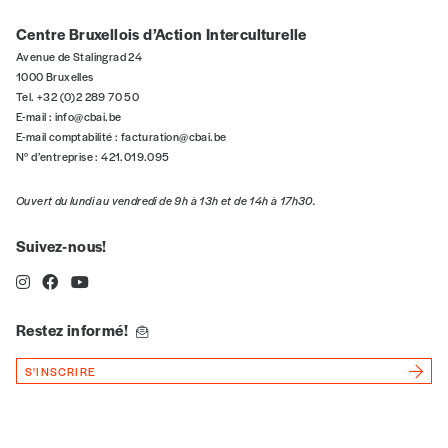
5€*
Centre Bruxellois d’Action Interculturelle
Avenue de Stalingrad 24
*Prix indicatif, frais de port inclus
1000 Bruxelles
Tel. +32 (0)2 289 70 50
E-mail :
info@cbai.be
Je m'abonne à l'Imag
E-mail comptabilité :
facturation@cbai.be
N° d’entreprise : 421.019.095
Format papier (livraison uniquement
Ouvert du lundi au vendredi de 9h à 13h et de 14h à 17h30.
en Belgique)
Format numérique
Suivez-nous!
Je commande au numéro
Restez informé!
Édition papier (livraison en Belgique
S'INSCRIRE
uniquement)