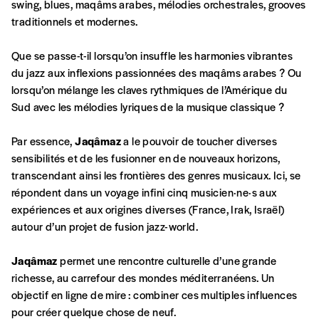
commande
swing, blues, maqâms arabes, mélodies orchestrales, grooves
traditionnels et modernes.
A partir de 2021,
Imag, le magazine de
Que se passe-t-il lorsqu’on insuffle les harmonies vibrantes
l’interculturel,
vous est proposé à
PRIX LIBRE
.
du jazz aux inflexions passionnées des maqâms arabes ? Ou
Le prix libre est un mode de fixation du prix
lorsqu’on mélange les claves rythmiques de l’Amérique du
par l’acheteur d’un bien ou d’un service, qui
Sud avec les mélodies lyriques de la musique classique ?
peut être une manière pour lui de payer le prix
CONNEXION
qu’il estime juste. Dans l’objectif de rendre nos
Par essence,
Jaqâmaz
a le pouvoir de toucher diverses
activités et publications accessibles, et
Mot de passe oublié?
sensibilités et de les fusionner en de nouveaux horizons,
d’affirmer notre attachement aux valeurs de
transcendant ainsi les frontières des genres musicaux. Ici, se
solidarité, nous vous proposons d’estimer
répondent dans un voyage infini cinq musicien·ne·s aux
vous-mêmes le coût de notre publication.
expériences et aux origines diverses (France, Irak, Israël)
Cette valeur peut donc être inférieure, égale
autour d’un projet de fusion jazz-world.
Créer un
ou supérieure au prix indicatif. De cette
manière, vous soutenez le travail de l’équipe
Jaqâmaz
permet une rencontre culturelle d’une grande
compte
de rédaction selon vos moyens et vos
richesse, au carrefour des mondes méditerranéens. Un
motivations.
objectif en ligne de mire : combiner ces multiples influences
pour créer quelque chose de neuf.