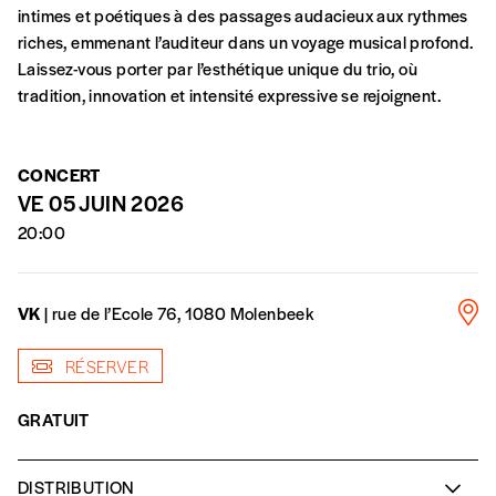
intimes et poétiques à des passages audacieux aux rythmes
En pratique
riches, emmenant l’auditeur dans un voyage musical profond.
Vous vous abonnez pour l’année civile en
Laissez-vous porter par l’esthétique unique du trio, où
cours ou vous commandez au numéro.
tradition, innovation et intensité expressive se rejoignent.
Vous indiquez si vous souhaitez recevoir la
revue en format papier ou numérique.
Vous renseignez vos coordonnées.
CONCERT
Vous versez le montant de votre choix sur le
VE 05 JUIN 2026
compte
IBAN BE34 0010 7305
20:00
2190
avec en communication le numéro de
la commande renseigné dans le mail de
confirmation et la mention “participation
VK
| rue de l’Ecole 76, 1080 Molenbeek
Imag”.
RÉSERVER
NB
: Vous pouvez choisir de participer
GRATUIT
financièrement à tout moment, même après
avoir reçu plusieurs numéros. Ce paiement
n’est pas indispensable. Il marque votre
DISTRIBUTION