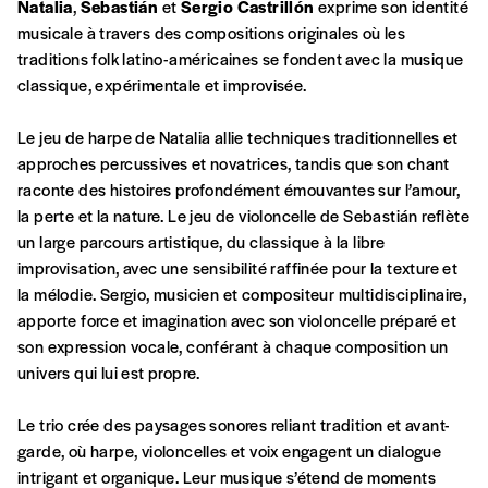
commande
Natalia
,
Sebastián
et
Sergio Castrillón
exprime son identité
musicale à travers des compositions originales où les
traditions folk latino-américaines se fondent avec la musique
A partir de 2021,
Imag, le magazine de
classique, expérimentale et improvisée.
l’interculturel,
vous est proposé à
PRIX LIBRE
.
Le prix libre est un mode de fixation du prix
Le jeu de harpe de Natalia allie techniques traditionnelles et
par l’acheteur d’un bien ou d’un service, qui
approches percussives et novatrices, tandis que son chant
peut être une manière pour lui de payer le prix
CONNEXION
raconte des histoires profondément émouvantes sur l’amour,
qu’il estime juste. Dans l’objectif de rendre nos
la perte et la nature. Le jeu de violoncelle de Sebastián reflète
activités et publications accessibles, et
Mot de passe oublié?
un large parcours artistique, du classique à la libre
d’affirmer notre attachement aux valeurs de
improvisation, avec une sensibilité raffinée pour la texture et
solidarité, nous vous proposons d’estimer
la mélodie. Sergio, musicien et compositeur multidisciplinaire,
vous-mêmes le coût de notre publication.
apporte force et imagination avec son violoncelle préparé et
Cette valeur peut donc être inférieure, égale
son expression vocale, conférant à chaque composition un
Créer un
ou supérieure au prix indicatif. De cette
univers qui lui est propre.
manière, vous soutenez le travail de l’équipe
compte
de rédaction selon vos moyens et vos
Le trio crée des paysages sonores reliant tradition et avant-
motivations.
garde, où harpe, violoncelles et voix engagent un dialogue
intrigant et organique. Leur musique s’étend de moments