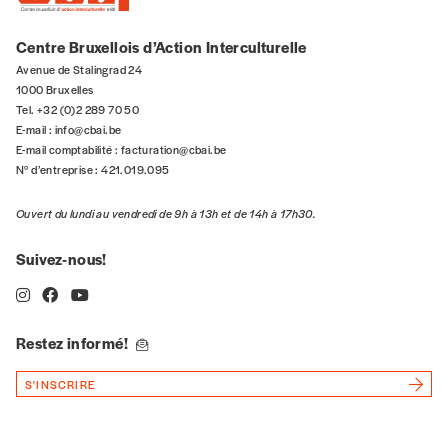
5€*
Centre Bruxellois d’Action Interculturelle
*Prix indicatif, frais de port inclus
Avenue de Stalingrad 24
1000 Bruxelles
Tel. +32 (0)2 289 70 50
Je m'abonne à l'Imag
E-mail :
info@cbai.be
E-mail comptabilité :
facturation@cbai.be
N° d’entreprise : 421.019.095
Format papier (livraison uniquement
en Belgique)
Ouvert du lundi au vendredi de 9h à 13h et de 14h à 17h30.
Format numérique
Suivez-nous!
Je commande au numéro
Restez informé!
Édition papier (livraison en Belgique
uniquement)
S'INSCRIRE