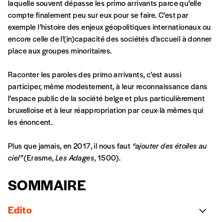
compte
IBAN BE34 0010 7305
laquelle souvent dépasse les primo arrivants parce qu’elle
2190
avec en communication le numéro de
compte finalement peu sur eux pour se faire. C’est par
la commande renseigné dans le mail de
exemple l’histoire des enjeux géopolitiques internationaux ou
confirmation et la mention “participation
encore celle de l’(in)capacité des sociétés d’accueil à donner
Imag”.
place aux groupes minoritaires.
Raconter les paroles des primo arrivants, c’est aussi
NB
: Vous pouvez choisir de participer
participer, même modestement, à leur reconnaissance dans
financièrement à tout moment, même après
l’espace public de la société belge et plus particulièrement
avoir reçu plusieurs numéros. Ce paiement
bruxelloise et à leur réappropriation par ceux-là mêmes qui
n’est pas indispensable. Il marque votre
les énoncent.
volonté de soutenir nos activités.
Plus que jamais, en 2017, il nous faut
“ajouter des étoiles au
ciel”
(Erasme,
Les Adages
, 1500).
NOS
SOMMAIRE
FORMULES
Edito
Les mots de passe ne correspondent pas