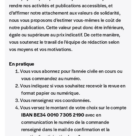
Format papier (livraison uniquement
Nathalie Caprioli
rendre nos activités et publications accessibles, et
en Belgique)
d’affirmer notre attachement aux valeurs de solidarité,
Format numérique
nous vous proposons d’estimer vous-mêmes le coût de
notre publication. Cette valeur peut donc être inférieure,
égale ou supérieure au prix indicatif. De cette manière,
Je commande au numéro
vous soutenez le travail de l’équipe de rédaction selon
vos moyens et vos motivations.
Édition papier (livraison en Belgique
uniquement)
En pratique
Vous vous abonnez pour l’année civile en cours ou
vous commandez au numéro.
Vous indiquez si vous souhaitez recevoir la revue en
Quantité
format papier ou numérique.
Vous renseignez vos coordonnées.
Vous versez le montant de votre choix sur le compte
IBAN BE34 0010 7305 2190
avec en
AJOUTER
communication le numéro de la commande
renseigné dans le mail de confirmation et la