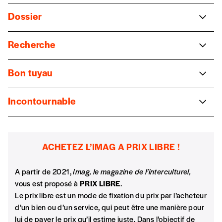
Des primo arrivants racontent l’accueil
Dossier
Christine Schaut
Abonnement
INSCRIPTION
Un pays, 3 Régions, 3 Communautés et 3
1 an = 5 numéros
Recherche
parcours en 4 versions
20€*
/an
*champs obligatoires
Jonathan Unger
Le regroupement familial, un droit en tension
Bon tuyau
Carla Mascia
*Prix indicatif, frais de port inclus
Solitudes dans la ville
Clash des civilisations au finish
Témoignages de primo arrivants recueillis par
Alice Grippa
Incontournable
Par numéro
Harmony Week
Questions et débats sur l’obligation
5€*
Barbara Herman
ACHETEZ L’IMAG A PRIX LIBRE !
Extraordinaire cabinet de curiosités d’une classe
*Prix indicatif, frais de port inclus
A partir de 2021,
Imag, le magazine de l’interculturel,
d’accueil
vous est proposé à
PRIX LIBRE
.
Vanessa Vindreau
Je m'abonne à l'Imag
Le prix libre est un mode de fixation du prix par l’acheteur
d’un bien ou d’un service, qui peut être une manière pour
Les maladies de jeunesse des BAPA
lui de payer le prix qu’il estime juste. Dans l’objectif de