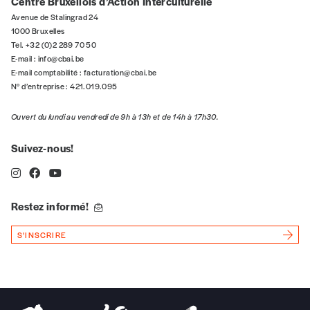
Centre Bruxellois d’Action Interculturelle
personnelles (RGPD)
Avenue de Stalingrad 24
1000 Bruxelles
Ajouter un message (facultatif)
Tel. +32 (0)2 289 70 50
E-mail :
info@cbai.be
E-mail comptabilité :
facturation@cbai.be
N° d’entreprise : 421.019.095
Ouvert du lundi au vendredi de 9h à 13h et de 14h à 17h30.
Suivez-nous!
Restez informé!
S'INSCRIRE