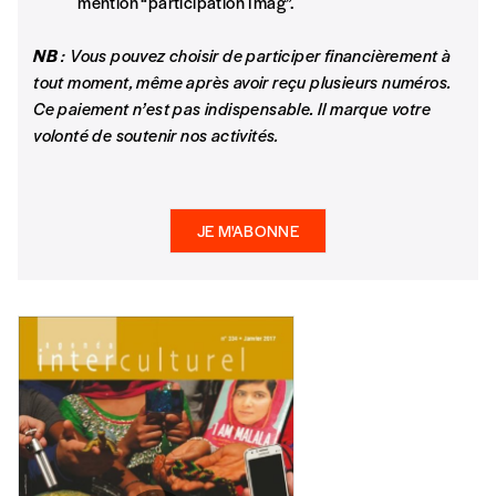
mention “participation Imag”.
Édition numérique
NB
: Vous pouvez choisir de participer financièrement à
tout moment, même après avoir reçu plusieurs numéros.
Ce paiement n’est pas indispensable. Il marque votre
AJOUTER
volonté de soutenir nos activités.
Offre découverte
JE M'ABONNE
Vous souhaitez découvrir
Imag
? Nous vous
offrons les deux derniers numéros publiés.
Je souhaite bénéficier de l’offre
découverte
Cadeau
Faites découvrir l'
Imag
à un·e ami·e et offrez-