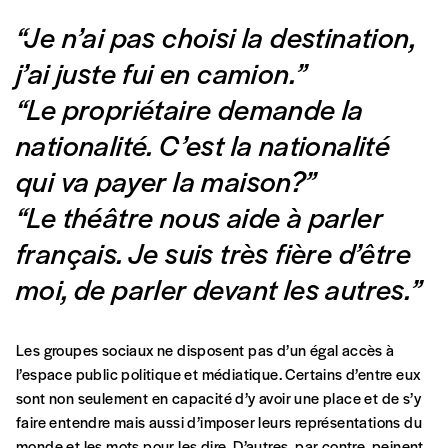
“Je n’ai pas choisi la destination,
j’ai juste fui en camion
.”
“Le propriétaire demande la
nationalité. C’est la nationalité
qui va payer la maison?”
“Le théâtre nous aide à parler
Formulaire de
Se connecter
français. Je suis très fière d’être
commande
moi, de parler devant les autres.”
A partir de 2021,
Imag, le magazine de
Les groupes sociaux ne disposent pas d’un égal accès à
l’interculturel,
vous est proposé à
PRIX LIBRE
.
l’espace public politique et médiatique. Certains d’entre eux
Le prix libre est un mode de fixation du prix
sont non seulement en capacité d’y avoir une place et de s’y
par l’acheteur d’un bien ou d’un service, qui
faire entendre mais aussi d’imposer leurs représentations du
peut être une manière pour lui de payer le prix
CONNEXION
monde et les mots pour les dire. D’autres, par contre, peinent