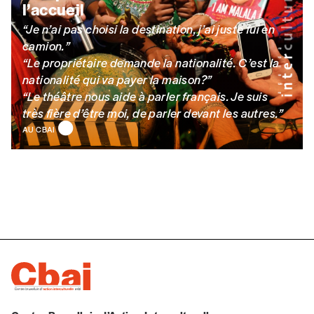
l’accueil
Pays
“Je n’ai pas choisi la destination, j’ai juste fui en
camion
.”
“Le propriétaire demande la nationalité. C’est la
nationalité qui va payer la maison?”
n°
“Le théâtre nous aide à parler français. Je suis
très fière d’être moi, de parler devant les autres.”
AU CBAI
Localité
Je souhaite recevoir une facture
J’ai lu et j’accepte votre politique
de confidentialité
*
Lire notre
politique de protection des données