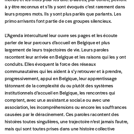
qu’il estime juste. Dans l’objectif de rendre nos
à y être reconnus et s’ils y sont évoqués c’est rarement dans
activités et publications accessibles, et
Mot de passe oublié?
leurs propres mots. Ils y sont plus parlés que parlants. Les
d’affirmer notre attachement aux valeurs de
primo arrivants font partie de ces groupes silencieux.
solidarité, nous vous proposons d’estimer
vous-mêmes le coût de notre publication.
L’Agenda interculturel leur ouvre ses pages et les écoute
Cette valeur peut donc être inférieure, égale
Créer un
parler de leur parcours d’accueil en Belgique et plus
ou supérieure au prix indicatif. De cette
largement de leurs trajectoires de vie. Leurs paroles
manière, vous soutenez le travail de l’équipe
compte
racontent leur arrivée en Belgique et les raisons qui les y ont
de rédaction selon vos moyens et vos
conduits. Elles évoquent la force des réseaux
motivations.
communautaires qui les aident à s’y retrouver et à prendre,
progressivement, appui en Belgique, leur apprentissage
En pratique
tâtonnant de la complexité du ou plutôt des systèmes
Vous vous abonnez pour l’année civile en
institutionnels d’accueil en Belgique, les rencontres qui
cours ou vous commandez au numéro.
comptent, avec un.e assistant.e social.e ou avec une
Vous indiquez si vous souhaitez recevoir la
association, les incompréhensions ou encore les souffrances
revue en format papier ou numérique.
causées par le déracinement. Ces paroles racontent des
Vous renseignez vos coordonnées.
histoires toutes singulières, une trajectoire n’est jamais l’autre,
Vous versez le montant de votre choix sur le
mais qui sont toutes prises dans une histoire collective