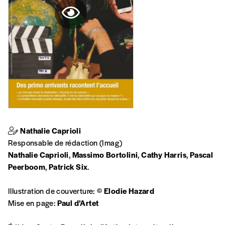
lui un abonnement ou numéro au choix.
J’offre un abonnement (5
numéros)
J’offre le(s) numéro(s)
Vos coordonnées
Prénom
*
Nathalie Caprioli
Responsable de rédaction (Imag)
Nathalie Caprioli
,
Massimo Bortolini
,
Cathy Harris
,
Pascal
Nom
*
Peerboom
,
Patrick Six
.
Illustration de couverture: ©
Elodie Hazard
Mise en page:
Paul d’Artet
Organisation