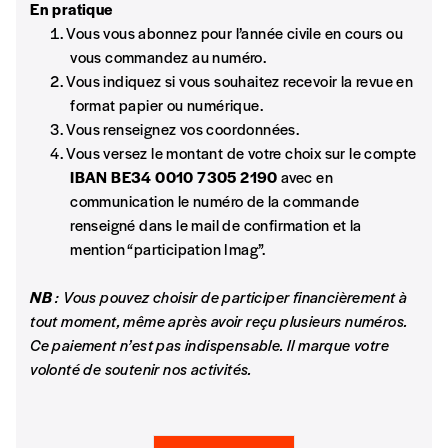
Quels sont les liens entre migrations et dynamiques de
En pratique
quartier en tenant compte des inégalités socio
Vous vous abonnez pour l’année civile en cours ou
Je commande au numéro
économiques ?
vous commandez au numéro.
Vous indiquez si vous souhaitez recevoir la revue en
Une immigration espagnole gravée sur vinyle
format papier ou numérique.
Édition papier (livraison en Belgique
Vous renseignez vos coordonnées.
Nathalie Caprioli
uniquement)
Vous versez le montant de votre choix sur le compte
La collection de vinyles de Miguel Menendez nous fait revivre
IBAN BE34 0010 7305 2190
avec en
l’histoire du quartier des Marolles marqué par ses migrants.
communication le numéro de la commande
Quantité
renseigné dans le mail de confirmation et la
Oser se perdre dans Bruxelles
mention “participation Imag”.
Vanessa Vindreau
En partant de la subjectivité de jeunes primo arrivants
NB
: Vous pouvez choisir de participer financièrement à
(«
Bruxelles est moche
»), une enseignante lance un projet
tout moment, même après avoir reçu plusieurs numéros.
d’exploration de la ville pour qu’ils y trouvent leur place.
AJOUTER
Ce paiement n’est pas indispensable. Il marque votre
volonté de soutenir nos activités.
Pourquoi part-on ?
Édition numérique
Christine Kulakowski
Migrants, primo arrivants, demandeurs d’asile, réfugiés,