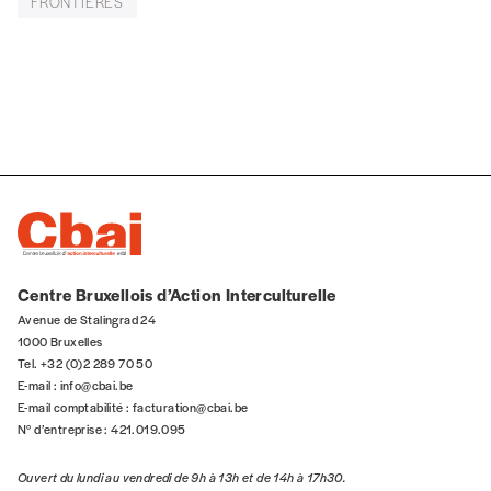
FRONTIÈRES
Téléphone
E-mail
*
Rue
Centre Bruxellois d’Action Interculturelle
Avenue de Stalingrad 24
1000 Bruxelles
Code postal
Tel. +32 (0)2 289 70 50
E-mail :
info@cbai.be
E-mail comptabilité :
facturation@cbai.be
N° d’entreprise : 421.019.095
Pays
Ouvert du lundi au vendredi de 9h à 13h et de 14h à 17h30.