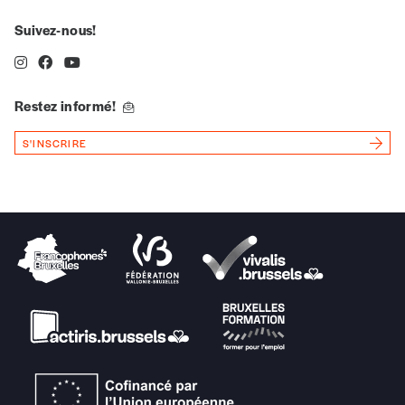
Suivez-nous!
n°
Restez informé!
Localité
S'INSCRIRE
Je souhaite recevoir une facture
J’ai lu et j’accepte votre politique
de confidentialité
*
Lire notre
politique de protection des données
personnelles (RGPD)
Ajouter un message (facultatif)