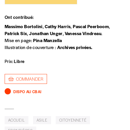
numéros)
Eric Corijn
Depuis 2001, le projet d’un musée de l’immigration s’est
transformé en saga. Côté politique, on pense et on
Ont contribué:
J’offre le(s) numéro(s)
programme sans jamais finaliser.
Massimo Bortolini
,
Cathy Harris
,
Pascal Peerboom
,
Patrick Six
,
Jonathan Unger
,
Vanessa Vindreau
.
Vos coordonnées
Mise en page:
Pina Manzella
Illustration de couverture :
Archives privées.
Prénom
*
Prix:
Libre
Nom
*
COMMANDER
DISPO AU CBAI
Organisation
ACCUEIL
ASILE
CITOYENNETÉ
TVA