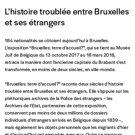
L’histoire troublée entre Bruxelles
et ses étrangers
184
nationalités se côtoient aujourd’hui à Bruxelles.
Formulaire de
L’exposition “Bruxelles: terre d’accueil?”, qui se tient au Musée
Se connecter
Juif de Belgique du 13 octobre 2017 au 18 mars 2018,
commande
retrace la manière dont l’ancienne capitale du Brabant s’est
transformée, en moins de deux siècles, en ville-monde.
A partir de 2021,
Imag, le magazine de
“Bruxelles: terre d’accueil?” raconte deux siècles d’histoire
l’interculturel,
vous est proposé à
PRIX LIBRE
.
troublée entre Bruxelles et ses étrangers. Elle s’appuie sur les
Le prix libre est un mode de fixation du prix
pléthoriques archives de la Police des étrangers – les
par l’acheteur d’un bien ou d’un service, qui
Archives de l’Etat, partenaires de cette exposition,
peut être une manière pour lui de payer le prix
conservent pas moins de deux millions de dossiers
CONNEXION
qu’il estime juste. Dans l’objectif de rendre nos
individuels d’étrangers arrivés en Belgique depuis 1839 –,
activités et publications accessibles, et
Mot de passe oublié?
mais également les objets personnels que les migrants d’hier
d’affirmer notre attachement aux valeurs de
et d’aujourd’hui ont emportés avec eux. Outre ce parcours