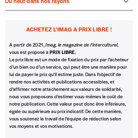
Du neuf dans nos rayons
La rédaction
1 an = 5 numéros
Le droit des étrangers:
une évolution en
20€*
/an
“Bruxelles intimes”: un dossier pédagogique conçu par le
*champs obligatoires
Cathy Harris
zigzag
Collectif Alpha (à télécharger gratuitement), ou d’un beau
livre (à se faire offrir).
France Blanmailland
ACHETEZ L’IMAG A PRIX LIBRE !
*Prix indicatif, frais de port inclus
Focus sur le regroupement familial et l’asile. Que dit le droit
belge ?
A partir de 2021,
Imag, le magazine de l’interculturel,
vous est proposé à
PRIX LIBRE
.
Par numéro
Etudier les migrations contemporaines
Le prix libre est un mode de fixation du prix par l’acheteur
5€*
Andrea Rea
d’un bien ou d’un service, qui peut être une manière pour
Faut-il être de gauche pour étudier les migrations ?
lui de payer le prix qu’il estime juste. Dans l’objectif de
rendre nos activités et publications accessibles, et
*Prix indicatif, frais de port inclus
Pas d’archives, pas d’histoire ?
d’affirmer notre attachement aux valeurs de solidarité,
Nathalie Caprioli
nous vous proposons d’estimer vous-mêmes le coût de
Je m'abonne à l'Imag
Mais pour l’écrire, comment accède-t-on aux sources, tant
notre publication. Cette valeur peut donc être inférieure,
privées que publiques ?
égale ou supérieure au prix indicatif. De cette manière,
vous soutenez le travail de l’équipe de rédaction selon
Format papier (livraison uniquement
Quelles populations dans quels quartiers ?
vos moyens et vos motivations.
en Belgique)
Entretien avec
Gilles Van Hamme
Format numérique