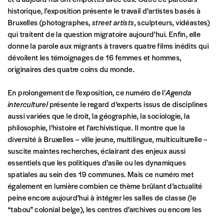
solidarité, nous vous proposons d’estimer
historique, l’exposition présente le travail d’artistes basés à
vous-mêmes le coût de notre publication.
Bruxelles (photographes,
street artists
, sculpteurs, vidéastes)
Cette valeur peut donc être inférieure, égale
qui traitent de la question migratoire aujourd’hui. Enfin, elle
Créer un
ou supérieure au prix indicatif. De cette
donne la parole aux migrants à travers quatre films inédits qui
manière, vous soutenez le travail de l’équipe
dévoilent les témoignages de 16 femmes et hommes,
compte
de rédaction selon vos moyens et vos
originaires des quatre coins du monde.
motivations.
En prolongement de l’exposition, ce numéro de l’
Agenda
interculturel
présente le regard d’experts issus de disciplines
En pratique
aussi variées que le droit, la géographie, la sociologie, la
Vous vous abonnez pour l’année civile en
philosophie, l’histoire et l’archivistique. Il montre que la
cours ou vous commandez au numéro.
diversité à Bruxelles – ville jeune, multilingue, multiculturelle –
Vous indiquez si vous souhaitez recevoir la
suscite maintes recherches, éclairant des enjeux aussi
revue en format papier ou numérique.
essentiels que les politiques d’asile ou les dynamiques
Vous renseignez vos coordonnées.
spatiales au sein des 19 communes. Mais ce numéro met
Vous versez le montant de votre choix sur le
également en lumière combien ce thème brûlant d’actualité
compte
IBAN BE34 0010 7305
peine encore aujourd’hui à intégrer les salles de classe (le
2190
avec en communication le numéro de
“tabou” colonial belge), les centres d’archives ou encore les
la commande renseigné dans le mail de