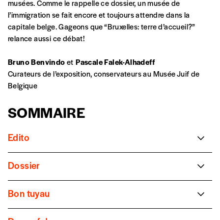
musées. Comme le rappelle ce dossier, un musée de
confirmation et la mention “participation
l’immigration se fait encore et toujours attendre dans la
Imag”.
capitale belge. Gageons que “Bruxelles: terre d’accueil?”
relance aussi ce débat!
NB
: Vous pouvez choisir de participer
Bruno Benvindo
et
Pascale Falek-Alhadeff
financièrement à tout moment, même après
Curateurs de l’exposition, conservateurs au Musée Juif de
avoir reçu plusieurs numéros. Ce paiement
Belgique
n’est pas indispensable. Il marque votre
volonté de soutenir nos activités.
SOMMAIRE
NOS
Edito
Bruxelles: terre d’accueil?
FORMULES
Dossier
Bruno Benvindo
et
Pascale Falek-Alhadeff
Pourquoi ce thème brûlant d’actualité peine encore
Maudit soit celui qui fausse
le droit de
Les mots de passe ne correspondent pas
aujourd’hui à intégrer les salles de classe (le “tabou” colonial
Bon tuyau
l’étranger…
belge), les centres d’archives ou encore les musées?
Thomas Gergely
Home sweet home
Abonnement
INSCRIPTION