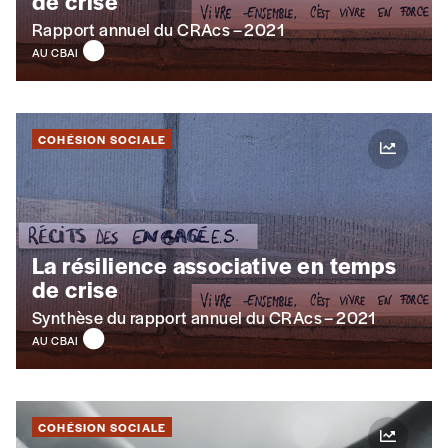
de crise
Rapport annuel du CRAcs – 2021
AU CBAI
n°
COHÉSION SOCIALE
Localité
Je souhaite recevoir une facture
La résilience associative en temps
J’ai lu et j’accepte votre politique
de crise
de confidentialité
*
Synthèse du rapport annuel du CRAcs – 2021
AU CBAI
Lire notre
politique de protection des données
personnelles (RGPD)
COHÉSION SOCIALE
Ajouter un message (facultatif)