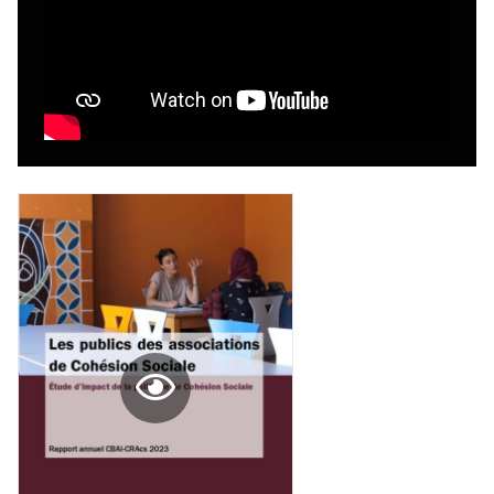
1 an = 5 numéros
20€*
/an
*champs obligatoires
*Prix indicatif, frais de port inclus
Par numéro
5€*
*Prix indicatif, frais de port inclus
Je m'abonne à l'Imag
Format papier (livraison uniquement
en Belgique)
Format numérique