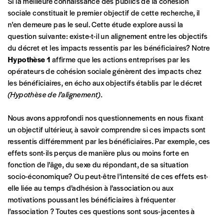
Si la meilleure connaissance des publics de la cohésion
sociale constituait le premier objectif de cette recherche, il
n’en demeure pas le seul. Cette étude explore aussi la
question suivante: existe-t-il un alignement entre les objectifs
du décret et les impacts ressentis par les bénéficiaires? Notre
Hypothèse 1
affirme que les actions entreprises par les
Formulaire de
opérateurs de cohésion sociale génèrent des impacts chez
Se connecter
les bénéficiaires, en écho aux objectifs établis par le décret
commande
(Hypothèse de l’alignement)
.
Nous avons approfondi nos questionnements en nous fixant
un objectif ultérieur, à savoir comprendre si ces impacts sont
A partir de 2021,
Imag, le magazine de
ressentis différemment par les bénéficiaires. Par exemple, ces
l’interculturel,
vous est proposé à
PRIX LIBRE
.
effets sont-ils perçus de manière plus ou moins forte en
Le prix libre est un mode de fixation du prix
fonction de l’âge, du sexe du répondant, de sa situation
par l’acheteur d’un bien ou d’un service, qui
socio-économique? Ou peut-être l’intensité de ces effets est-
peut être une manière pour lui de payer le prix
CONNEXION
elle liée au temps d’adhésion à l’association ou aux
qu’il estime juste. Dans l’objectif de rendre nos
motivations poussant les bénéficiaires à fréquenter
activités et publications accessibles, et
Mot de passe oublié?
l’association ? Toutes ces questions sont sous-jacentes à
d’affirmer notre attachement aux valeurs de