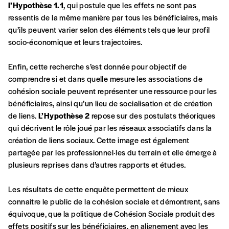
l’Hypothèse 1.1
, qui postule que les effets ne sont pas
solidarité, nous vous proposons d’estimer
ressentis de la même manière par tous les bénéficiaires, mais
vous-mêmes le coût de notre publication.
qu’ils peuvent varier selon des éléments tels que leur profil
Cette valeur peut donc être inférieure, égale
Créer un
socio-économique et leurs trajectoires.
ou supérieure au prix indicatif. De cette
manière, vous soutenez le travail de l’équipe
compte
Enfin, cette recherche s’est donnée pour objectif de
de rédaction selon vos moyens et vos
comprendre si et dans quelle mesure les associations de
motivations.
cohésion sociale peuvent représenter une ressource pour les
bénéficiaires, ainsi qu’un lieu de socialisation et de création
En pratique
de liens.
L’Hypothèse 2
repose sur des postulats théoriques
Vous vous abonnez pour l’année civile en
qui décrivent le rôle joué par les réseaux associatifs dans la
cours ou vous commandez au numéro.
création de liens sociaux. Cette image est également
Vous indiquez si vous souhaitez recevoir la
partagée par les professionnel·les du terrain et elle émerge à
revue en format papier ou numérique.
plusieurs reprises dans d’autres rapports et études.
Vous renseignez vos coordonnées.
Vous versez le montant de votre choix sur le
Les résultats de cette enquête permettent de mieux
compte
IBAN BE34 0010 7305
connaitre le public de la cohésion sociale et démontrent, sans
2190
avec en communication le numéro de
équivoque, que la politique de Cohésion Sociale produit des
la commande renseigné dans le mail de
effets positifs sur les bénéficiaires, en alignement avec les