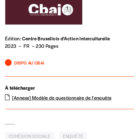
Je commande au numéro
Édition papier (livraison en Belgique
Édition:
Centre Bruxellois d'Action Interculturelle
uniquement)
2023
–
FR
–
230 Pages
DISPO AU CBAI
Quantité
À télécharger
[Annexe] Modèle de questionnaire de l'enquête
AJOUTER
Édition numérique
COHÉSION SOCIALE
ENQUÊTE