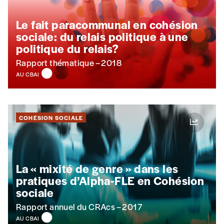
Le fait paracommunal en cohésion
sociale:
du relais politique à une
politique du relais?
Rapport thématique – 2018
AU CBAI
COHÉSION SOCIALE
La « mixité de genre » dans les
pratiques d’Alpha-FLE en Cohésion
sociale
Rapport annuel du CRAcs – 2017
AU CBAI