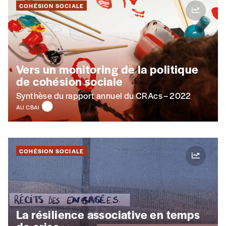
COHÉSION SOCIALE
Téléphone
Vers un monitoring de la politique
E-mail
*
de cohésion sociale
Synthèse du rapport annuel du CRAcs – 2022
AU CBAI
Rue
COHÉSION SOCIALE
Code postal
Pays
La résilience associative en temps