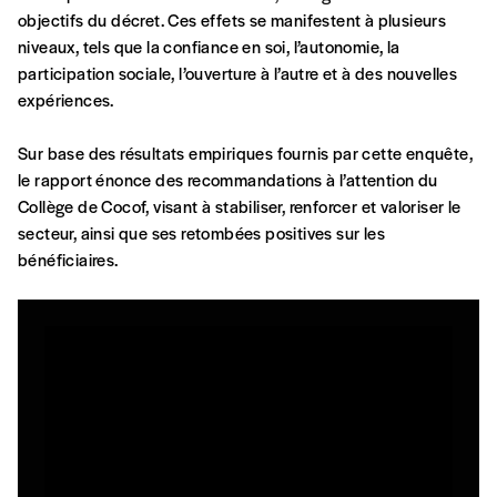
confirmation et la mention “participation
objectifs du décret. Ces effets se manifestent à plusieurs
Imag”.
niveaux, tels que la confiance en soi, l’autonomie, la
participation sociale, l’ouverture à l’autre et à des nouvelles
expériences.
NB
: Vous pouvez choisir de participer
financièrement à tout moment, même après
Sur base des résultats empiriques fournis par cette enquête,
avoir reçu plusieurs numéros. Ce paiement
le rapport énonce des recommandations à l’attention du
n’est pas indispensable. Il marque votre
Collège de Cocof, visant à stabiliser, renforcer et valoriser le
volonté de soutenir nos activités.
secteur, ainsi que ses retombées positives sur les
bénéficiaires.
NOS
FORMULES
Les mots de passe ne correspondent pas
Abonnement
INSCRIPTION