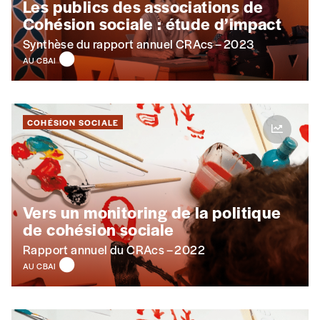
numéros)
Les publics des associations de
Cohésion sociale : étude d’impact
J’offre le(s) numéro(s)
Synthèse du rapport annuel CRAcs – 2023
AU CBAI
Vos coordonnées
COHÉSION SOCIALE
Prénom
*
Nom
*
Vers un monitoring de la politique
de cohésion sociale
Organisation
Rapport annuel du CRAcs – 2022
AU CBAI
TVA