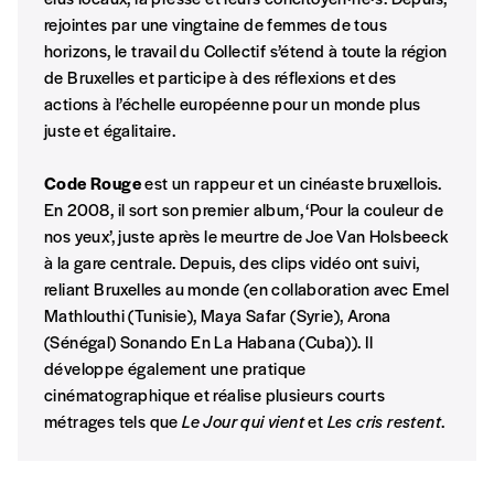
Je commande au numéro
rejointes par une vingtaine de femmes de tous
horizons, le travail du Collectif s’étend à toute la région
de Bruxelles et participe à des réflexions et des
Édition papier (livraison en Belgique
actions à l’échelle européenne pour un monde plus
uniquement)
juste et égalitaire.
Code Rouge
est un rappeur et un cinéaste bruxellois.
Quantité
En 2008, il sort son premier album, ‘Pour la couleur de
nos yeux’, juste après le meurtre de Joe Van Holsbeeck
à la gare centrale. Depuis, des clips vidéo ont suivi,
reliant Bruxelles au monde (en collaboration avec Emel
Mathlouthi (Tunisie), Maya Safar (Syrie), Arona
AJOUTER
(Sénégal) Sonando En La Habana (Cuba)). Il
développe également une pratique
cinématographique et réalise plusieurs courts
Édition numérique
métrages tels que
Le Jour qui vient
et
Les cris restent
.