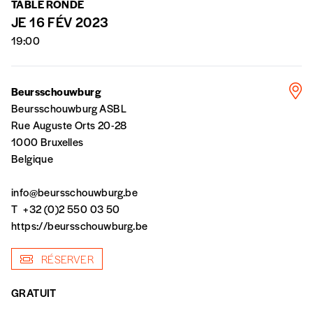
TABLE RONDE
AJOUTER
JE 16 FÉV 2023
19:00
Offre découverte
Vous souhaitez découvrir
Imag
? Nous vous
Beursschouwburg
offrons les deux derniers numéros publiés.
Beursschouwburg ASBL
Rue Auguste Orts 20-28
Je souhaite bénéficier de l’offre
1000 Bruxelles
découverte
Belgique
info@beursschouwburg.be
Cadeau
T
+32 (0)2 550 03 50
https://beursschouwburg.be
Faites découvrir l'
Imag
à un·e ami·e et offrez-
lui un abonnement ou numéro au choix.
RÉSERVER
J’offre un abonnement (5
GRATUIT
numéros)