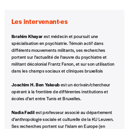
Imag”.
Les intervenant·es
NB
: Vous pouvez choisir de participer
financièrement à tout moment, même après
Ibrahim Khayar
est médecin et poursuit une
avoir reçu plusieurs numéros. Ce paiement
spécialisation en psychiatrie. Témoin actif dans
n’est pas indispensable. Il marque votre
différents mouvements militants, ses recherches
volonté de soutenir nos activités.
portent sur l’actualité de l’œuvre du psychiatre et
militant décolonial Frantz Fanon, et sur son utilisation
NOS
dans les champs sociaux et cliniques bruxellois
FORMULES
Joachim H. Ben Yakoub
est un écrivain/chercheur
opérant à la frontière de différentes institutions et
écoles d’art entre Tunis et Bruxelles.
Les mots de passe ne correspondent pas
Nadia Fadil
est professeur associé au département
Abonnement
INSCRIPTION
d’anthropologie sociale et culturelle de la KU Leuven.
1 an = 5 numéros
Ses recherches portent sur l’islam en Europe (en