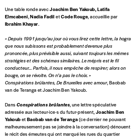
Une table ronde avec
Joachim Ben Yakoub,
Latifa
Elmcabeni
,
Nadia Fadil
et
Code Rouge
, accueillie par
Ibrahim Khayar
.
Formulaire de
« Depuis 1991 jusqu’au jour où vous lirez cette lettre, la hogra
Se connecter
que nous subissons est probablement devenue plus
commande
prononcée, plus prévisible aussi, suivant toujours les mêmes
stratégies et des schémas similaires. Le mépris est le fil
conducteur… Parfois, il nous empêche de respirer; alors on
A partir de 2021,
Imag, le magazine de
bouge, on se révolte. On n’a pas le choix. »
l’interculturel,
vous est proposé à
PRIX LIBRE
.
Conspirations brûlantes, De Bruxelles avec amour
, Baobab
Le prix libre est un mode de fixation du prix
van de Teranga et Joachim Ben Yakoub.
par l’acheteur d’un bien ou d’un service, qui
peut être une manière pour lui de payer le prix
Dans
Conspirations brûlantes
, une lettre spéculative
CONNEXION
qu’il estime juste. Dans l’objectif de rendre nos
adressée aux lecteur·ice·s du futur-présent,
Joachim Ben
activités et publications accessibles, et
Mot de passe oublié?
Yakoub
et
Baobab van de Teranga
(ce dernier ne pouvant
d’affirmer notre attachement aux valeurs de
malheureusement pas se joindre à la conversation) dénouent
solidarité, nous vous proposons d’estimer
le récit des émeutes qui ont marqué les rues du quartier