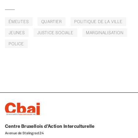
J’offre le(s) numéro(s)
ÉMEUTES
QUARTIER
POLITIQUE DE LA VILLE
Vos coordonnées
JEUNES
JUSTICE SOCIALE
MARGINALISATION
POLICE
Prénom
*
Nom
*
Organisation
TVA
Centre Bruxellois d’Action Interculturelle
Avenue de Stalingrad 24