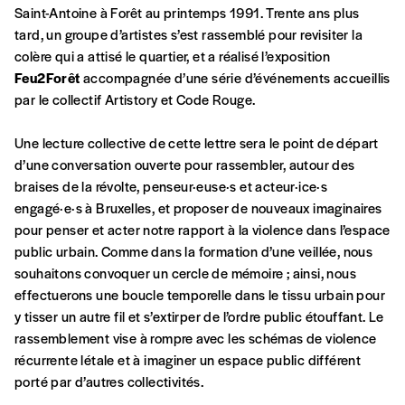
vous-mêmes le coût de notre publication.
Saint-Antoine à Forêt au printemps 1991. Trente ans plus
Cette valeur peut donc être inférieure, égale
tard, un groupe d’artistes s’est rassemblé pour revisiter la
Créer un
ou supérieure au prix indicatif. De cette
colère qui a attisé le quartier, et a réalisé l’exposition
manière, vous soutenez le travail de l’équipe
Feu2Forêt
accompagnée d’une série d’événements accueillis
compte
de rédaction selon vos moyens et vos
par le collectif Artistory et Code Rouge.
motivations.
Une lecture collective de cette lettre sera le point de départ
d’une conversation ouverte pour rassembler, autour des
En pratique
braises de la révolte, penseur·euse·s et acteur·ice·s
Vous vous abonnez pour l’année civile en
engagé·e·s à Bruxelles, et proposer de nouveaux imaginaires
cours ou vous commandez au numéro.
pour penser et acter notre rapport à la violence dans l’espace
Vous indiquez si vous souhaitez recevoir la
public urbain. Comme dans la formation d’une veillée, nous
revue en format papier ou numérique.
souhaitons convoquer un cercle de mémoire ; ainsi, nous
Vous renseignez vos coordonnées.
effectuerons une boucle temporelle dans le tissu urbain pour
Vous versez le montant de votre choix sur le
y tisser un autre fil et s’extirper de l’ordre public étouffant. Le
compte
IBAN BE34 0010 7305
rassemblement vise à rompre avec les schémas de violence
2190
avec en communication le numéro de
récurrente létale et à imaginer un espace public différent
la commande renseigné dans le mail de
porté par d’autres collectivités.
confirmation et la mention “participation