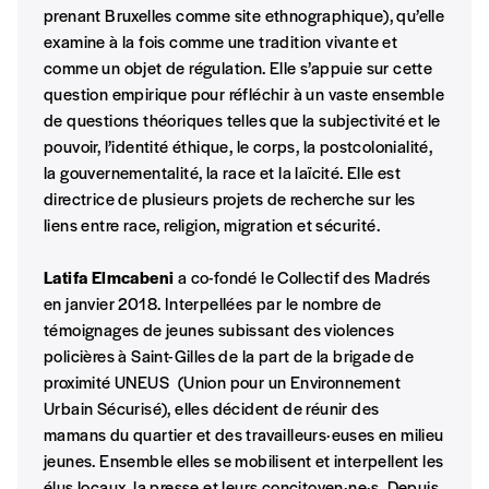
20€*
/an
*champs obligatoires
prenant Bruxelles comme site ethnographique), qu’elle
examine à la fois comme une tradition vivante et
comme un objet de régulation. Elle s’appuie sur cette
*Prix indicatif, frais de port inclus
question empirique pour réfléchir à un vaste ensemble
de questions théoriques telles que la subjectivité et le
pouvoir, l’identité éthique, le corps, la postcolonialité,
Par numéro
la gouvernementalité, la race et la laïcité. Elle est
5€*
directrice de plusieurs projets de recherche sur les
liens entre race, religion, migration et sécurité.
*Prix indicatif, frais de port inclus
Latifa Elmcabeni
a co-fondé le Collectif des Madrés
en janvier 2018. Interpellées par le nombre de
Je m'abonne à l'Imag
témoignages de jeunes subissant des violences
policières à Saint-Gilles de la part de la brigade de
proximité UNEUS (Union pour un Environnement
Format papier (livraison uniquement
Urbain Sécurisé), elles décident de réunir des
en Belgique)
mamans du quartier et des travailleurs·euses en milieu
Format numérique
jeunes. Ensemble elles se mobilisent et interpellent les
élus locaux, la presse et leurs concitoyen·ne·s. Depuis,