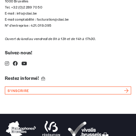
1000 Bruxelles
Tel. +32 (0)2 289 70 50
Téléphone
E-mail :
info@cbai.be
E-mail comptabilité :
facturation@cbai.be
N° d’entreprise : 421.019.095
E-mail
*
Ouvert du lundi au vendredi de 9h à 13h et de 14h à 17h30.
Suivez-nous!
Rue
Restez informé!
Code postal
S'INSCRIRE
Pays