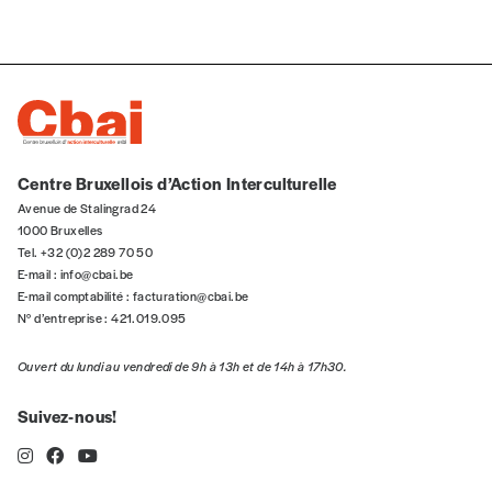
5€*
*Prix indicatif, frais de port inclus
Je m'abonne à l'Imag
Centre Bruxellois d’Action Interculturelle
Avenue de Stalingrad 24
Format papier (livraison uniquement
1000 Bruxelles
en Belgique)
Tel. +32 (0)2 289 70 50
Format numérique
E-mail :
info@cbai.be
E-mail comptabilité :
facturation@cbai.be
N° d’entreprise : 421.019.095
Je commande au numéro
Ouvert du lundi au vendredi de 9h à 13h et de 14h à 17h30.
Édition papier (livraison en Belgique
Suivez-nous!
uniquement)