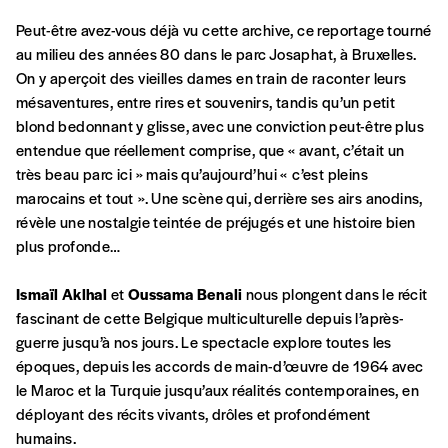
commande
Peut-être avez-vous déjà vu cette archive, ce reportage tourné
au milieu des années 80 dans le parc Josaphat, à Bruxelles.
On y aperçoit des vieilles dames en train de raconter leurs
A partir de 2021,
Imag, le magazine de
mésaventures, entre rires et souvenirs, tandis qu’un petit
l’interculturel,
vous est proposé à
PRIX LIBRE
.
blond bedonnant y glisse, avec une conviction peut-être plus
Le prix libre est un mode de fixation du prix
entendue que réellement comprise, que « avant, c’était un
par l’acheteur d’un bien ou d’un service, qui
très beau parc ici » mais qu’aujourd’hui « c’est pleins
peut être une manière pour lui de payer le prix
CONNEXION
marocains et tout ». Une scène qui, derrière ses airs anodins,
qu’il estime juste. Dans l’objectif de rendre nos
révèle une nostalgie teintée de préjugés et une histoire bien
activités et publications accessibles, et
Mot de passe oublié?
plus profonde…
d’affirmer notre attachement aux valeurs de
solidarité, nous vous proposons d’estimer
Ismaïl Aklhal
et
Oussama Benali
nous plongent dans le récit
vous-mêmes le coût de notre publication.
fascinant de cette Belgique multiculturelle depuis l’après-
Cette valeur peut donc être inférieure, égale
Créer un
guerre jusqu’à nos jours. Le spectacle explore toutes les
ou supérieure au prix indicatif. De cette
époques, depuis les accords de main-d’œuvre de 1964 avec
manière, vous soutenez le travail de l’équipe
compte
le Maroc et la Turquie jusqu’aux réalités contemporaines, en
de rédaction selon vos moyens et vos
déployant des récits vivants, drôles et profondément
motivations.
humains.