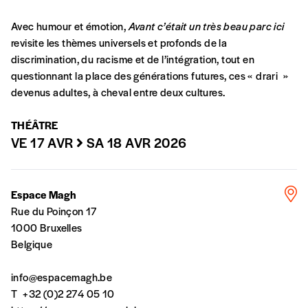
En pratique
Avec humour et émotion,
Avant c’était un très beau parc ici
Vous vous abonnez pour l’année civile en
revisite les thèmes universels et profonds de la
cours ou vous commandez au numéro.
discrimination, du racisme et de l’intégration, tout en
Vous indiquez si vous souhaitez recevoir la
questionnant la place des générations futures, ces « drari »
revue en format papier ou numérique.
devenus adultes, à cheval entre deux cultures.
Vous renseignez vos coordonnées.
Vous versez le montant de votre choix sur le
THÉÂTRE
compte
IBAN BE34 0010 7305
VE 17 AVR
SA 18 AVR 2026
2190
avec en communication le numéro de
la commande renseigné dans le mail de
confirmation et la mention “participation
Espace Magh
Imag”.
Rue du Poinçon 17
1000 Bruxelles
Belgique
NB
: Vous pouvez choisir de participer
financièrement à tout moment, même après
info@espacemagh.be
avoir reçu plusieurs numéros. Ce paiement
T
+32 (0)2 274 05 10
n’est pas indispensable. Il marque votre