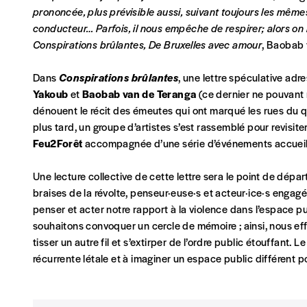
prononcée, plus prévisible aussi, suivant toujours les mêmes
NOS FORMULES
conducteur… Parfois, il nous empêche de respirer; alors on b
Conspirations brûlantes, De Bruxelles avec amour
, Baobab 
Dans
Conspirations brûlantes
, une lettre spéculative adr
Abonnement
Yakoub
et
Baobab van de Teranga
(ce dernier ne pouvant 
dénouent le récit des émeutes qui ont marqué les rues du q
1 an = 5 numéros
20€*
/an
plus tard, un groupe d’artistes s’est rassemblé pour revisiter l
Feu2Forêt
accompagnée d’une série d’événements accueillis
*Prix indicatif, frais de port inclus
Une lecture collective de cette lettre sera le point de dép
braises de la révolte, penseur·euse·s et acteur·ice·s engag
penser et acter notre rapport à la violence dans l’espace p
Je m'abonne à l'Imag
souhaitons convoquer un cercle de mémoire ; ainsi, nous ef
tisser un autre fil et s’extirper de l’ordre public étouffan
Format papier (livraison uniquement en Belgi
récurrente létale et à imaginer un espace public différent po
Format numérique