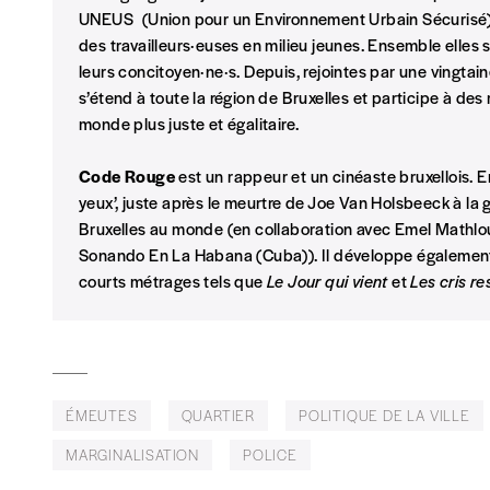
Vous souhaitez découvrir
Imag
? Nous vous offrons les d
UNEUS (Union pour un Environnement Urbain Sécurisé), 
des travailleurs·euses en milieu jeunes. Ensemble elles se
Je souhaite bénéficier de l’offre découverte
leurs concitoyen·ne·s. Depuis, rejointes par une vingtain
s’étend à toute la région de Bruxelles et participe à des
monde plus juste et égalitaire.
Cadeau
Code Rouge
est un rappeur et un cinéaste bruxellois. E
Faites découvrir l'
Imag
à un·e ami·e et offrez-lui un abo
yeux’, juste après le meurtre de Joe Van Holsbeeck à la ga
Bruxelles au monde (en collaboration avec Emel Mathlout
J’offre un abonnement (5 numéros)
Sonando En La Habana (Cuba)). Il développe également 
courts métrages tels que
Le Jour qui vient
et
Les cris re
J’offre le(s) numéro(s)
Vos coordonnées
Prénom
*
ÉMEUTES
QUARTIER
POLITIQUE DE LA VILLE
MARGINALISATION
POLICE