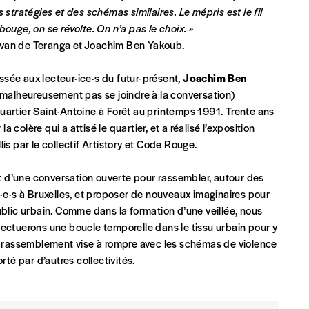
 stratégies et des schémas similaires. Le mépris est le fil
ouge, on se révolte. On n’a pas le choix. »
van de Teranga et Joachim Ben Yakoub.
essée aux lecteur·ice·s du futur-présent,
Joachim Ben
Par numéro
malheureusement pas se joindre à la conversation)
5€*
uartier Saint-Antoine à Forêt au printemps 1991. Trente ans
a colère qui a attisé le quartier, et a réalisé l’exposition
 par le collectif Artistory et Code Rouge.
Les mots de passe ne corre
*Prix indicatif, frais de port inclus
art d’une conversation ouverte pour rassembler, autour des
é·e·s à Bruxelles, et proposer de nouveaux imaginaires pour
ublic urbain. Comme dans la formation d’une veillée, nous
INSCRIPTION
fectuerons une boucle temporelle dans le tissu urbain pour y
*champs obligatoires
t. Le rassemblement vise à rompre avec les schémas de violence
que)
rté par d’autres collectivités.