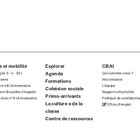
TVA
E-mail
*
n°
 et mobilité
Explorer
CBAI
Agenda
gne 3 - 4 - 32 |
Qui sommes-nous ?
ssens
Nos missions
Formations
Localité
gne 48 | Anneessens
L’équipe
Cohésion sociale
are Bruxelles-Chapelle
Rapports d'activités
Primo-arrivants
tation n°9 | Anneessens
Politique de confidentia
La culture a de la
Offres d'emploi
classe
Centre de ressources