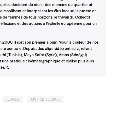
eux derniers numéros publiés.
elles décident de réunir des mamans du quartier et
 mobilisent et interpellent les élus locaux, la presse et
e de femmes de tous horizons, le travail du Collectif
 réflexions et des actions à l’échelle européenne pour un
n 2008, il sort son premier album, ‘Pour la couleur de nos
nnement ou numéro au choix.
re centrale. Depuis, des clips vidéo ont suivi, reliant
hi (Tunisie), Maya Safar (Syrie), Arona (Sénégal)
une pratique cinématographique et réalise plusieurs
stent
.
Nom
*
JEUNES
JUSTICE SOCIALE