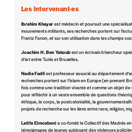
Je commande au numéro
Les intervenant·es
Édition papier (livraison en Belgique uniquemen
Ibrahim Khayar
est médecin et poursuit une spécialisat
mouvements militants, ses recherches portent sur l’actua
Frantz Fanon, et sur son utilisation dans les champs soci
Joachim H. Ben Yakoub
est un écrivain/chercheur opéra
AJOUTER
d’art entre Tunis et Bruxelles.
Édition numérique
Nadia Fadil
est professeur associé au département d’ant
recherches portent sur l’islam en Europe (en prenant Br
fois comme une tradition vivante et comme un objet de r
pour réfléchir à un vaste ensemble de questions théoriques
éthique, le corps, la postcolonialité, la gouvernementalité,
AJOUTER
projets de recherche sur les liens entre race, religion, mi
Offre découverte
Latifa Elmcabeni
a co-fondé le Collectif des Madrés en
témoignages de jeunes subissant des violences policières