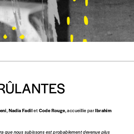
Créer un
s est proposé à
PRIX LIBRE
.
r d’un bien ou d’un service, qui peut être une manière pour lui de pay
 notre attachement aux valeurs de solidarité, nous vous proposons d
rix indicatif. De cette manière, vous soutenez le travail de l’équip
ous commandez au numéro.
format papier ou numérique.
BRÛLANTES
BAN BE34 0010 7305 2190
avec en communication le numéro de 
eni
,
Nadia Fadil
et
Code Rouge
, accueillie par
Ibrahim
 tout moment, même après avoir reçu plusieurs numéros. Ce paiemen
 hogra que nous subissons est probablement devenue plus