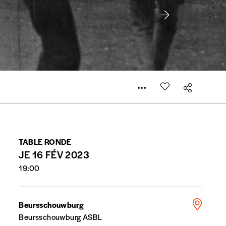
 compte
er le prix qu’il estime juste. Dans l’objectif de rendre
’estimer vous-mêmes le coût de notre publication. Cette
e de rédaction selon vos moyens et vos motivations.
TABLE RONDE
la commande renseigné dans le mail de confirmation et
JE 16 FÉV 2023
19:00
t n’est pas indispensable. Il marque votre volonté de
Beursschouwburg
Beursschouwburg ASBL