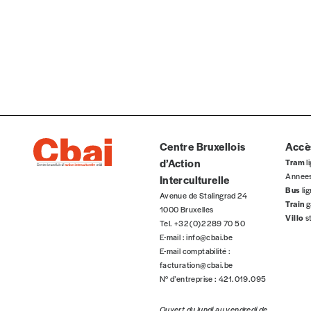
Organisation
Téléphone
Rue
Centre Bruxellois
Accès
d’Action
Tram
li
Annee
Interculturelle
Code postal
Bus
li
Avenue de Stalingrad 24
Train
g
1000 Bruxelles
Villo
s
Tel. +32 (0)2 289 70 50
E-mail :
info@cbai.be
Pays
E-mail comptabilité :
facturation@cbai.be
N° d’entreprise : 421.019.095
Ouvert du lundi au vendredi de