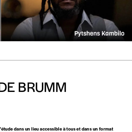
mmande
Créer un
s est proposé à
PRIX LIBRE
.
r d’un bien ou d’un service, qui peut être une manière pour lui de pay
 notre attachement aux valeurs de solidarité, nous vous proposons d
 DE BRUMM
rix indicatif. De cette manière, vous soutenez le travail de l’équip
ous commandez au numéro.
format papier ou numérique.
tude dans un lieu accessible à tous et dans un format
BAN BE34 0010 7305 2190
avec en communication le numéro de 