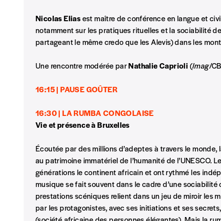
Vos coordonnées
Nicolas Elias
est maître de conférence en langue et civi
notamment sur les pratiques rituelles et la sociabilité d
Prénom
*
partageant le même credo que les Alevis) dans les mon
Une rencontre modérée par
Nathalie Caprioli
(
Imag
/CB
Organisation
16:15 | PAUSE GOÛTER
16:30 | LA RUMBA CONGOLAISE
Téléphone
Vie et présence à Bruxelles
Écoutée par des millions d’adeptes à travers le monde,
au patrimoine immatériel de l’humanité de l’UNESCO. Le
Rue
générations le continent africain et ont rythmé les indé
musique se fait souvent dans le cadre d’une sociabilité
prestations scéniques relient dans un jeu de miroir les m
Code postal
par les protagonistes, avec ses initiations et ses secrets
(société africaine des personnes élégantes). Mais la rum