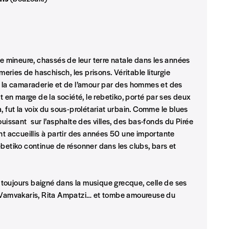
INSCRIPTION
*champs obligatoires
que)
ie mineure, chassés de leur terre natale dans les années
meries de haschisch, les prisons. Véritable liturgie
de la camaraderie et de l’amour par des hommes et des
t en marge de la société, le rebetiko, porté par ses deux
, fut la voix du sous-prolétariat urbain. Comme le blues
t)
ouissant sur l’asphalte des villes, des bas-fonds du Pirée
nt accueillis à partir des années 50 une importante
ebetiko continue de résonner dans les clubs, bars et
a toujours baigné dans la musique grecque, celle de ses
os Vamvakaris, Rita Ampatzi… et tombe amoureuse du