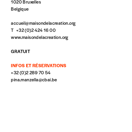
1020 Bruxelles
Belgique
accueil@maisondelacreation.org
t n’est pas indispensable. Il marque votre volonté de
T
+32 (0)2 424 16 00
www.maisondelacreation.org
GRATUIT
INFOS ET RÉSERVATIONS
+32 (0)2 289 70 54
pina.manzella@cbai.be
spondent pas