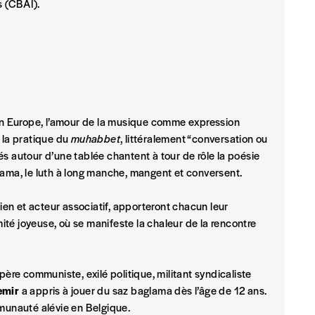
s (CBAI).
eux derniers numéros publiés.
n Europe, l’amour de la musique comme expression
s la pratique du
muhabbet
, littéralement “conversation ou
és autour d’une tablée chantent à tour de rôle la poésie
lama, le luth à long manche, mangent et conversent.
ien et acteur associatif, apporteront chacun leur
imité joyeuse, où se manifeste la chaleur de la rencontre
nnement ou numéro au choix.
père communiste, exilé politique, militant syndicaliste
emir
a appris à jouer du saz baglama dès l’âge de 12 ans.
mmunauté alévie en Belgique.