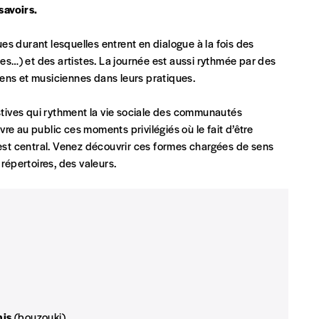
savoirs.
s durant lesquelles entrent en dialogue à la fois des
s…) et des artistes. La journée est aussi rythmée par des
 tout moment, même après avoir reçu plusieurs numéros. Ce paiemen
iens et musiciennes dans leurs pratiques.
estives qui rythment la vie sociale des communautés
re au public ces moments privilégiés où le fait d’être
st central. Venez découvrir ces formes chargées de sens
répertoires, des valeurs.
Par numéro
5€*
Les mots de passe ne corre
*Prix indicatif, frais de port inclus
nis
(bouzouki)