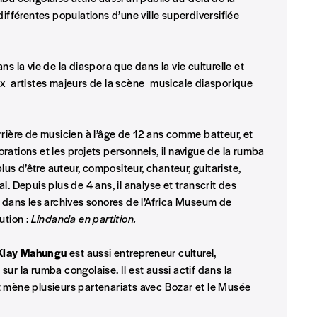
différentes populations d’une ville superdiversifiée
s la vie de la diaspora que dans la vie culturelle et
ux artistes majeurs de la scène musicale diasporique
ière de musicien à l’âge de 12 ans comme batteur, et
entialité
*
borations et les projets personnels, il navigue de la rumba
lus d’être auteur, compositeur, chanteur, guitariste,
lles (RGPD)
. Depuis plus de 4 ans, il analyse et transcrit des
dans les archives sonores de l’Africa Museum de
ution :
Lindanda en partition.
Klay Mahungu
est aussi entrepreneur culturel,
ur la rumba congolaise. Il est aussi actif dans la
t mène plusieurs partenariats avec Bozar et le Musée