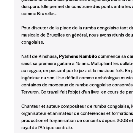
diaspora. Elle permet de construire des ponts entre les 
comme Bruxelles.
Pays
Pour discuter de la place de la rumba congolaise tant dan
musicale de Bruxelles en général, nous avons réunis de
congolaise.
Je souhaite recevoir une facture
Natif de Kinshasa,
Pytshens Kambilo
commence sa carr
J’ai lu et j’accepte votre politique de confid
saisit sa première guitare à 15 ans. Multipliant les colla
au reggae, en passant par le jazz et la musique folk. En p
Lire notre
politique de protection des données personne
ingénieur du son, il se définit comme archéologue musical
centaines de morceaux de rumba congolaise conservés 
Ajouter un message (facultatif)
Tervuren. Ce travail fait l’objet d’un livre en cours de par
Chanteur et auteur-compositeur de rumba congolaise,
organisateur et animateur de conférences et formations s
production et l’organisation de concerts depuis 2008 e
royal de l’Afrique centrale.