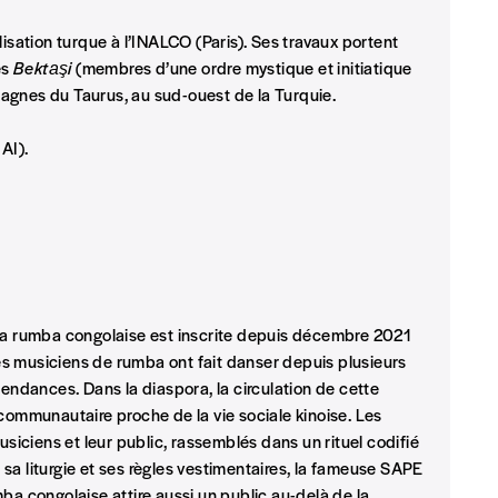
lisation turque à l’INALCO (Paris). Ses travaux portent
es
Bektaşi
(membres d’une ordre mystique et initiatique
Nom
*
tagnes du Taurus, au sud-ouest de la Turquie.
AI).
TVA
E-mail
*
 la rumba congolaise est inscrite depuis décembre 2021
s musiciens de rumba ont fait danser depuis plusieurs
n°
pendances. Dans la diaspora, la circulation de cette
 communautaire proche de la vie sociale kinoise. Les
usiciens et leur public, rassemblés dans un rituel codifié
Localité
, sa liturgie et ses règles vestimentaires, la fameuse SAPE
ba congolaise attire aussi un public au-delà de la