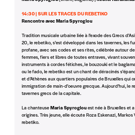
Je m'abonne à l'Imag
14:30 | SUR LES TRACES DU REBETIKO
Rencontre avec Maria Spyroglou
Format papier (livraison uniquement en Belgi
Format numérique
Tradition musicale urbaine liée à l’exode des Grecs d’As
20, le rebetiko, s’est développé dans les tavernes, les fu
profane, avec ses codes et ses rites, célébrée autour 
Je commande au numéro
femmes, fiers et libres de toutes entraves, vivant souven
instruments à cordes fétiches, le bouzouki et le baglama
Édition papier (livraison en Belgique uniquemen
ou le fado, le rebetiko est un chant de déracinés s’épan
et d’Athènes aux quartiers populaires de Bruxelles qui o
immigration de main-d’oeuvre grecque. Aujourd’hui, le r
tavernes grecs de la capitale.
AJOUTER
La chanteuse
Maria Spyroglou
est née à Bruxelles et 
origines. Très jeune, elle écoute Roza Eskenazi, Mark
Édition numérique
rebetiko.