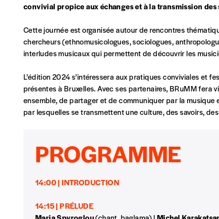
convivial propice aux échanges et à la transmission des 
la mention “participation Imag”.
Cette journée est organisée autour de rencontres thématique
chercheurs (ethnomusicologues, sociologues, anthropologue
NB
: Vous pouvez choisir de participer financièrement à
interludes musicaux qui permettent de découvrir les music
soutenir nos activités.
L’édition 2024 s’intéressera aux pratiques conviviales et f
NOS FORMULES
présentes à Bruxelles. Avec ses partenaires, BRuMM fera viv
ensemble, de partager et de communiquer par la musique e
par lesquelles se transmettent une culture, des savoirs, des 
Abonnement
PROGRAMME
1 an = 5 numéros
20€*
/an
14:00 | INTRODUCTION
*Prix indicatif, frais de port inclus
14:15 | PRÉLUDE
Maria Spyroglou
(chant, baglama) |
Michel Karakatsa