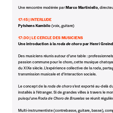
Une rencontre modérée par
Marco Martiniello
, direct
17:15 | INTERLUDE
Pytshens Kambilo
(voix, guitare)
17:30 | L
E CERCLE DES MUSICIENS
Une introduction à la
roda de choro
par Henri Greind
Des musiciens réunis autour d’une table : professionnels
passion commune pour le choro, cette musique chatoyant
du XIXe siècle. L’expérience collective de la
roda
, parta
transmission musicale et d’interaction sociale.
Le concept de la
roda de choro
s’est exporté au-delà du 
installés à l’étranger. Si de grandes villes à travers le m
puisqu’une
Roda de Choro de Bruxelas
se réunit régulièr
Multi-instrumentiste (contrebasse, guitare, basse), com