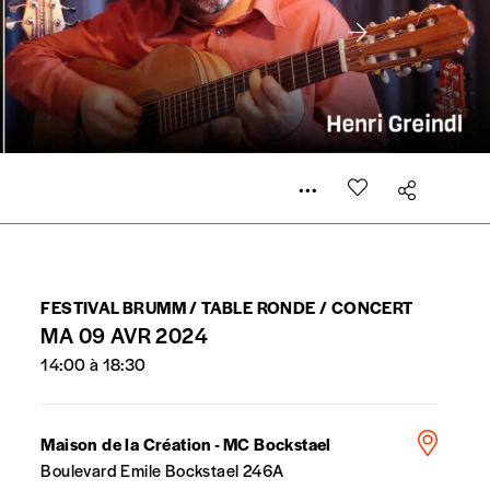
 compte
er le prix qu’il estime juste. Dans l’objectif de rendre
’estimer vous-mêmes le coût de notre publication. Cette
FESTIVAL BRUMM / TABLE RONDE / CONCERT
e de rédaction selon vos moyens et vos motivations.
MA 09 AVR 2024
14:00 à 18:30
Maison de la Création - MC Bockstael
Boulevard Emile Bockstael 246A
la commande renseigné dans le mail de confirmation et