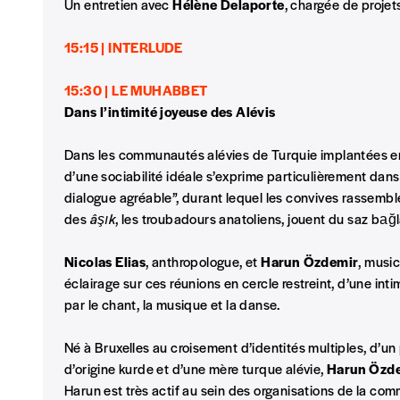
Un entretien avec
Hélène Delaporte
, chargée de projet
15:15 | INTERLUDE
AJOUTER
15:30 | LE MUHABBET
Offre découverte
Dans l’intimité joyeuse des Alévis
Vous souhaitez découvrir
Imag
? Nous vous offrons les d
Dans les communautés alévies de Turquie implantées e
d’une sociabilité idéale s’exprime particulièrement dan
Je souhaite bénéficier de l’offre découverte
dialogue agréable”, durant lequel les convives rassembl
des
âşık
, les troubadours anatoliens, jouent du saz bağ
Cadeau
Nicolas Elias
, anthropologue, et
Harun Özdemir
, music
éclairage sur ces réunions en cercle restreint, d’une int
Faites découvrir l'
Imag
à un·e ami·e et offrez-lui un abo
par le chant, la musique et la danse.
J’offre un abonnement (5 numéros)
Né à Bruxelles au croisement d’identités multiples, d’un 
d’origine kurde et d’une mère turque alévie,
Harun Özd
J’offre le(s) numéro(s)
Harun est très actif au sein des organisations de la co