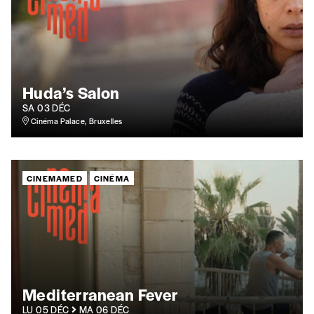
Par numéro
5€*
*Prix indicatif, frais de port inclus
Huda’s Salon
SA 03 DÉC
Je m'abonne à l'Imag
Cinéma Palace, Bruxelles
Format papier (livraison uniquement
en Belgique)
CINEMAMED
CINÉMA
Format numérique
Je commande au numéro
Édition papier (livraison en Belgique
Mediterranean Fever
uniquement)
LU 05 DÉC
MA 06 DÉC