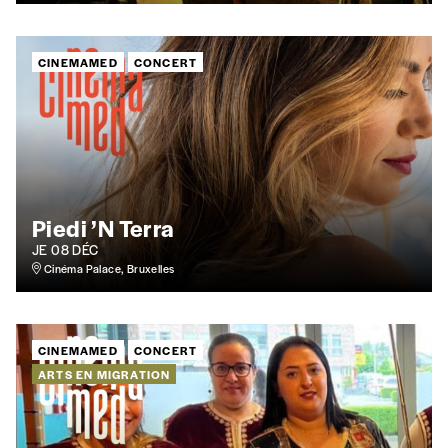
Prénom
*
CINEMAMED
CONCERT
Nom
*
Organisation
Piedi ’N Terra
JE 08 DÉC
TVA
Cinéma Palace, Bruxelles
Téléphone
CINEMAMED
CONCERT
ARTS EN MIGRATION
E-mail
*