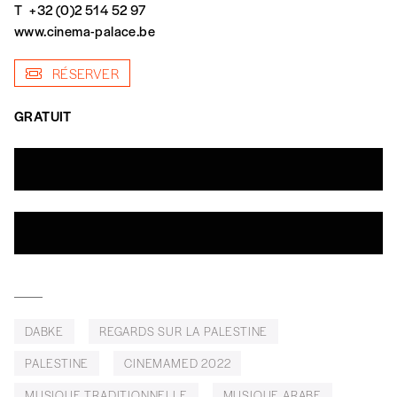
T
+32 (0)2 514 52 97
www.cinema-palace.be
En pratique
RÉSERVER
Vous vous abonnez pour l’année civile en
cours ou vous commandez au numéro.
GRATUIT
Vous indiquez si vous souhaitez recevoir la
revue en format papier ou numérique.
Vous renseignez vos coordonnées.
Vous versez le montant de votre choix sur le
compte
IBAN BE34 0010 7305
2190
avec en communication le numéro de
la commande renseigné dans le mail de
confirmation et la mention “participation
Imag”.
DABKE
REGARDS SUR LA PALESTINE
NB
: Vous pouvez choisir de participer
PALESTINE
CINEMAMED 2022
financièrement à tout moment, même après
avoir reçu plusieurs numéros. Ce paiement
MUSIQUE TRADITIONNELLE
MUSIQUE ARABE