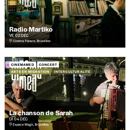
offrons les deux derniers numéros publiés.
Je souhaite bénéficier de l’offre
découverte
Radio Martiko
VE 02 DÉC
Cinéma Palace, Bruxelles
Cadeau
Faites découvrir l'
Imag
à un·e ami·e et offrez-
lui un abonnement ou numéro au choix.
CINEMAMED
CONCERT
ARTS EN MIGRATION
INTERCULTURALITÉ
J’offre un abonnement (5
numéros)
J’offre le(s) numéro(s)
La chanson de Sarah
Vos coordonnées
DI 04 DÉC
Espace Magh, Bruxelles