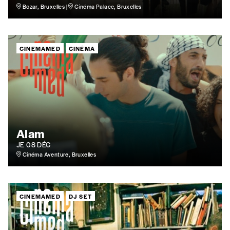
Bozar, Bruxelles |
Cinéma Palace, Bruxelles
Quantité
CINEMAMED
CINÉMA
AJOUTER
Édition numérique
Alam
JE 08 DÉC
Cinéma Aventure, Bruxelles
AJOUTER
CINEMAMED
DJ SET
Offre découverte
Vous souhaitez découvrir
Imag
? Nous vous