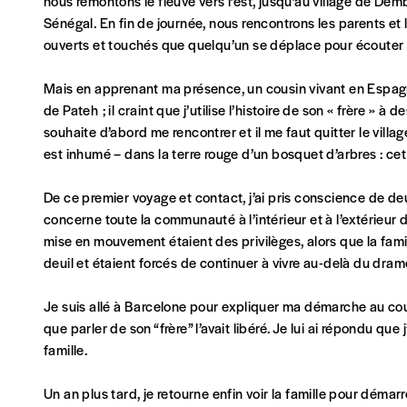
nous remontons le fleuve vers l’est, jusqu’au village de Dem
Sénégal. En fin de journée, nous rencontrons les parents et le
ouverts et touchés que quelqu’un se déplace pour écouter l
AJOUTER
Mais en apprenant ma présence, un cousin vivant en Espag
de Pateh ; il craint que j’utilise l’histoire de son « frère » à d
Offre découverte
souhaite d’abord me rencontrer et il me faut quitter le villag
Vous souhaitez découvrir
Imag
? Nous vous offrons les d
est inhumé – dans la terre rouge d’un bosquet d’arbres : cet 
Je souhaite bénéficier de l’offre découverte
De ce premier voyage et contact, j’ai pris conscience de deux
concerne toute la communauté à l’intérieur et à l’extérieur du
mise en mouvement étaient des privilèges, alors que la famil
Cadeau
deuil et étaient forcés de continuer à vivre au-delà du dram
Faites découvrir l'
Imag
à un·e ami·e et offrez-lui un abo
Je suis allé à Barcelone pour expliquer ma démarche au co
que parler de son “frère” l’avait libéré. Je lui ai répondu 
J’offre un abonnement (5 numéros)
famille.
J’offre le(s) numéro(s)
Un an plus tard, je retourne enfin voir la famille pour démar