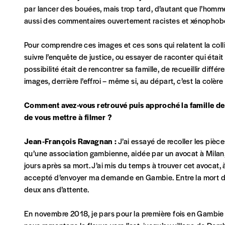
Je m'abonne à l'Imag
par lancer des bouées, mais trop tard, d’autant que l’homme
aussi des commentaires ouvertement racistes et xénophobes q
Format papier (livraison uniquement en Belgi
Pour comprendre ces images et ces sons qui relatent la coll
Format numérique
suivre l’enquête de justice, ou essayer de raconter qui était
possibilité était de rencontrer sa famille, de recueillir diff
images, derrière l’effroi – même si, au départ, c’est la col
Je commande au numéro
Comment avez-vous retrouvé puis approché la famille de P
Édition papier (livraison en Belgique uniquemen
de vous mettre à filmer ?
Jean-François Ravagnan :
J’ai essayé de recoller les pièce
qu’une association gambienne, aidée par un avocat à Milan,
jours après sa mort. J’ai mis du temps à trouver cet avocat, à 
AJOUTER
accepté d’envoyer ma demande en Gambie. Entre la mort de P
deux ans d’attente.
Édition numérique
En novembre 2018, je pars pour la première fois en Gambie a