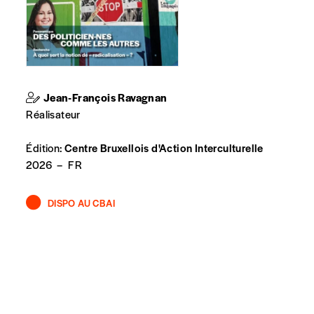
t n’est pas indispensable. Il marque votre volonté de
Jean-François Ravagnan
Réalisateur
Édition:
Centre Bruxellois d'Action Interculturelle
2026
–
FR
DISPO AU CBAI
spondent pas