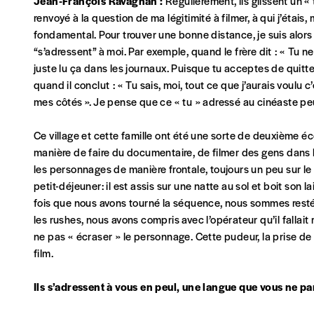
Jean-François Ravagnan :
Régulièrement, ils glissent un « t
renvoyé à la question de ma légitimité à filmer, à qui j’étais
fondamental. Pour trouver une bonne distance, je suis alors re
“s’adressent” à moi. Par exemple, quand le frère dit : « Tu ne
juste lu ça dans les journaux. Puisque tu acceptes de quitter
quand il conclut : « Tu sais, moi, tout ce que j’aurais voulu 
mes côtés ». Je pense que ce « tu » adressé au cinéaste peu
Ce village et cette famille ont été une sorte de deuxième é
manière de faire du documentaire, de filmer des gens dans l
les personnages de manière frontale, toujours un peu sur l
petit-déjeuner: il est assis sur une natte au sol et boit son l
fois que nous avons tourné la séquence, nous sommes rest
les rushes, nous avons compris avec l’opérateur qu’il fall
ne pas « écraser » le personnage. Cette pudeur, la prise de 
film.
Ils s’adressent à vous en peul, une langue que vous ne pa