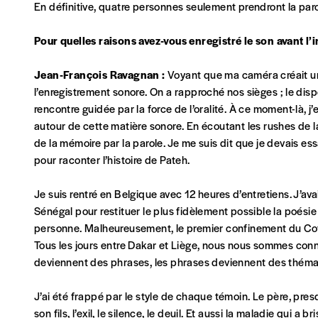
En définitive, quatre personnes seulement prendront la parol
Vos coordonnées
Pour quelles raisons avez-vous enregistré le son avant l’
Prénom
*
Jean-François Ravagnan :
Voyant que ma caméra créait un m
l’enregistrement sonore. On a rapproché nos sièges ; le dispo
rencontre guidée par la force de l’oralité. À ce moment-là, j’e
Organisation
autour de cette matière sonore. En écoutant les rushes de la
de la mémoire par la parole. Je me suis dit que je devais essa
pour raconter l’histoire de Pateh.
Téléphone
Je suis rentré en Belgique avec 12 heures d’entretiens. J’ava
Sénégal pour restituer le plus fidèlement possible la poési
personne. Malheureusement, le premier confinement du Covid 
Rue
Tous les jours entre Dakar et Liège, nous nous sommes con
deviennent des phrases, les phrases deviennent des théma
J’ai été frappé par le style de chaque témoin. Le père, pre
Code postal
son fils, l’exil, le silence, le deuil. Et aussi la maladie qui 