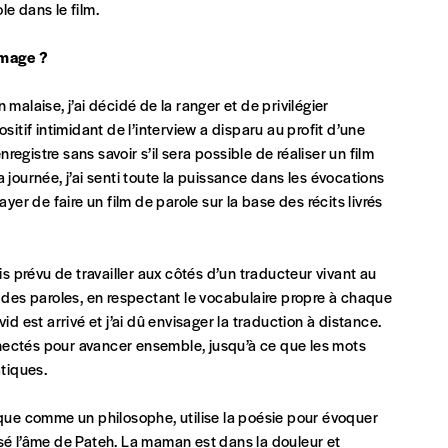
e dans le film.
image ?
Nom
*
alaise, j’ai décidé de la ranger et de privilégier
sitif intimidant de l’interview a disparu au profit d’une
nregistre sans savoir s’il sera possible de réaliser un film
TVA
 journée, j’ai senti toute la puissance dans les évocations
yer de faire un film de parole sur la base des récits livrés
E-mail
*
is prévu de travailler aux côtés d’un traducteur vivant au
e des paroles, en respectant le vocabulaire propre à chaque
est arrivé et j’ai dû envisager la traduction à distance.
n°
nectés pour avancer ensemble, jusqu’à ce que les mots
tiques.
sque comme un philosophe, utilise la poésie pour évoquer
Localité
a brisé l’âme de Pateh. La maman est dans la douleur et