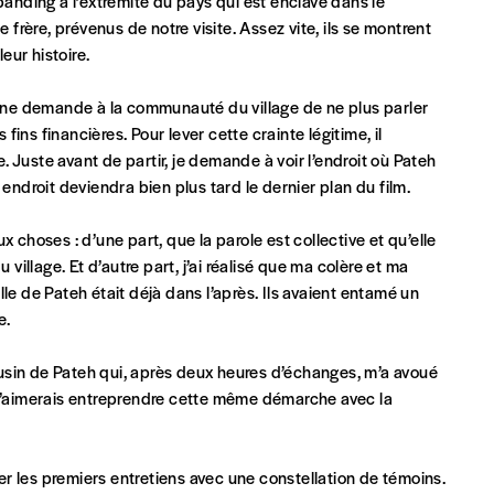
banding à l’extrémité du pays qui est enclavé dans le
 frère, prévenus de notre visite. Assez vite, ils se montrent
eur histoire.
ne demande à la communauté du village de ne plus parler
es fins financières. Pour lever cette crainte légitime, il
e. Juste avant de partir, je demande à voir l’endroit où Pateh
eux derniers numéros publiés.
endroit deviendra bien plus tard le dernier plan du film.
 choses : d’une part, que la parole est collective et qu’elle
 village. Et d’autre part, j’ai réalisé que ma colère et ma
le de Pateh était déjà dans l’après. Ils avaient entamé un
e.
nnement ou numéro au choix.
usin de Pateh qui, après deux heures d’échanges, m’a avoué
que j’aimerais entreprendre cette même démarche avec la
rer les premiers entretiens avec une constellation de témoins.