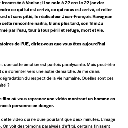
 fracassée à Venise ; il se noie à 22 ans le 22 janvier
e ce qui lui est arrivé, ce qui nous est arrivé, et relier
rd et sans pitié, le réalisateur Jean‑François Ravagnan
e cette rencontre naitra, 8 ans plus tard, son film
La
 tout moment, même après avoir reçu plusieurs numéros. Ce paiemen
hmé par l’eau, tour à tour péril et refuge, mort et vie.
atoires de l’UE, diriez-vous que vous êtes aujourd’hui
nt que cette émotion est parfois paralysante. Mais peut-être
t de s’orienter vers une autre démarche. Je me dirais
 dégradation du respect de la vie humaine. Quelles sont ces
Par numéro
ité ?
5€*
tre film où vous reprenez une vidéo montrant un homme en
tance à personne en danger.
Les mots de passe ne corre
*Prix indicatif, frais de port inclus
 cette vidéo qui ne dure pourtant que deux minutes. L’image
. On voit des témoins paralysés d’effroi; certains finissent