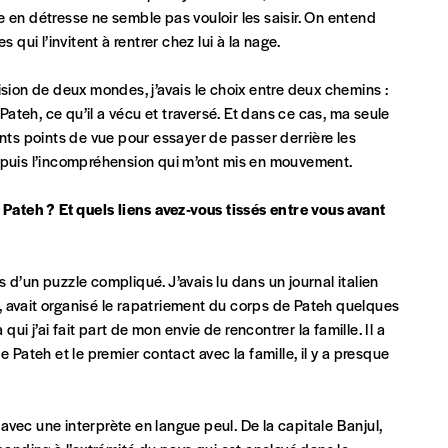
INSCRIPTION
 en détresse ne semble pas vouloir les saisir. On entend
ui l’invitent à rentrer chez lui à la nage.
*champs obligatoires
que)
ision de deux mondes, j’avais le choix entre deux chemins :
 Pateh, ce qu’il a vécu et traversé. Et dans ce cas, ma seule
érents points de vue pour essayer de passer derrière les
ère puis l’incompréhension qui m’ont mis en mouvement.
ateh ? Et quels liens avez-vous tissés entre vous avant
t)
s d’un puzzle compliqué. J’avais lu dans un journal italien
 avait organisé le rapatriement du corps de Pateh quelques
qui j’ai fait part de mon envie de rencontrer la famille. Il a
ateh et le premier contact avec la famille, il y a presque
vec une interprète en langue peul. De la capitale Banjul,