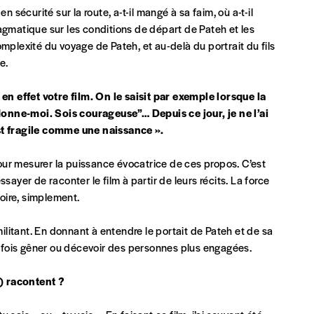
 en sécurité sur la route, a-t-il mangé à sa faim, où a-t-il
agmatique sur les conditions de départ de Pateh et les
mplexité du voyage de Pateh, et au-delà du portrait du fils
e.
 en effet votre film. On le saisit par exemple lorsque la
onne-moi. Sois courageuse”… Depuis ce jour, je ne l’ai
est fragile comme une naissance ».
entialité
*
pour mesurer la puissance évocatrice de ces propos. C’est
lles (RGPD)
sayer de raconter le film à partir de leurs récits. La force
toire, simplement.
militant. En donnant à entendre le portait de Pateh et de sa
parfois gêner ou décevoir des personnes plus engagées.
e) racontent ?