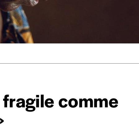
mmande
Créer un
s est proposé à
PRIX LIBRE
.
r d’un bien ou d’un service, qui peut être une manière pour lui de pay
 notre attachement aux valeurs de solidarité, nous vous proposons d
rix indicatif. De cette manière, vous soutenez le travail de l’équip
t fragile comme
»
ous commandez au numéro.
format papier ou numérique.
BAN BE34 0010 7305 2190
avec en communication le numéro de 