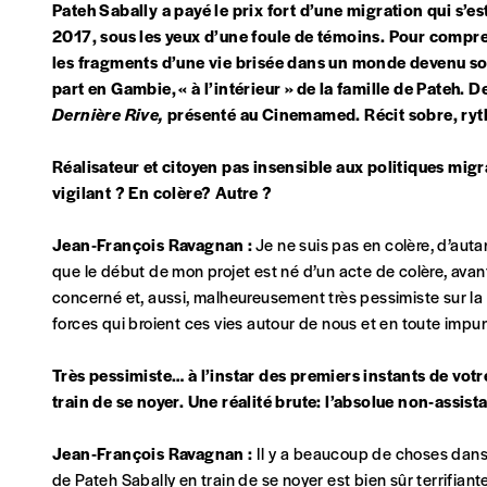
Pateh Sabally a payé le prix fort d’une migration qui s’est
la mention “participation Imag”.
2017, sous les yeux d’une foule de témoins. Pour comprendr
les fragments d’une vie brisée dans un monde devenu sou
part en Gambie, « à l’intérieur » de la famille de Pateh. D
NB
: Vous pouvez choisir de participer financièrement à
Dernière Rive,
présenté au Cinemamed.
Récit sobre, ryt
soutenir nos activités.
Réalisateur et citoyen pas insensible aux politiques migr
NOS FORMULES
vigilant ? En colère? Autre ?
Jean-François Ravagnan :
Je ne suis pas en colère, d’auta
que le début de mon projet est né d’un acte de colère, avan
concerné et, aussi, malheureusement très pessimiste sur la
Abonnement
forces qui broient ces vies autour de nous et en toute impun
1 an = 5 numéros
20€*
/an
Très pessimiste… à l’instar des premiers instants de vo
train de se noyer. Une réalité brute
: l’absolue non-assis
*Prix indicatif, frais de port inclus
Jean-François Ravagnan :
Il y a beaucoup de choses dans
de Pateh Sabally en train de se noyer est bien sûr terrifiante