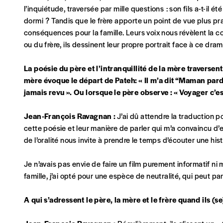
l’inquiétude, traversée par mille questions : son fils a-t-il été
dormi ? Tandis que le frère apporte un point de vue plus pr
Pays
conséquences pour la famille. Leurs voix nous révèlent la co
ou du frère, ils dessinent leur propre portrait face à ce dram
La poésie du père et l’intranquillité de la mère traversent
mère évoque le départ de Pateh: « Il m’a dit “Maman pard
Je souhaite recevoir une facture
jamais revu ». Ou lorsque le père observe : « Voyager c’
J’ai lu et j’accepte votre politique de confid
Jean-François Ravagnan :
J’ai dû attendre la traduction 
Lire notre
politique de protection des données personne
cette poésie et leur manière de parler qui m’a convaincu d’es
de l’oralité nous invite à prendre le temps d’écouter une his
Ajouter un message (facultatif)
Je n’avais pas envie de faire un film purement informatif ni 
famille, j’ai opté pour une espèce de neutralité, qui peut 
A qui s’adressent le père, la mère et le frère quand ils (s