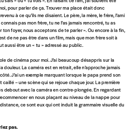
u sais » ou « tu vois ». En faisant ce film, j’ai souvent été
, moi, pour parler de ça. Trouver ma place était donc
venu à ce qu’ils me disaient. Le père, la mère, le frère, l’ami
 connais pas mon frère, tu ne l’as jamais rencontré, tu as
 ton foyer, nous acceptons de te parler ». Ou encore à la fin,
c’est de ne pas être dans un film, mais que mon frère soit à
t aussi être un « tu » adressé au public.
cole de cinéma pour moi. J’ai beaucoup désappris sur la
a douleur. La caméra est en retrait, elle n’approche jamais
e côté. J’ai un exemple marquant lorsque le papa prend son
ait caillé – une scène qui se rejoue chaque jour. La première
és debout avec la caméra en contre-plongée. En regardant
ait recommencer en nous plaçant au niveau de la nappe pour
distance, ce sont eux qui ont induit la grammaire visuelle du
rlez pas.