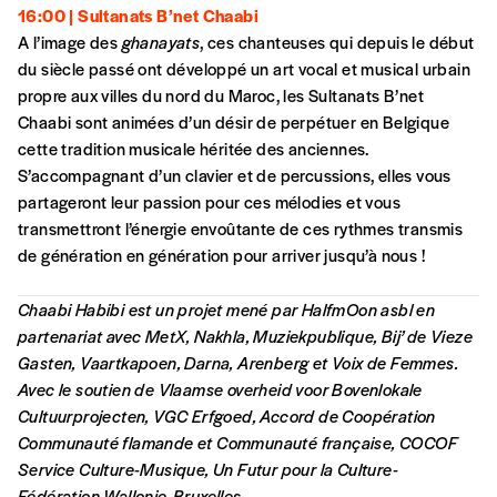
16:00 | Sultanats B’net Chaabi
A l’image des
ghanayats
, ces chanteuses qui depuis le début
du siècle passé ont développé un art vocal et musical urbain
propre aux villes du nord du Maroc, les Sultanats B’net
Chaabi sont animées d’un désir de perpétuer en Belgique
cette tradition musicale héritée des anciennes.
S’accompagnant d’un clavier et de percussions, elles vous
partageront leur passion pour ces mélodies et vous
transmettront l’énergie envoûtante de ces rythmes transmis
de génération en génération pour arriver jusqu’à nous !
Chaabi Habibi est un projet mené par HalfmOon asbl
en
partenariat avec
MetX, Nakhla, Muziekpublique, Bij’ de Vieze
Gasten, Vaartkapoen, Darna, Arenberg et Voix de Femmes.
A
vec le soutien de Vlaamse overheid voor Bovenlokale
Cultuurprojecten, VGC Erfgoed, Accord de Coopération
Communauté flamande et Communauté française, COCOF
Service Culture-Musique, Un Futur pour la Culture-
Fédération Wallonie-Bruxelles.