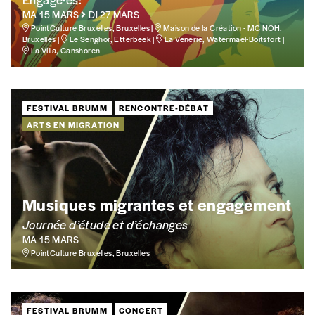
TVA
MA 15 MARS
DI 27 MARS
PointCulture Bruxelles, Bruxelles |
Maison de la Création - MC NOH,
Bruxelles |
Le Senghor, Etterbeek |
La Vénerie, Watermael-Boitsfort |
La Villa, Ganshoren
Téléphone
FESTIVAL BRUMM
RENCONTRE-DÉBAT
ARTS EN MIGRATION
E-mail
*
Rue
Musiques migrantes et engagement
Journée d’étude et d’échanges
MA 15 MARS
Code postal
PointCulture Bruxelles, Bruxelles
Pays
FESTIVAL BRUMM
CONCERT