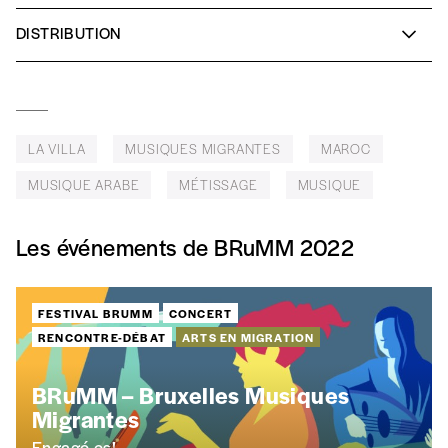
DISTRIBUTION
J’offre un abonnement (5 numéros)
Mehdiya
claviers, chant
Jamila
,
Kaouthar
,
Karima
et
Souhaila
percussions, chant
J’offre le(s) numéro(s)
LA VILLA
MUSIQUES MIGRANTES
MAROC
Vos coordonnées
MUSIQUE ARABE
MÉTISSAGE
MUSIQUE
Prénom
*
Les événements de BRuMM 2022
Nom
*
FESTIVAL BRUMM
CONCERT
RENCONTRE-DÉBAT
ARTS EN MIGRATION
Organisation
BRuMM – Bruxelles Musiques
Migrantes
Engagé·es!