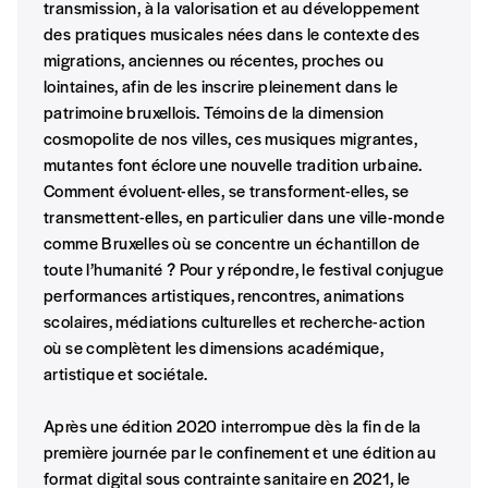
transmission, à la valorisation et au développement
A partir de 2021,
Imag, le magazine de l’interculturel,
vou
des pratiques musicales nées dans le contexte des
Le prix libre est un mode de fixation du prix par l’achete
migrations, anciennes ou récentes, proches ou
pour lui de payer le prix qu’il estime juste. Dans l’objecti
lointaines, afin de les inscrire pleinement dans le
d’affirmer notre attachement aux valeurs de solidarité,
patrimoine bruxellois. Témoins de la dimension
notre publication. Cette valeur peut donc être inférieure,
cosmopolite de nos villes, ces musiques migrantes,
vous soutenez le travail de l’équipe de rédaction selon v
mutantes font éclore une nouvelle tradition urbaine.
CONNEXION
Comment évoluent-elles, se transforment-elles, se
transmettent-elles, en particulier dans une ville-monde
En pratique
Mot de passe oublié?
comme Bruxelles où se concentre un échantillon de
Vous vous abonnez pour l’année civile en cours ou v
toute l’humanité ? Pour y répondre, le festival conjugue
Vous indiquez si vous souhaitez recevoir la revue en 
performances artistiques, rencontres, animations
Vous renseignez vos coordonnées.
scolaires, médiations culturelles et recherche-action
Vous versez le montant de votre choix sur le compte
I
où se complètent les dimensions académique,
Créer un compte
numéro de la commande renseigné dans le mail de conf
artistique et sociétale.
Après une édition 2020 interrompue dès la fin de la
NB
: Vous pouvez choisir de participer financièrement 
première journée par le confinement et une édition au
Ce paiement n’est pas indispensable. Il marque votre vol
format digital sous contrainte sanitaire en 2021, le