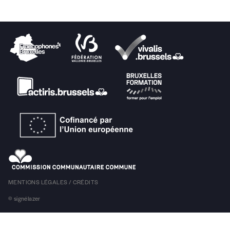
MENTIONS LÉGALES / CRÉDITS
© signélazer