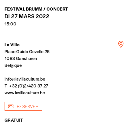
AJOUTER
FESTIVAL BRUMM / CONCERT
DI 27 MARS 2022
Édition numérique
15:00
La Villa
AJOUTER
Place Guido Gezelle 26
1083 Ganshoren
Belgique
Offre découverte
Vous souhaitez découvrir
Imag
? Nous vous offrons les d
info@lavillaculture.be
T
+32 (0)2/420 37 27
Je souhaite bénéficier de l’offre découverte
www.lavillaculture.be
RESERVER
Cadeau
GRATUIT
Faites découvrir l'
Imag
à un·e ami·e et offrez-lui un abo