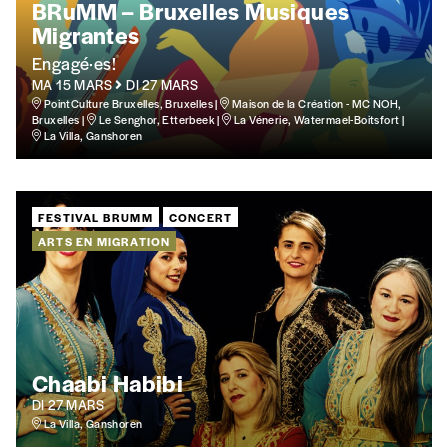
BRuMM – Bruxelles Musiques
Migrantes
Engagé·es!
MA 15 MARS
DI 27 MARS
PointCulture Bruxelles, Bruxelles |
Maison de la Création - MC NOH,
Bruxelles |
Le Senghor, Etterbeek |
La Vénerie, Watermael-Boitsfort |
La Villa, Ganshoren
FESTIVAL BRUMM
CONCERT
ARTS EN MIGRATION
Chaabi Habibi
DI 27 MARS
La Villa, Ganshoren