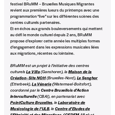
festival BRuMM – Bruxelles Musiques Migrantes
NOS FORMULES
revient aux premières lueurs du printemps avec une
programmation “live” sur les différentes scènes des
centres culturels partenaires.
Et en échos aux grands bouleversements qui mettent
au défi le monde culturel depuis 2 ans, BRuMM
Abonnement
propose d’explorer cette année les multiples formes
1 an = 5 numéros
d’engagement dans les expressions musicales liées
20€*
/an
aux migrations, récentes ou lointaine.
BRuMM est un projet à l’initiative des centres
*Prix indicatif, frais de port inclus
culturels
La Villa
(Ganshoren), la
Maison de la
Création- Site NOH
(Bruxelles-Nord),
Le Senghor
(Etterbeek),
La Vénerie
(
Watermael-Boitsfort),
Par numéro
coordonné par le
Centre Bruxellois d’Action
5€*
Interculturelle
(CBAI), en partenariat avec
PointCulture Bruxelles
, le
Laboratoire de
Musicologie de l’ULB
, le
Centre d’Etudes de
*Prix indicatif, frais de port inclus
l’Ethnicité et des Migrations
(CEDEM-ULg)
et