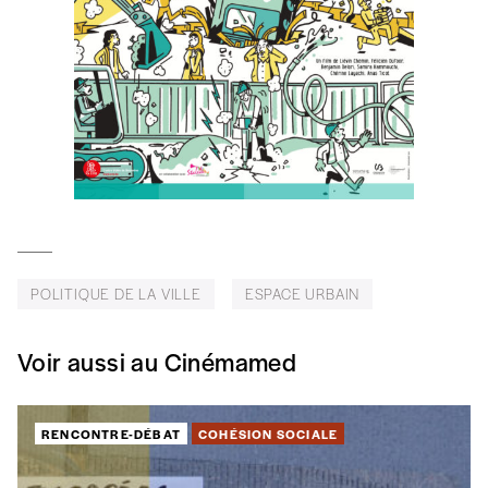
*champs obligatoires
Quantité
AJOUTER
Édition numérique
POLITIQUE DE LA VILLE
ESPACE URBAIN
AJOUTER
Voir aussi au Cinémamed
Offre découverte
Vous souhaitez découvrir
Imag
? Nous vous offrons les d
RENCONTRE-DÉBAT
COHÉSION SOCIALE
Je souhaite bénéficier de l’offre découverte