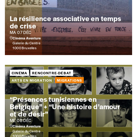
La résilience associative en temps
de crise
Cadeau
MA 07 DÉC
Faites découvrir l'
Imag
à un·e ami·e et offrez-lui un abo
Cinéma Aventure
Galerie du Centre
J’offre un abonnement (5 numéros)
1000 Bruxelles
J’offre le(s) numéro(s)
CINÉMA
RENCONTRE-DÉBAT
ARTS EN MIGRATION
MIGRATIONS
Vos coordonnées
“Présences tunisiennes en
Prénom
*
Belgique” + “Une histoire d’amour
et de désir”
ME 08 DÉC
Cinéma Aventure
Nom
*
Galerie du Centre
1000 Bruxelles