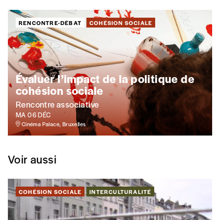
RENCONTRE-DÉBAT
COHÉSION SOCIALE
Lire notre
politique de protection des données personne
Ajouter un message (facultatif)
Évaluer l’impact de la politique de
cohésion sociale
Rencontre associative
MA 06 DÉC
Cinéma Palace, Bruxelles
Voir aussi
COHÉSION SOCIALE
INTERCULTURALITÉ