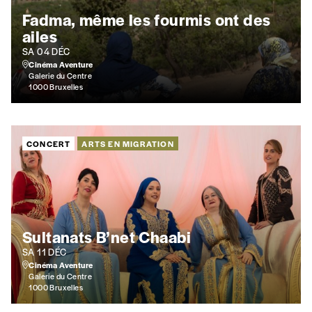
Fadma, même les fourmis ont des
Code postal
ailes
SA 04 DÉC
Cinéma Aventure
Pays
Galerie du Centre
1000 Bruxelles
CONCERT
ARTS EN MIGRATION
n°
Localité
Sultanats B’net Chaabi
SA 11 DÉC
Cinéma Aventure
Je souhaite recevoir une facture
Galerie du Centre
1000 Bruxelles
J’ai lu et j’accepte votre politique de confid