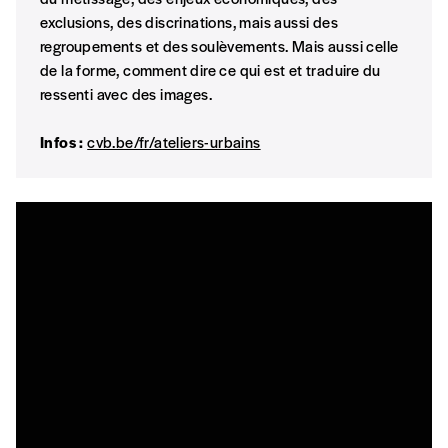
exclusions, des discrinations, mais aussi des
regroupements et des soulèvements. Mais aussi celle
de la forme, comment dire ce qui est et traduire du
ressenti avec des images.
Infos :
cvb.be/fr/ateliers-urbains
Formulaire de co
Se connecter
A partir de 2021,
Imag, le magazine de l’interculturel,
vou
Le prix libre est un mode de fixation du prix par l’acheteu
attachement aux valeurs de solidarité, nous vous proposon
rédaction selon vos moyens et vos motivations.
En pratique
CONNEXION
Vous vous abonnez pour l’année civile en cours ou v
Vous indiquez si vous souhaitez recevoir la revue en 
Mot de passe oublié?
Vous renseignez vos coordonnées.