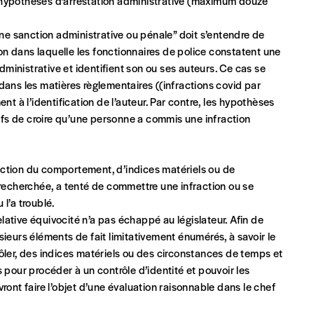
es hypothèses d’arrestation administrative (maximum douze
ne sanction administrative ou pénale” doit s’entendre de
ation dans laquelle les fonctionnaires de police constatent une
dministrative et identifient son ou ses auteurs. Ce cas se
ans les matières règlementaires ((infractions covid par
t à l’identification de l’auteur. Par contre, les hypothèses
eux derniers numéros publiés.
ifs de croire qu’une personne a commis une infraction
onction du comportement, d’indices matériels ou de
recherchée, a tenté de commettre une infraction ou se
 l’a troublé.
elative équivocité n’a pas échappé au législateur. Afin de
nnement ou numéro au choix.
usieurs éléments de fait limitativement énumérés, à savoir le
ler, des indices matériels ou des circonstances de temps et
fs pour procéder à un contrôle d’identité et pouvoir les
evront faire l’objet d’une évaluation raisonnable dans le chef