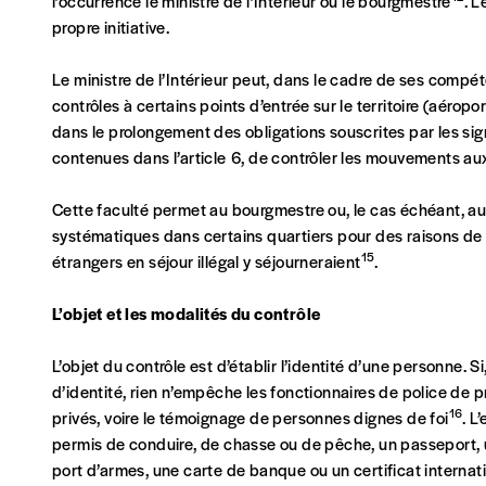
l’occurrence le ministre de l’Intérieur ou le bourgmestre
. L
propre initiative.
Le ministre de l’Intérieur peut, dans le cadre de ses compé
contrôles à certains points d’entrée sur le territoire (aéroport
dans le prolongement des obligations souscrites par les s
contenues dans l’article 6, de contrôler les mouvements aux 
Cette faculté permet au bourgmestre ou, le cas échéant, au m
systématiques dans certains quartiers pour des raisons de
15
étrangers en séjour illégal y séjourneraient
.
L’objet et les modalités du contrôle
L’objet du contrôle est d’établir l’identité d’une personne. Si
d’identité, rien n’empêche les fonctionnaires de police de 
16
privés, voire le témoignage de personnes dignes de foi
. L
permis de conduire, de chasse ou de pêche, un passeport, un
port d’armes, une carte de banque ou un certificat internat