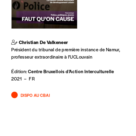
t n’est pas indispensable. Il marque votre volonté de
Christian De Valkeneer
Président du tribunal de première instance de Namur,
professeur extraordinaire à l’UCLouvain
Édition:
Centre Bruxellois d’Action Interculturelle
2021
–
FR
DISPO AU CBAI
spondent pas