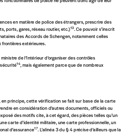
es fonctionnaires de police ne peuvent donc agir de leur
tences en matière de police des étrangers, prescrire des
13
s, ports, gares, réseau routier, etc.)
. Ce pouvoir s’inscrit
ignataires des Accords de Schengen, notamment celles
frontières extérieures.
inistre de l’Intérieur d’organiser des contrôles
14
 sécurité
, mais également parce que de nombreux
, en principe, cette vérification se fait sur base de la carte
prendre en considération d’autres documents, officiels ou
’exposé des motifs cite, à cet égard, des pièces telles qu’un
e carte d’identité militaire, une carte professionnelle, un
17
ional d’assurance
. L’alinéa 3 du § 4 précise d’ailleurs que la