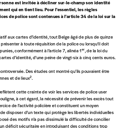
ersonne est invitée à décliner sur-le-champ son identité
ent qui en tient lieu.
Pour l’essentiel, les règles
ces de police sont contenues à l’article 34 de la loi sur la
 tout moment, même après avoir reçu plusieurs numéros. Ce paiemen
atif aux cartes d’identité, tout Belge âgé de plus de quinze
 présenter à toute réquisition de la police ou lorsqu’il doit
er
 punies, conformément à l’article 7, alinéa 1
, de la loi du
 cartes d’identité, d’une peine de vingt-six à cinq cents euros.
 controversée. Des études ont montré qu’ils pouvaient être
2
nnes et de lieux
.
Par numéro
5€*
reflètent cette crainte de voir les services de police user
souligne, à cet égard, la nécessité de prévenir les excès tout
ercice de l’activité policière et constituent un moyen
 de disposer d’un texte qui protège les libertés individuelles
Les mots de passe ne corre
*Prix indicatif, frais de port inclus
xposé des motifs n’a pas dissimulé la difficulté de concilier
un déficit sécuritaire en introduisant des conditions trop