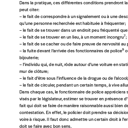
Dans la pratique, ces différentes conditions prendront la
Vos coordonnées
peut citer:
– le fait de correspondre à un signalement ou à une descri
qu’une personne recherchée est habituée à fréquenter;
Prénom
*
– le fait de se trouver dans un endroit peu fréquenté qu
7
– le fait de se trouver en un lieu, à un moment incongru
;
– le fait de se cacher ou de faire preuve de nervosité au
Organisation
9
– la fuite devant l’arrivée des fonctionnaires de police
ou
bijouterie;
– l’individu qui, de nuit, rôde autour d’une voiture en st
mur de clôture;
Téléphone
– le fait d’être sous l’influence de la drogue ou de l’alcool
– le fait de circuler, pendant un certain temps, à vive all
Dans chaque cas, le fonctionnaire de police appréciera s
Rue
visés par le législateur, estimer se trouver en présence 
fait qui doit se faire de manière raisonnable aussi bien d
contestation. En effet, le policier doit prendre sa décisi
voire à risque. Il faut donc admettre un certain droit à l’
Code postal
doit se faire avec bon sens.