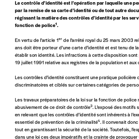
Le contrôle d’identité est l’opération par laquelle une p
la mention “participation Imag”.
par la remise de sa carte d’identité
ou de tout autre docum
régissant la matière des contrôles d’identité par les servi
1
fonction de police
.
NB
: Vous pouvez choisir de participer financièrement à
soutenir nos activités.
er
En vertu de l’article 1
de l’arrêté royal du 25 mars 2003 rel
ans doit être porteur d’une carte d’identité et est tenu de la
NOS FORMULES
établir son identité. Les infractions à cette disposition sont
19 juillet 1991 relative aux registres de la population et aux
Les contrôles d’identité constituent une pratique policière
discriminatoires et ciblés sur certaines catégories de perso
Abonnement
1 an = 5 numéros
Les travaux préparatoires de la loi sur la fonction de police 
20€*
/an
3
abusivement de ce droit de contrôle
. L’exposé des motifs 
en relevant que les contrôles d’identité sont inhérents à l’ex
4
essentiel de prévention de la criminalité
. Il convenait donc
*Prix indicatif, frais de port inclus
tout en garantissant la sécurité de la société. Toutefois, l’e
dans une loi ces deux impératifs et la crainte de provoquer 