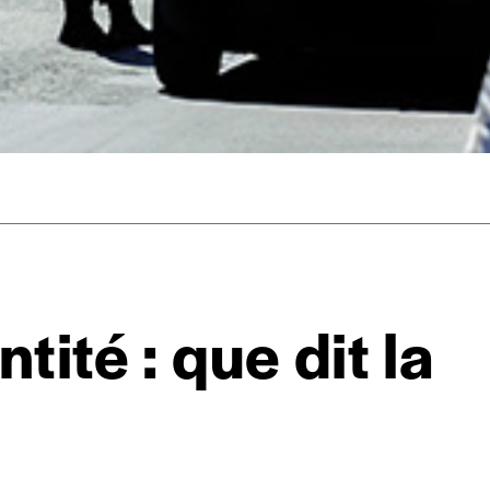
mmande
Créer un
s est proposé à
PRIX LIBRE
.
r d’un bien ou d’un service, qui peut être une manière pour lui de pay
 notre attachement aux valeurs de solidarité, nous vous proposons d
rix indicatif. De cette manière, vous soutenez le travail de l’équip
tité : que dit la
ous commandez au numéro.
format papier ou numérique.
BAN BE34 0010 7305 2190
avec en communication le numéro de 