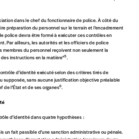
INSCRIPTION
*champs obligatoires
iation dans le chef du fonctionnaire de police. À côté du
que)
aire préparation du personnel sur le terrain et l’encadrement
de police devra être formé à exécuter ces contrôles en
t. Par ailleurs, les autorités et les officiers de police
les membres du personnel reçoivent non seulement la
5
 des instructions en la matière”
.
t)
ntrôle d’identité exécuté selon des critères tirés de
ou supposée, sans aucune justification objective préalable
6
ef de l’État et de ses organes
.
ité
ontrôle d’identité dans quatre hypothèses :
s un fait passible d’une sanction administrative ou pénale.