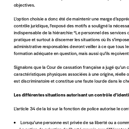
Je m'abonne à l'Imag
objectives.
L’option choisie a donc été de maintenir une marge d’appréc
Format papier (livraison uniquement en Belgi
contrôle juridique, l’exposé des motifs a souligné la nécess
Format numérique
indispensable de la hiérarchie: “Le personnel des services 
pratique et surtout à discerner les situations où ils s’imposen
administrative responsables devront veiller à ce que tous 
Je commande au numéro
formation adéquate en question, mais aussi qu’ils reçoivent
Édition papier (livraison en Belgique uniquemen
Signalons que la Cour de cassation française a jugé qu’un co
caractéristiques physiques associées à une origine, réelle 
est discriminatoire et constitue une faute lourde dans le ch
Les différentes situations autorisant un contrôle d’ident
AJOUTER
L’article 34 de la loi sur la fonction de police autorise le c
Édition numérique
Lorsqu’une personne est privée de sa liberté ou a commi