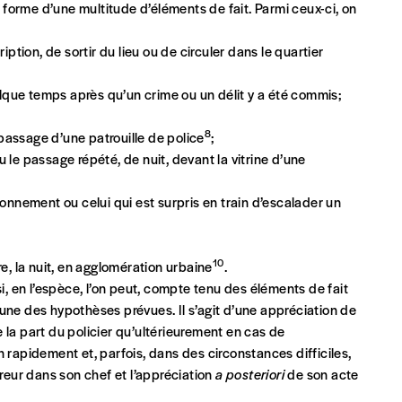
 forme d’une multitude d’éléments de fait. Parmi ceux-ci, on
ption, de sortir du lieu ou de circuler dans le quartier
Nom
*
elque temps après qu’un crime ou un délit y a été commis;
8
 passage d’une patrouille de police
;
TVA
 le passage répété, de nuit, devant la vitrine d’une
ationnement ou celui qui est surpris en train d’escalader un
E-mail
*
;
10
ure, la nuit, en agglomération urbaine
.
i, en l’espèce, l’on peut, compte tenu des éléments de fait
n°
d’une des hypothèses prévues. Il s’agit d’une appréciation de
e la part du policier qu’ultérieurement en cas de
on rapidement et, parfois, dans des circonstances difficiles,
erreur dans son chef et l’appréciation
a posteriori
de son acte
Localité