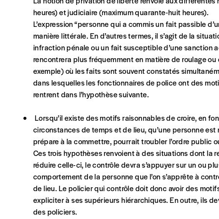
La notion de privation de liberté renvoie aux différent
heures) et judiciaire (maximum quarante-huit heures).
L’expression “personne qui a commis un fait passible d’u
AJOUTER
manière littérale. En d’autres termes, il s’agit de la situ
infraction pénale ou un fait susceptible d’une sanction a
rencontrera plus fréquemment en matière de roulage ou d
Offre découverte
exemple) où les faits sont souvent constatés simultanémen
Vous souhaitez découvrir
Imag
? Nous vous offrons les d
dans lesquelles les fonctionnaires de police ont des mot
rentrent dans l’hypothèse suivante.
Je souhaite bénéficier de l’offre découverte
Lorsqu’il existe des motifs raisonnables de croire, en f
circonstances de temps et de lieu, qu’une personne est 
Cadeau
prépare à la commettre, pourrait troubler l’ordre public ou
Ces trois hypothèses renvoient à des situations dont la r
Faites découvrir l'
Imag
à un·e ami·e et offrez-lui un abo
réduire celle-ci, le contrôle devra s’appuyer sur un ou pl
comportement de la personne que l’on s’apprête à contrô
J’offre un abonnement (5 numéros)
de lieu. Le policier qui contrôle doit donc avoir des moti
expliciter à ses supérieurs hiérarchiques. En outre, ils d
J’offre le(s) numéro(s)
des policiers.