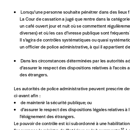
Lorsqu’une personne souhaite pénétrer dans des lieux fa
Pays
La Cour de cassation a jugé que rentre dans la catégorie 
un café ouvert jour et nuit où se commettent régulièremen
diverses) et où les cas d’ivresse publique sont fréquents
Il s’agira de contrôles systématiques ou quasi systématiq
un officier de police administrative, à qui il appartient d
Je souhaite recevoir une facture
J’ai lu et j’accepte votre politique de confid
Dans les circonstances déterminées par les autorités adm
d’assurer le respect des dispositions relatives à l’accès au
Lire notre
politique de protection des données personne
des étrangers.
Ajouter un message (facultatif)
Les autorités de police administrative peuvent prescrire d
ci-avant afin :
de maintenir la sécurité publique; ou
d’assurer le respect des dispositions légales relatives à l
l’éloignement des étrangers.
Le pouvoir de contrôle est ici subordonné à une habilitatio
12