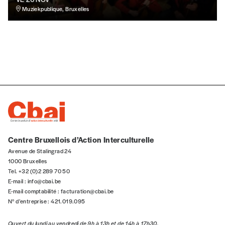
Muziekpublique, Bruxelles
Téléphone
E-mail
*
Rue
Centre Bruxellois d’Action Interculturelle
Avenue de Stalingrad 24
Code postal
1000 Bruxelles
Tel. +32 (0)2 289 70 50
E-mail :
info@cbai.be
E-mail comptabilité :
facturation@cbai.be
Pays
N° d’entreprise : 421.019.095
Ouvert du lundi au vendredi de 9h à 13h et de 14h à 17h30.