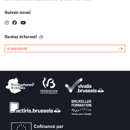
Suivez-nous!
n°
Restez informé!
Localité
S'INSCRIRE
Je souhaite recevoir une facture
J’ai lu et j’accepte votre politique
de confidentialité
*
Lire notre
politique de protection des données
personnelles (RGPD)
Ajouter un message (facultatif)