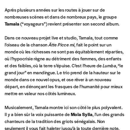
Après plusieurs années sur les routes à jouer sur de
nombreuses scènes et dans de nombreux pays, le groupe
Tamala
(“voyageurs”) revient présenter son second album.
Dans ce nouveau projet live et studio, Tamala, tout comme
Formulaire de
l’oiseau de la chanson
Ätte Picce mi
, fait le point sur un
Se connecter
monde où les richesses ne sont pas équitablement réparties,
commande
où l’hypocrisie règne au détriment des femmes, des enfants
et des faibles, où la terre s’épuise. C’est l’heure de
Lumba
, “le
grand jour” en mandingue. Le trio prend de la hauteur sur le
monde dans ce nouvel opus, et ose rêver à un nouveau
A partir de 2021,
Imag, le magazine de
départ, en dénonçant les frasques de l’humanité pour mieux
l’interculturel,
vous est proposé à
PRIX LIBRE
.
mettre en valeur nos côtés lumineux.
Le prix libre est un mode de fixation du prix
par l’acheteur d’un bien ou d’un service, qui
Musicalement, Tamala montre ici son côté le plus polyvalent.
peut être une manière pour lui de payer le prix
CONNEXION
Il y a bien sûr la voix puissante de
Mola Sylla
, l’un des grands
qu’il estime juste. Dans l’objectif de rendre nos
chanteurs de la tradition des griots sénégalais. Non
activités et publications accessibles, et
Mot de passe oublié?
seulement il vous fait haleter jusqu’à la toute dernière note,
d’affirmer notre attachement aux valeurs de