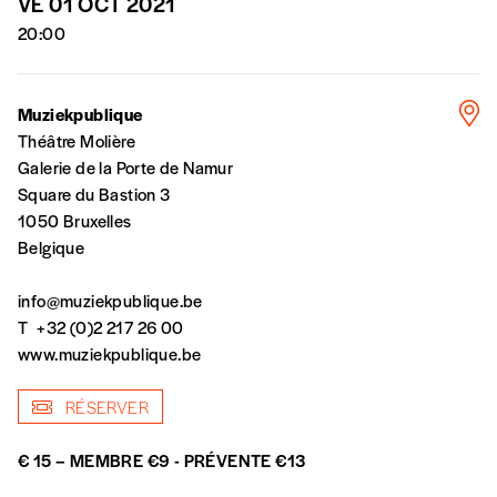
VE 01 OCT 2021
confirmation et la mention “participation
20:00
Imag”.
Muziekpublique
NB
: Vous pouvez choisir de participer
Théâtre Molière
financièrement à tout moment, même après
Galerie de la Porte de Namur
avoir reçu plusieurs numéros. Ce paiement
Square du Bastion 3
n’est pas indispensable. Il marque votre
1050 Bruxelles
volonté de soutenir nos activités.
Belgique
info@muziekpublique.be
NOS
T
+32 (0)2 217 26 00
www.muziekpublique.be
FORMULES
RÉSERVER
Les mots de passe ne correspondent pas
€ 15 – MEMBRE €9 - PRÉVENTE €13
Abonnement
INSCRIPTION