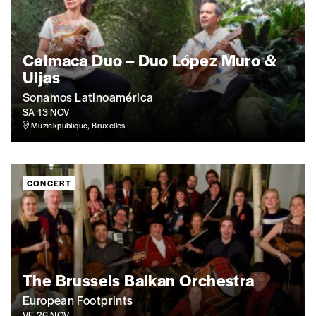
numéros)
J’offre le(s) numéro(s)
Celmaca Duo – Duo López Muro &
UIjas
Vos coordonnées
Sonamos Latinoamérica
SA 13 NOV
Prénom
*
Muziekpublique, Bruxelles
CONCERT
Nom
*
Organisation
The Brussels Balkan Orchestra
European Footprints
TVA
VE 26 NOV