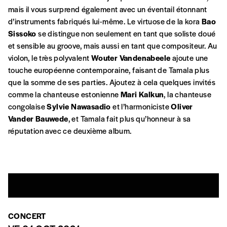
mais il vous surprend également avec un éventail étonnant
solidarité, nous vous proposons d’estimer
d’instruments fabriqués lui-même. Le virtuose de la kora
Bao
vous-mêmes le coût de notre publication.
Sissoko
se distingue non seulement en tant que soliste doué
Cette valeur peut donc être inférieure, égale
Créer un
et sensible au groove, mais aussi en tant que compositeur. Au
ou supérieure au prix indicatif. De cette
violon, le très polyvalent
Wouter Vandenabeele
ajoute une
manière, vous soutenez le travail de l’équipe
compte
touche européenne contemporaine, faisant de Tamala plus
de rédaction selon vos moyens et vos
que la somme de ses parties. Ajoutez à cela quelques invités
motivations.
comme la chanteuse estonienne
Mari Kalkun
, la chanteuse
congolaise
Sylvie Nawasadio
et l’harmoniciste
Oliver
En pratique
Vander Bauwede
, et Tamala fait plus qu’honneur à sa
Vous vous abonnez pour l’année civile en
réputation avec ce deuxième album.
cours ou vous commandez au numéro.
Vous indiquez si vous souhaitez recevoir la
revue en format papier ou numérique.
Vous renseignez vos coordonnées.
Vous versez le montant de votre choix sur le
compte
IBAN BE34 0010 7305
2190
avec en communication le numéro de
CONCERT
la commande renseigné dans le mail de