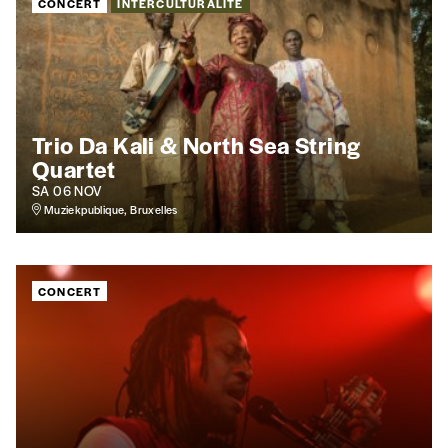
CONCERT
INTERCULTURALITÉ
Je commande au numéro
Édition papier (livraison en Belgique
uniquement)
Trio Da Kali & North Sea String
Quartet
SA 06 NOV
Muziekpublique, Bruxelles
Quantité
CONCERT
AJOUTER
Édition numérique