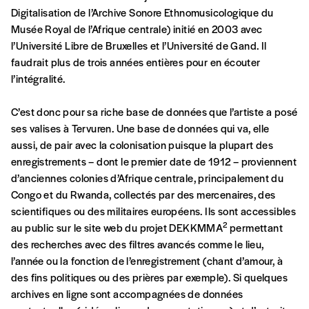
AJOUTER
Digitalisation de l’Archive Sonore Ethnomusicologique du
Musée Royal de l’Afrique centrale) initié en 2003 avec
l’Université Libre de Bruxelles et l’Université de Gand. Il
Offre découverte
faudrait plus de trois années entières pour en écouter
Vous souhaitez découvrir
Imag
? Nous vous
l’intégralité.
offrons les deux derniers numéros publiés.
C’est donc pour sa riche base de données que l’artiste a posé
Je souhaite bénéficier de l’offre
ses valises à Tervuren. Une base de données qui va, elle
découverte
aussi, de pair avec la colonisation puisque la plupart des
enregistrements – dont le premier date de 1912 – proviennent
d’anciennes colonies d’Afrique centrale, principalement du
Congo et du Rwanda, collectés par des mercenaires, des
Cadeau
scientifiques ou des militaires européens. Ils sont accessibles
Faites découvrir l'
Imag
à un·e ami·e et offrez-
2
au public sur le site web du projet DEKKMMA
permettant
lui un abonnement ou numéro au choix.
des recherches avec des filtres avancés comme le lieu,
l’année ou la fonction de l’enregistrement (chant d’amour, à
J’offre un abonnement (5
des fins politiques ou des prières par exemple). Si quelques
numéros)
archives en ligne sont accompagnées de données