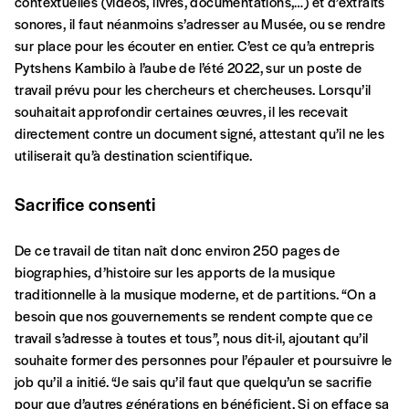
contextuelles (vidéos, livres, documentations,…) et d’extraits
J’offre le(s) numéro(s)
sonores, il faut néanmoins s’adresser au Musée, ou se rendre
sur place pour les écouter en entier. C’est ce qu’a entrepris
Pytshens Kambilo à l’aube de l’été 2022, sur un poste de
Vos coordonnées
travail prévu pour les chercheurs et chercheuses. Lorsqu’il
souhaitait approfondir certaines œuvres, il les recevait
Prénom
*
directement contre un document signé, attestant qu’il ne les
utiliserait qu’à destination scientifique.
Nom
*
Sacrifice consenti
De ce travail de titan naît donc environ 250 pages de
biographies, d’histoire sur les apports de la musique
Organisation
traditionnelle à la musique moderne, et de partitions. “On a
besoin que nos gouvernements se rendent compte que ce
travail s’adresse à toutes et tous”, nous dit-il, ajoutant qu’il
TVA
souhaite former des personnes pour l’épauler et poursuivre le
job qu’il a initié. “Je sais qu’il faut que quelqu’un se sacrifie
pour que d’autres générations en bénéficient. Si on efface sa