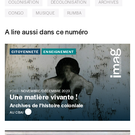
COLONISATION
DÉCOLONISATION
ARCHIVES
CONGO
MUSIQUE
RUMBA
A lire aussi dans ce numéro
CITOYENNETÉ
ENSEIGNEMENT
#369
- NOVEMBRE/DÉCEMBRE 2023
Une matière vivante !
Archives de l’histoire coloniale
AU CBAI