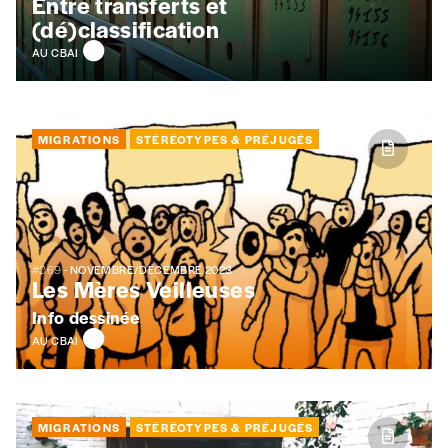
Entre transferts et
(dé)classification
AU CBAI
MIGRATIONS
STÉRÉOTYPES & PRÉJUGÉS
#369
- NOVEMBRE/DÉCEMBRE 2023
Les Mères Veilleuses
Info dessinée
AU CBAI
MIGRATIONS
STÉRÉOTYPES & PRÉJUGÉS