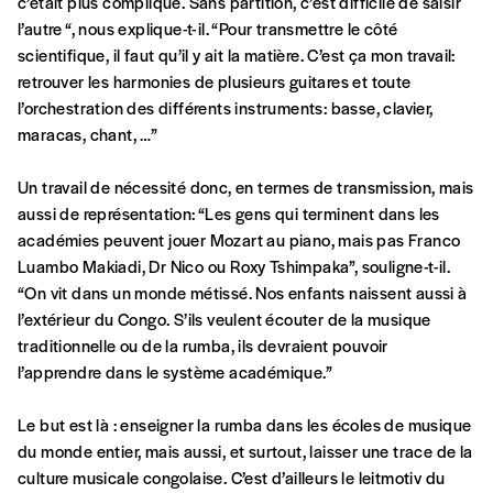
c’était plus compliqué. Sans partition, c’est difficile de saisir
Cette valeur peut donc être inférieure, égale
l’autre “, nous explique-t-il. “Pour transmettre le côté
Créer un
ou supérieure au prix indicatif. De cette
scientifique, il faut qu’il y ait la matière. C’est ça mon travail:
manière, vous soutenez le travail de l’équipe
retrouver les harmonies de plusieurs guitares et toute
compte
de rédaction selon vos moyens et vos
l’orchestration des différents instruments: basse, clavier,
motivations.
maracas, chant, …”
Un travail de nécessité donc, en termes de transmission, mais
En pratique
aussi de représentation: “Les gens qui terminent dans les
Vous vous abonnez pour l’année civile en
académies peuvent jouer Mozart au piano, mais pas Franco
cours ou vous commandez au numéro.
Luambo Makiadi, Dr Nico ou Roxy Tshimpaka”, souligne-t-il.
Vous indiquez si vous souhaitez recevoir la
“On vit dans un monde métissé. Nos enfants naissent aussi à
revue en format papier ou numérique.
l’extérieur du Congo. S’ils veulent écouter de la musique
Vous renseignez vos coordonnées.
traditionnelle ou de la rumba, ils devraient pouvoir
Vous versez le montant de votre choix sur le
l’apprendre dans le système académique.”
compte
IBAN BE34 0010 7305
2190
avec en communication le numéro de
Le but est là : enseigner la rumba dans les écoles de musique
la commande renseigné dans le mail de
du monde entier, mais aussi, et surtout, laisser une trace de la
confirmation et la mention “participation
culture musicale congolaise. C’est d’ailleurs le leitmotiv du
Imag”.