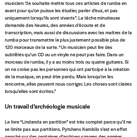
musicien: “Je souhaite mettre tous ces artistes de rumba en
avant pour qu’on puisse les étudier, parler d’eux, et pas
uniquement lorsqu’ils sont vivants”. La tâche minutieuse
NB
: Vous pouvez choisir de participer
demande des heures, des années d’écoute et de
financièrement à tout moment, même après
transcription, mais aussi de discussions avec les maîtres de la
avoir reçu plusieurs numéros. Ce paiement
rumba pour transmettre le plus justement possible plus de
n’est pas indispensable. Il marque votre
120 morceaux de la sorte. “Un musicien peut lire des
volonté de soutenir nos activités.
subtilités qu’un CD ou un vinyle ne peut pas faire. Dans un
morceau de rumba, il y a au moins trois ou quatre guitares. Si
on ne croise pas les personnes qui ont participé à la création
NOS
de la musique, on peut être perdu. Mais lorsqu’on les
rencontre, elles peuvent nous corriger. Les choses sont claires
FORMULES
lorsqu’elles sont écrites.”
Les mots de passe ne correspondent pas
Un travail d’archéologie musicale
Abonnement
Le livre “Lindanda en partition” est très complet parce qu’il ne
INSCRIPTION
1 an = 5 numéros
se limite pas aux partitions. Pytshens Kambilo s’est en effet
*champs obligatoires
penché sur des centaines d’archives sonores des années