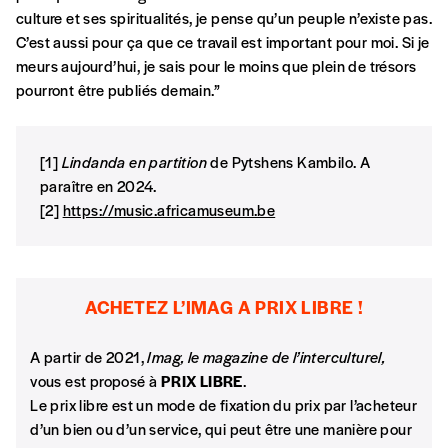
culture et ses spiritualités, je pense qu’un peuple n’existe pas.
Téléphone
C’est aussi pour ça que ce travail est important pour moi. Si je
meurs aujourd’hui, je sais pour le moins que plein de trésors
pourront être publiés demain.”
E-mail
*
[1]
Lindanda en partition
de Pytshens Kambilo. A
paraître en 2024.
Rue
[2]
https://music.africamuseum.be
Code postal
ACHETEZ L’IMAG A PRIX LIBRE !
A partir de 2021,
Imag, le magazine de l’interculturel,
Pays
vous est proposé à
PRIX LIBRE
.
Le prix libre est un mode de fixation du prix par l’acheteur
d’un bien ou d’un service, qui peut être une manière pour