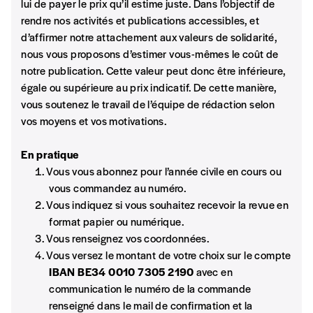
lui de payer le prix qu’il estime juste. Dans l’objectif de
n°
rendre nos activités et publications accessibles, et
d’affirmer notre attachement aux valeurs de solidarité,
nous vous proposons d’estimer vous-mêmes le coût de
notre publication. Cette valeur peut donc être inférieure,
Localité
égale ou supérieure au prix indicatif. De cette manière,
vous soutenez le travail de l’équipe de rédaction selon
vos moyens et vos motivations.
Je souhaite recevoir une facture
En pratique
J’ai lu et j’accepte votre politique
Vous vous abonnez pour l’année civile en cours ou
de confidentialité
*
vous commandez au numéro.
Vous indiquez si vous souhaitez recevoir la revue en
format papier ou numérique.
Lire notre
politique de protection des données
Vous renseignez vos coordonnées.
personnelles (RGPD)
Vous versez le montant de votre choix sur le compte
IBAN BE34 0010 7305 2190
avec en
Ajouter un message (facultatif)
communication le numéro de la commande
renseigné dans le mail de confirmation et la