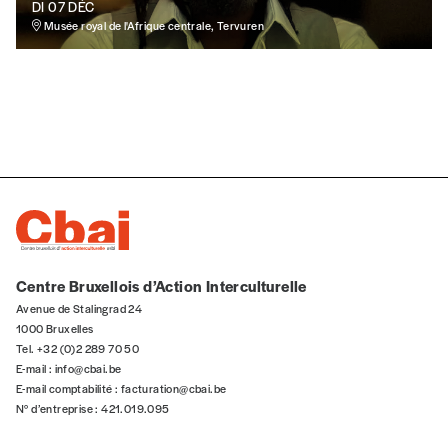
DI 07 DÉC
Musée royal de l'Afrique centrale, Tervuren
Centre Bruxellois d’Action Interculturelle
Avenue de Stalingrad 24
1000 Bruxelles
Tel. +32 (0)2 289 70 50
E-mail :
info@cbai.be
E-mail comptabilité :
facturation@cbai.be
N° d’entreprise : 421.019.095