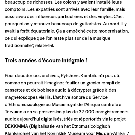
beaucoup de richesses. Les colons y avaient installé leurs
Je commande au numéro
comptoirs. Les expatriés sont arrivés avec leur famille, mais
aussi avec des influences particulières et des vinyles. C’est
Édition papier (livraison en Belgique
pourquoi on y retrouve beaucoup de guitaristes. Au nord, il y
uniquement)
avait la forêt équatoriale. Ça a empêché cette modernisation,
ce qui explique que l’on reste plus sur de la musique
traditionnelle”, relate-t-il.
Quantité
Trois années d’écoute intégrale !
Pour décoder ces archives, Pytshens Kambilo n’a pas dû,
comme on pourrait l’imaginer, fouiller un grenier rempli de
AJOUTER
cassettes et de bobines audio à décrypter grâce à des
magnétoscopes vieillis. L’archive sonore du Service
d’Ethnomusicologie au Musée royal de l’Afrique centrale à
Édition numérique
Tervuren a en sa possession plus de 37.000 enregistrements
audio aujourd’hui digitalisés, triés et répertoriés via le projet
DEKKMMA (Digitalisatie van het Etnomusicologisch
Klankarchief van het Koninklijk Museum voor Midden-Afrika /