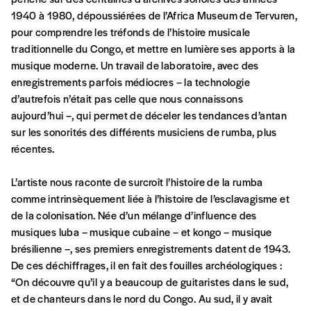
20€*
/an
1940 à 1980, dépoussiérées de l’Africa Museum de Tervuren,
pour comprendre les tréfonds de l’histoire musicale
*Prix indicatif, frais de port inclus
traditionnelle du Congo, et mettre en lumière ses apports à la
musique moderne. Un travail de laboratoire, avec des
enregistrements parfois médiocres – la technologie
Par numéro
d’autrefois n’était pas celle que nous connaissons
5€*
aujourd’hui –, qui permet de déceler les tendances d’antan
sur les sonorités des différents musiciens de rumba, plus
récentes.
*Prix indicatif, frais de port inclus
L’artiste nous raconte de surcroît l’histoire de la rumba
Je m'abonne à l'Imag
comme intrinsèquement liée à l’histoire de l’esclavagisme et
de la colonisation. Née d’un mélange d’influence des
musiques luba – musique cubaine – et kongo – musique
Format papier (livraison uniquement
brésilienne –, ses premiers enregistrements datent de 1943.
en Belgique)
De ces déchiffrages, il en fait des fouilles archéologiques :
Format numérique
“On découvre qu’il y a beaucoup de guitaristes dans le sud,
et de chanteurs dans le nord du Congo. Au sud, il y avait