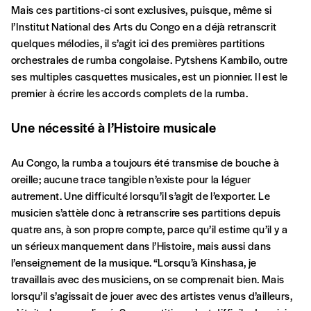
Mais ces partitions-ci sont exclusives, puisque, même si
l’Institut National des Arts du Congo en a déjà retranscrit
quelques mélodies, il s’agit ici des premières partitions
orchestrales de rumba congolaise. Pytshens Kambilo, outre
Formulaire de
ses multiples casquettes musicales, est un pionnier. Il est le
Se connecter
premier à écrire les accords complets de la rumba.
commande
Une nécessité à l’Histoire musicale
A partir de 2021,
Imag, le magazine de
Au Congo, la rumba a toujours été transmise de bouche à
l’interculturel,
vous est proposé à
PRIX LIBRE
.
oreille; aucune trace tangible n’existe pour la léguer
Le prix libre est un mode de fixation du prix
autrement. Une difficulté lorsqu’il s’agit de l’exporter. Le
par l’acheteur d’un bien ou d’un service, qui
musicien s’attèle donc à retranscrire ses partitions depuis
peut être une manière pour lui de payer le prix
quatre ans, à son propre compte, parce qu’il estime qu’il y a
CONNEXION
qu’il estime juste. Dans l’objectif de rendre nos
un sérieux manquement dans l’Histoire, mais aussi dans
activités et publications accessibles, et
Mot de passe oublié?
l’enseignement de la musique. “Lorsqu’à Kinshasa, je
d’affirmer notre attachement aux valeurs de
travaillais avec des musiciens, on se comprenait bien. Mais
solidarité, nous vous proposons d’estimer
lorsqu’il s’agissait de jouer avec des artistes venus d’ailleurs,
vous-mêmes le coût de notre publication.