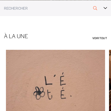
Ressources
Thématiques
Auteurs
Types de médias
À LA UNE
Dates
VOIR TOUT
Articles
La revue
Outils pédagogiques
Podcast
Projets vidéos
Publications
Rapports d'activités
Études & analyses