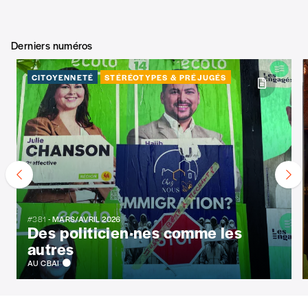
Derniers numéros
CITOYENNETÉ
STÉRÉOTYPES & PRÉJUGÉS
#381
- MARS/AVRIL 2026
Des politicien·nes comme les
autres
AU CBAI