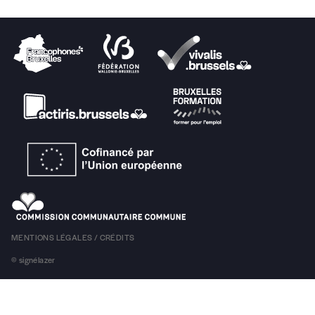
MENTIONS LÉGALES / CRÉDITS
© signélazer